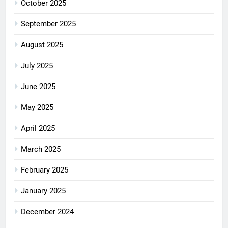
October 2025
September 2025
August 2025
July 2025
June 2025
May 2025
April 2025
March 2025
February 2025
January 2025
December 2024