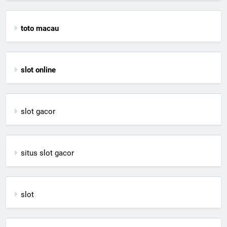
toto macau
slot online
slot gacor
situs slot gacor
slot