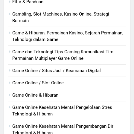
Fitur & Panduan
Gambling, Slot Machines, Kasino Online, Strategi
Bermain
Game & Hiburan, Permainan Kasino, Sejarah Permainan,
Teknologi dalam Game
Game dan Teknologi Tips Gaming Komunikasi Tim
Permainan Multiplayer Game Online
Game Online / Situs Judi / Keamanan Digital
Game Online / Slot Online
Game Online & Hiburan
Game Online Kesehatan Mental Pengelolaan Stres
Teknologi & Hiburan
Game Online Kesehatan Mental Pengembangan Diri
Teknologi & Hiburan