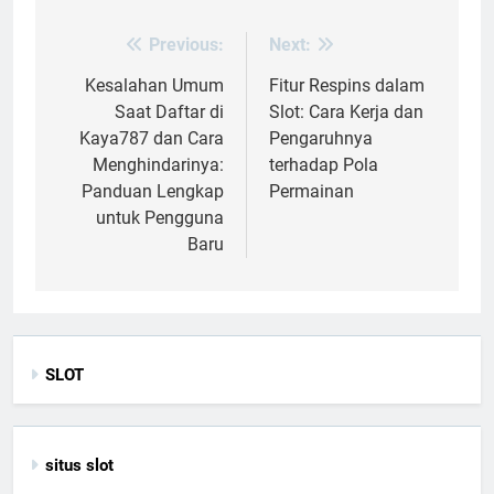
Previous:
Next:
Post
navigation
Kesalahan Umum
Fitur Respins dalam
Saat Daftar di
Slot: Cara Kerja dan
Kaya787 dan Cara
Pengaruhnya
Menghindarinya:
terhadap Pola
Panduan Lengkap
Permainan
untuk Pengguna
Baru
SLOT
situs slot