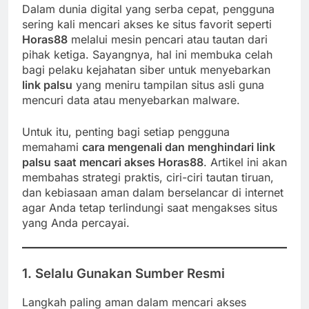
Dalam dunia digital yang serba cepat, pengguna
sering kali mencari akses ke situs favorit seperti
Horas88
melalui mesin pencari atau tautan dari
pihak ketiga. Sayangnya, hal ini membuka celah
bagi pelaku kejahatan siber untuk menyebarkan
link palsu
yang meniru tampilan situs asli guna
mencuri data atau menyebarkan malware.
Untuk itu, penting bagi setiap pengguna
memahami
cara mengenali dan menghindari link
palsu saat mencari akses Horas88
. Artikel ini akan
membahas strategi praktis, ciri-ciri tautan tiruan,
dan kebiasaan aman dalam berselancar di internet
agar Anda tetap terlindungi saat mengakses situs
yang Anda percayai.
1.
Selalu Gunakan Sumber Resmi
Langkah paling aman dalam mencari akses