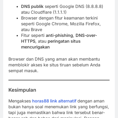
DNS publik
seperti Google DNS (8.8.8.8)
atau Cloudflare (1.1.1.1)
Browser dengan fitur keamanan terkini
seperti Google Chrome, Mozilla Firefox,
atau Brave
Fitur seperti
anti-phishing
,
DNS-over-
HTTPS
, atau
peringatan situs
mencurigakan
Browser dan DNS yang aman akan membantu
memblokir akses ke situs tiruan sebelum Anda
sempat masuk.
Kesimpulan
Mengakses
horas88 link alternatif
dengan aman
bukan hanya soal menemukan link yang berfungsi,
tapi juga memastikan bahwa link tersebut benar-