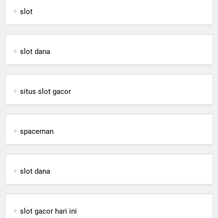
slot
slot dana
situs slot gacor
spaceman
slot dana
slot gacor hari ini