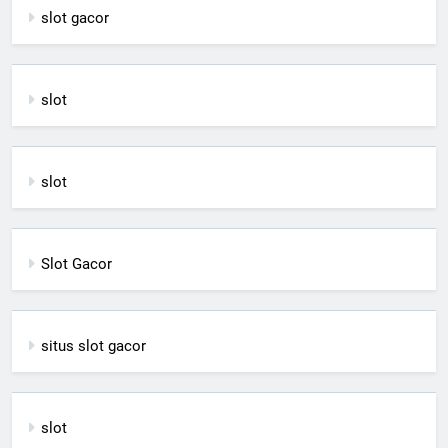
slot gacor
slot
slot
Slot Gacor
situs slot gacor
slot