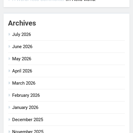
Archives
July 2026
June 2026
May 2026
April 2026
March 2026
February 2026
January 2026
December 2025
November 2025