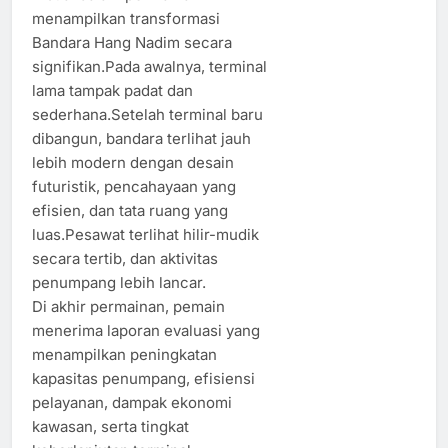
menampilkan transformasi
Bandara Hang Nadim secara
signifikan.Pada awalnya, terminal
lama tampak padat dan
sederhana.Setelah terminal baru
dibangun, bandara terlihat jauh
lebih modern dengan desain
futuristik, pencahayaan yang
efisien, dan tata ruang yang
luas.Pesawat terlihat hilir-mudik
secara tertib, dan aktivitas
penumpang lebih lancar.
Di akhir permainan, pemain
menerima laporan evaluasi yang
menampilkan peningkatan
kapasitas penumpang, efisiensi
pelayanan, dampak ekonomi
kawasan, serta tingkat