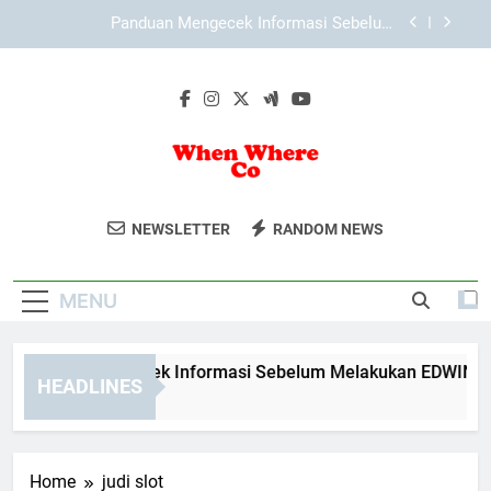
Skip
Terarah
Panduan Mengecek Kembali Informasi Sebelum
to
Login KAYA787
content
KAYA787 Login dengan Sistem Akses yang
Fleksibel untuk Beragam Perangkat
Panduan Mengecek Informasi Sebelum
Melakukan EDWINSLOT Login
Panduan Mengecek Informasi Sebelum
Melakukan LEBAH4D Login secara Aman dan
When Where Co
Terarah
Temukan Event, Kegiatan, Dan Tempat
Panduan Mengecek Kembali Informasi Sebelum
NEWSLETTER
RANDOM NEWS
Login KAYA787
Menarik Di Sekitar Anda Dengan When
KAYA787 Login dengan Sistem Akses yang
Where Co. Panduan Aktivitas Seru Di
Fleksibel untuk Beragam Perangkat
MENU
Mana Saja!
anduan Mengecek Informasi Sebelum Melakukan EDWINSLOT
HEADLINES
 Weeks Ago
Home
judi slot