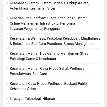
Keamanan Sistem, Sistem Berlapis, Enkripsi Data,
Autentikasi, Keamanan Siber
Keberlanjutan Platform Digital,Stabilitas Sistem
Online,Manajemen Infrastruktur,Performa
Layanan,Pengalaman Pengguna
Kesehatan & Wellness, Psikologi Kehidupan, Mindfulness
& Relaxation, Self-Care Practices, Stress Management
Kesehatan Mental Tips Gaming Manajemen Stres
Psikologi Game & Kesehatan
Kesehatan Mental, Gaya Hidup Sehat, Wellness,
Produktivitas, Self-Care
Kesehatan, Gaya Hidup, Wellness, Edukasi Publik,
Kebiasaan Sehat
Lifestyle, Teknologi, Hiburan