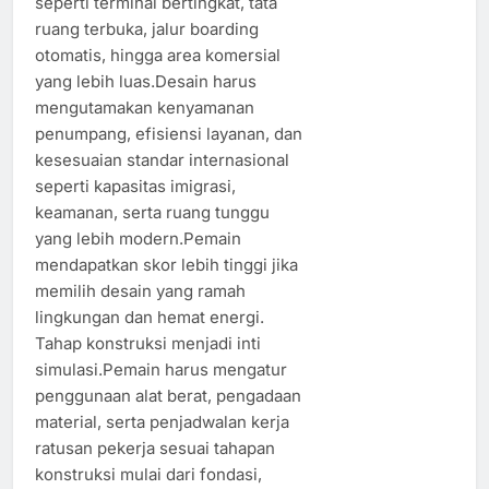
seperti terminal bertingkat, tata
ruang terbuka, jalur boarding
otomatis, hingga area komersial
yang lebih luas.Desain harus
mengutamakan kenyamanan
penumpang, efisiensi layanan, dan
kesesuaian standar internasional
seperti kapasitas imigrasi,
keamanan, serta ruang tunggu
yang lebih modern.Pemain
mendapatkan skor lebih tinggi jika
memilih desain yang ramah
lingkungan dan hemat energi.
Tahap konstruksi menjadi inti
simulasi.Pemain harus mengatur
penggunaan alat berat, pengadaan
material, serta penjadwalan kerja
ratusan pekerja sesuai tahapan
konstruksi mulai dari fondasi,