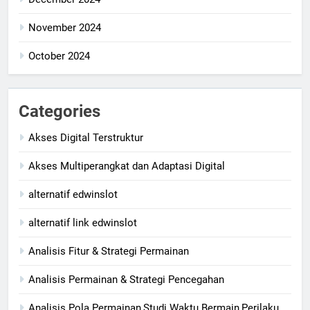
November 2024
October 2024
Categories
Akses Digital Terstruktur
Akses Multiperangkat dan Adaptasi Digital
alternatif edwinslot
alternatif link edwinslot
Analisis Fitur & Strategi Permainan
Analisis Permainan & Strategi Pencegahan
Analisis Pola Permainan,Studi Waktu Bermain,Perilaku