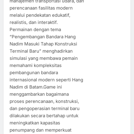
manajemen transportasi udara, dan
perencanaan fasilitas modern
melalui pendekatan edukatif,
realistis, dan interaktif.
Permainan dengan tema
“Pengembangan Bandara Hang
Nadim Masuki Tahap Konstruksi
Terminal Baru” menghadirkan
simulasi yang membawa pemain
memahami kompleksitas
pembangunan bandara
internasional modern seperti Hang
Nadim di Batam.Game ini
menggambarkan bagaimana
proses perencanaan, konstruksi,
dan pengoperasian terminal baru
dilakukan secara bertahap untuk
meningkatkan kapasitas
penumpang dan memperkuat