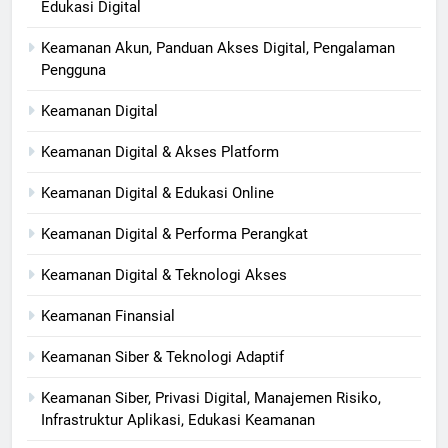
Edukasi Digital
Keamanan Akun, Panduan Akses Digital, Pengalaman
Pengguna
Keamanan Digital
Keamanan Digital & Akses Platform
Keamanan Digital & Edukasi Online
Keamanan Digital & Performa Perangkat
Keamanan Digital & Teknologi Akses
Keamanan Finansial
Keamanan Siber & Teknologi Adaptif
Keamanan Siber, Privasi Digital, Manajemen Risiko,
Infrastruktur Aplikasi, Edukasi Keamanan