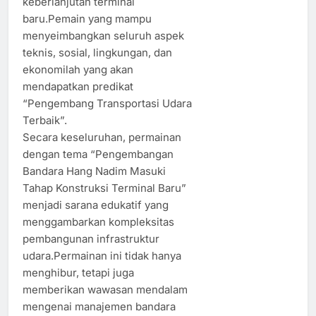
keberlanjutan terminal
baru.Pemain yang mampu
menyeimbangkan seluruh aspek
teknis, sosial, lingkungan, dan
ekonomilah yang akan
mendapatkan predikat
“Pengembang Transportasi Udara
Terbaik”.
Secara keseluruhan, permainan
dengan tema “Pengembangan
Bandara Hang Nadim Masuki
Tahap Konstruksi Terminal Baru”
menjadi sarana edukatif yang
menggambarkan kompleksitas
pembangunan infrastruktur
udara.Permainan ini tidak hanya
menghibur, tetapi juga
memberikan wawasan mendalam
mengenai manajemen bandara