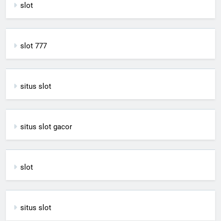
slot
slot 777
situs slot
situs slot gacor
slot
situs slot