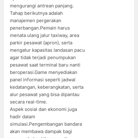
mengurangi antrean panjang.
Tahap berikutnya adalah
manajemen pergerakan
penerbangan.Pemain harus
menata ulang jalur taxiway, area
parkir pesawat (apron), serta
mengatur kapasitas landasan pacu
agar tidak terjadi penumpukan
pesawat saat terminal baru nanti
beroperasi.Game menyediakan
panel informasi seperti jadwal
kedatangan, keberangkatan, serta
alur pesawat yang bisa dipantau
secara real-time.
Aspek sosial dan ekonomi juga
hadir dalam
simulasi.Pengembangan bandara
akan membawa dampak bagi