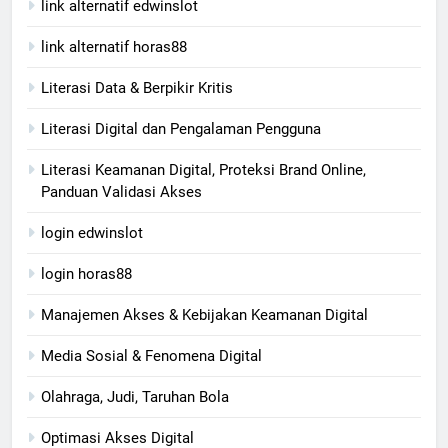
link alternatif edwinslot
link alternatif horas88
Literasi Data & Berpikir Kritis
Literasi Digital dan Pengalaman Pengguna
Literasi Keamanan Digital, Proteksi Brand Online,
Panduan Validasi Akses
login edwinslot
login horas88
Manajemen Akses & Kebijakan Keamanan Digital
Media Sosial & Fenomena Digital
Olahraga, Judi, Taruhan Bola
Optimasi Akses Digital