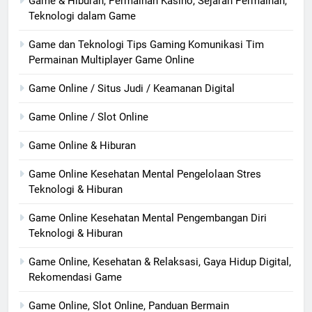
Game & Hiburan, Permainan Kasino, Sejarah Permainan,
Teknologi dalam Game
Game dan Teknologi Tips Gaming Komunikasi Tim
Permainan Multiplayer Game Online
Game Online / Situs Judi / Keamanan Digital
Game Online / Slot Online
Game Online & Hiburan
Game Online Kesehatan Mental Pengelolaan Stres
Teknologi & Hiburan
Game Online Kesehatan Mental Pengembangan Diri
Teknologi & Hiburan
Game Online, Kesehatan & Relaksasi, Gaya Hidup Digital,
Rekomendasi Game
Game Online, Slot Online, Panduan Bermain