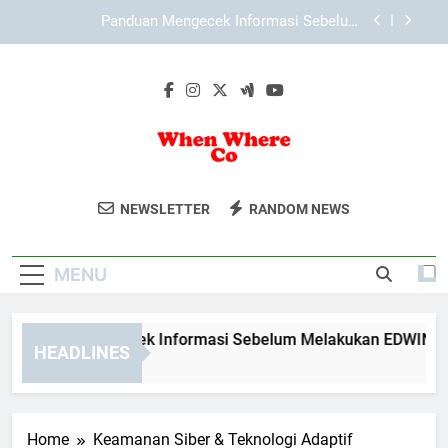
Skip
Terarah
Panduan Mengecek Kembali Informasi Sebelum
to
Login KAYA787
content
KAYA787 Login dengan Sistem Akses yang
Fleksibel untuk Beragam Perangkat
Panduan Mengecek Informasi Sebelum
Melakukan EDWINSLOT Login
Panduan Mengecek Informasi Sebelum
Melakukan LEBAH4D Login secara Aman dan
When Where Co
Terarah
Temukan Event, Kegiatan, Dan Tempat
Panduan Mengecek Kembali Informasi Sebelum
NEWSLETTER
RANDOM NEWS
Login KAYA787
Menarik Di Sekitar Anda Dengan When
KAYA787 Login dengan Sistem Akses yang
Where Co. Panduan Aktivitas Seru Di
Fleksibel untuk Beragam Perangkat
MENU
Mana Saja!
nduan Mengecek Informasi Sebelum Melakukan EDWINSLOT 
HEADLINES
Weeks Ago
Home
Keamanan Siber & Teknologi Adaptif