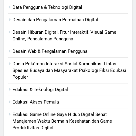
Data Pengguna & Teknologi Digital
Desain dan Pengalaman Permainan Digital
Desain Hiburan Digital, Fitur Interaktif, Visual Game
Online, Pengalaman Pengguna
Desain Web & Pengalaman Pengguna
Dunia Pokémon Interaksi Sosial Komunikasi Lintas
Spesies Budaya dan Masyarakat Psikologi Fiksi Edukasi
Populer
Edukasi & Teknologi Digital
Edukasi Akses Pemula
Edukasi Game Online Gaya Hidup Digital Sehat
Manajemen Waktu Bermain Kesehatan dan Game
Produktivitas Digital