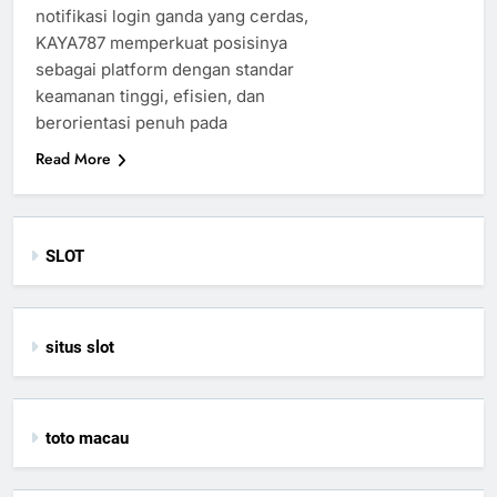
notifikasi login ganda yang cerdas,
KAYA787 memperkuat posisinya
sebagai platform dengan standar
keamanan tinggi, efisien, dan
berorientasi penuh pada
Read More
SLOT
situs slot
toto macau