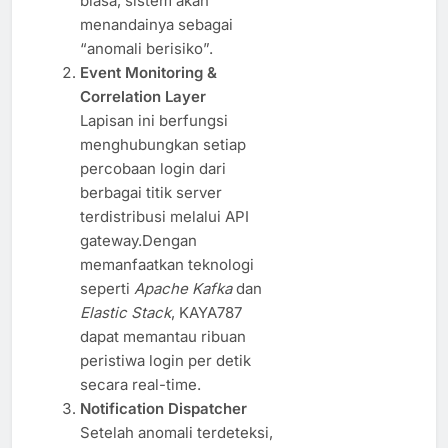
biasa, sistem akan
menandainya sebagai
“anomali berisiko”.
Event Monitoring &
Correlation Layer
Lapisan ini berfungsi
menghubungkan setiap
percobaan login dari
berbagai titik server
terdistribusi melalui API
gateway.Dengan
memanfaatkan teknologi
seperti
Apache Kafka
dan
Elastic Stack
, KAYA787
dapat memantau ribuan
peristiwa login per detik
secara real-time.
Notification Dispatcher
Setelah anomali terdeteksi,