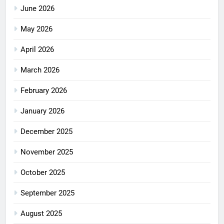
June 2026
May 2026
April 2026
March 2026
February 2026
January 2026
December 2025
November 2025
October 2025
September 2025
August 2025