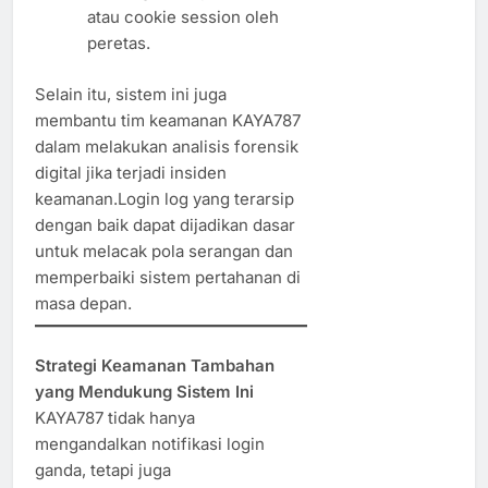
atau cookie session oleh
peretas.
Selain itu, sistem ini juga
membantu tim keamanan KAYA787
dalam melakukan analisis forensik
digital jika terjadi insiden
keamanan.Login log yang terarsip
dengan baik dapat dijadikan dasar
untuk melacak pola serangan dan
memperbaiki sistem pertahanan di
masa depan.
Strategi Keamanan Tambahan
yang Mendukung Sistem Ini
KAYA787 tidak hanya
mengandalkan notifikasi login
ganda, tetapi juga