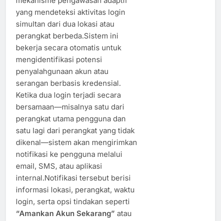
mekanisme pengawasan adaptif
yang mendeteksi aktivitas login
simultan dari dua lokasi atau
perangkat berbeda.Sistem ini
bekerja secara otomatis untuk
mengidentifikasi potensi
penyalahgunaan akun atau
serangan berbasis kredensial.
Ketika dua login terjadi secara
bersamaan—misalnya satu dari
perangkat utama pengguna dan
satu lagi dari perangkat yang tidak
dikenal—sistem akan mengirimkan
notifikasi ke pengguna melalui
email, SMS, atau aplikasi
internal.Notifikasi tersebut berisi
informasi lokasi, perangkat, waktu
login, serta opsi tindakan seperti
“Amankan Akun Sekarang”
atau