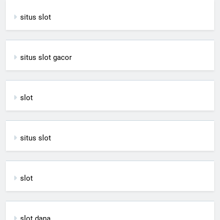
situs slot
situs slot gacor
slot
situs slot
slot
slot dana