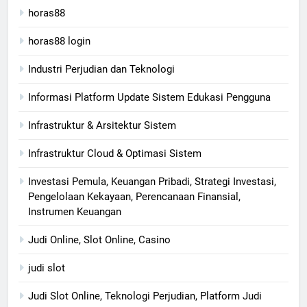
horas88
horas88 login
Industri Perjudian dan Teknologi
Informasi Platform Update Sistem Edukasi Pengguna
Infrastruktur & Arsitektur Sistem
Infrastruktur Cloud & Optimasi Sistem
Investasi Pemula, Keuangan Pribadi, Strategi Investasi,
Pengelolaan Kekayaan, Perencanaan Finansial,
Instrumen Keuangan
Judi Online, Slot Online, Casino
judi slot
Judi Slot Online, Teknologi Perjudian, Platform Judi