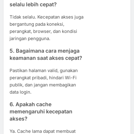
selalu lebih cepat?
Tidak selalu. Kecepatan akses juga
bergantung pada koneksi,
perangkat, browser, dan kondisi
jaringan pengguna.
5. Bagaimana cara menjaga
keamanan saat akses cepat?
Pastikan halaman valid, gunakan
perangkat pribadi, hindari Wi-Fi
publik, dan jangan membagikan
data login.
6. Apakah cache
memengaruhi kecepatan
akses?
Ya. Cache lama dapat membuat