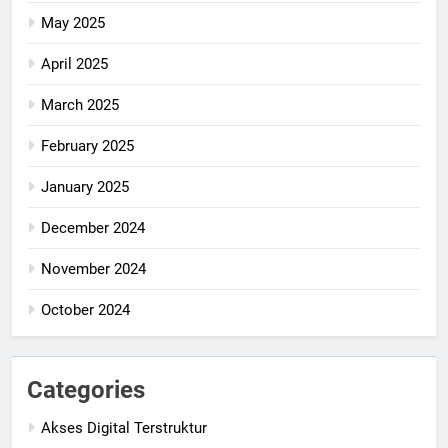
May 2025
April 2025
March 2025
February 2025
January 2025
December 2024
November 2024
October 2024
Categories
Akses Digital Terstruktur