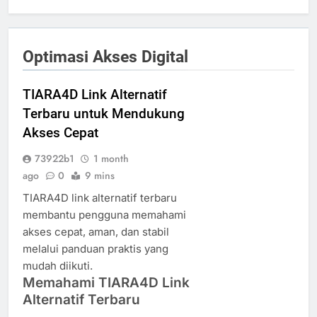
Optimasi Akses Digital
TIARA4D Link Alternatif
Terbaru untuk Mendukung
Akses Cepat
73922b1
1 month
ago
0
9 mins
TIARA4D link alternatif terbaru
membantu pengguna memahami
akses cepat, aman, dan stabil
melalui panduan praktis yang
mudah diikuti.
Memahami TIARA4D Link
Alternatif Terbaru