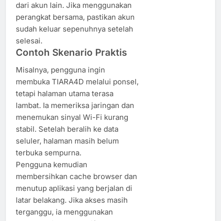
dari akun lain. Jika menggunakan
perangkat bersama, pastikan akun
sudah keluar sepenuhnya setelah
selesai.
Contoh Skenario Praktis
Misalnya, pengguna ingin
membuka TIARA4D melalui ponsel,
tetapi halaman utama terasa
lambat. Ia memeriksa jaringan dan
menemukan sinyal Wi-Fi kurang
stabil. Setelah beralih ke data
seluler, halaman masih belum
terbuka sempurna.
Pengguna kemudian
membersihkan cache browser dan
menutup aplikasi yang berjalan di
latar belakang. Jika akses masih
terganggu, ia menggunakan