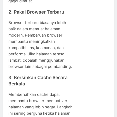
gagal dimuat.
2. Pakai Browser Terbaru
Browser terbaru biasanya lebih
baik dalam memuat halaman
modern. Pembaruan browser
membantu meningkatkan
kompatibilitas, keamanan, dan
performa. Jika halaman terasa
lambat, cobalah menggunakan
browser lain sebagai pembanding.
3. Bersihkan Cache Secara
Berkala
Membersihkan cache dapat
membantu browser memuat versi
halaman yang lebih segar. Langkah
ini sering berguna ketika halaman