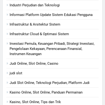
Industri Perjudian dan Teknologi
Informasi Platform Update Sistem Edukasi Pengguna
Infrastruktur & Arsitektur Sistem
Infrastruktur Cloud & Optimasi Sistem
Investasi Pemula, Keuangan Pribadi, Strategi Investasi,
Pengelolaan Kekayaan, Perencanaan Finansial,
Instrumen Keuangan
Judi Online, Slot Online, Casino
judi slot
Judi Slot Online, Teknologi Perjudian, Platform Judi
Kasino Online, Slot Online, Panduan Permainan
Kasino, Slot Online, Tips dan Trik