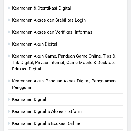
Keamanan & Otentikasi Digital
Keamanan Akses dan Stabilitas Login
Keamanan Akses dan Verifikasi Informasi
Keamanan Akun Digital
Keamanan Akun Game, Panduan Game Online, Tips &
Trik Digital, Privasi Internet, Game Mobile & Desktop,
Edukasi Digital
Keamanan Akun, Panduan Akses Digital, Pengalaman
Pengguna
Keamanan Digital
Keamanan Digital & Akses Platform
Keamanan Digital & Edukasi Online