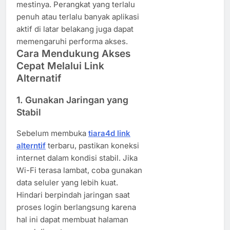
mestinya. Perangkat yang terlalu
penuh atau terlalu banyak aplikasi
aktif di latar belakang juga dapat
memengaruhi performa akses.
Cara Mendukung Akses
Cepat Melalui Link
Alternatif
1. Gunakan Jaringan yang
Stabil
Sebelum membuka
tiara4d link
alterntif
terbaru, pastikan koneksi
internet dalam kondisi stabil. Jika
Wi-Fi terasa lambat, coba gunakan
data seluler yang lebih kuat.
Hindari berpindah jaringan saat
proses login berlangsung karena
hal ini dapat membuat halaman