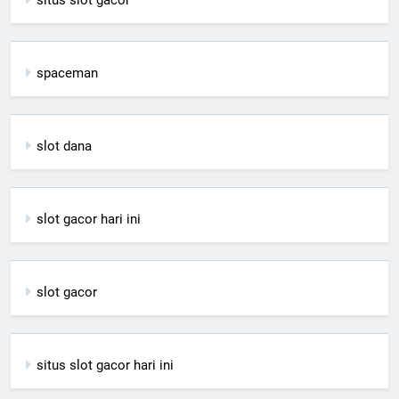
situs slot gacor
spaceman
slot dana
slot gacor hari ini
slot gacor
situs slot gacor hari ini