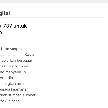
ital
 787 untuk
n
atform yang dapat
galaman aman.
Kaya
enawarkan berbagai
aan platform ini
ang menyeluruh
ersedia.
i langkah awal
menjaga keamanan
sarkan sumber-sumber
rfokus pada