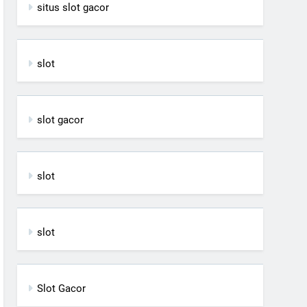
situs slot gacor
slot
slot gacor
slot
slot
Slot Gacor