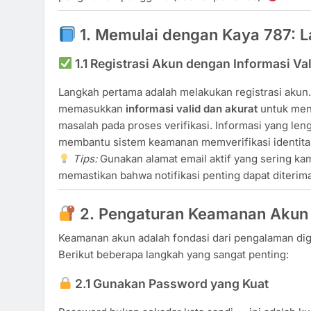
1. Memulai dengan Kaya 787: 
1.1 Registrasi Akun dengan Informasi Val
Langkah pertama adalah melakukan registrasi akun
memasukkan
informasi valid dan akurat
untuk men
masalah pada proses verifikasi. Informasi yang len
membantu sistem keamanan memverifikasi identitas
Tips:
Gunakan alamat email aktif yang sering k
memastikan bahwa notifikasi penting dapat diterim
2. Pengaturan Keamanan Akun
Keamanan akun adalah fondasi dari pengalaman dig
Berikut beberapa langkah yang sangat penting:
2.1 Gunakan Password yang Kuat