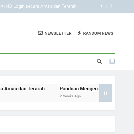
AH4D Login secara Aman dan Terarah
li Informasi Sebelum Login KAYA787
ng Fleksibel untuk Beragam Perangkat
NEWSLETTER
RANDOM NEWS
 Sebelum Melakukan EDWINSLOT Login
hen Where Co. Panduan Aktivitas Seru Di Mana Saja!
AH4D Login secara Aman dan Terarah
li Informasi Sebelum Login KAYA787
ng Fleksibel untuk Beragam Perangkat
 Terarah
Panduan Mengecek Kembali Informasi Sebel
2 Weeks Ago