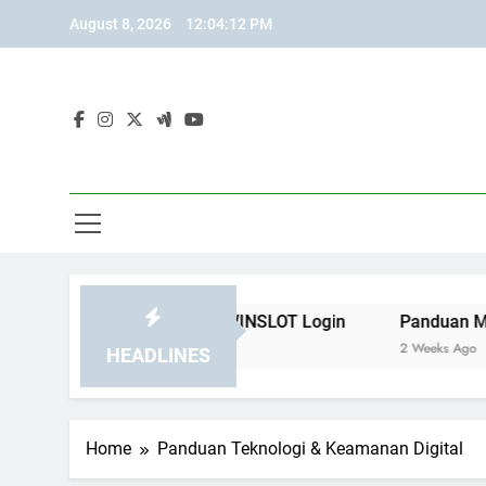
Skip
August 8, 2026
12:04:13 PM
to
content
Whe
Temukan E
um Melakukan EDWINSLOT Login
Panduan Mengecek Inf
2 Weeks Ago
HEADLINES
Home
Panduan Teknologi & Keamanan Digital