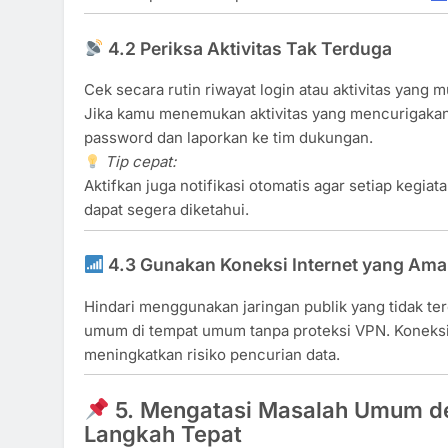
4.2 Periksa Aktivitas Tak Terduga
Cek secara rutin riwayat login atau aktivitas yang 
Jika kamu menemukan aktivitas yang mencurigakan
password dan laporkan ke tim dukungan.
Tip cepat:
Aktifkan juga notifikasi otomatis agar setiap kegia
dapat segera diketahui.
4.3 Gunakan Koneksi Internet yang Am
Hindari menggunakan jaringan publik yang tidak ter
umum di tempat umum tanpa proteksi VPN. Koneksi
meningkatkan risiko pencurian data.
5. Mengatasi Masalah Umum d
Langkah Tepat