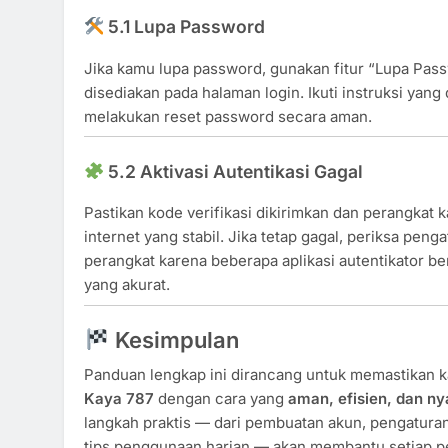
5.1 Lupa Password
Jika kamu lupa password, gunakan fitur “Lupa Pas
disediakan pada halaman login. Ikuti instruksi yang
melakukan reset password secara aman.
5.2 Aktivasi Autentikasi Gagal
Pastikan kode verifikasi dikirimkan dan perangkat 
internet yang stabil. Jika tetap gagal, periksa peng
perangkat karena beberapa aplikasi autentikator b
yang akurat.
Kesimpulan
Panduan lengkap ini dirancang untuk memastikan
Kaya 787
dengan cara yang
aman, efisien, dan n
langkah praktis — dari pembuatan akun, pengatura
tips penggunaan harian — akan membantu setiap 