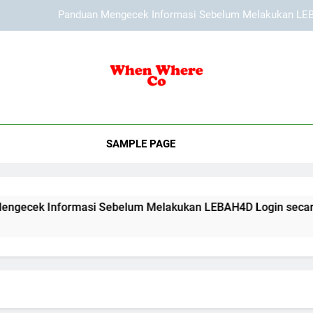
Panduan Mengecek Informasi Sebelum Melakukan LEB
Panduan Mengecek Kemba
KAYA787 Login dengan Sistem Akses ya
n Where Co
Panduan Mengecek Informasi
vent, Kegiatan, Dan Tempat Menarik Di Sekitar Anda Dengan W
Panduan Mengecek Informasi Sebelum Melakukan LEB
SAMPLE PAGE
Panduan Mengecek Kemba
KAYA787 Login dengan Sistem Akses ya
ormasi Sebelum Melakukan LEBAH4D Login secara Aman dan