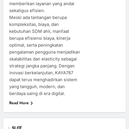
memberikan layanan yang andal
sekaligus efisien.
Meski ada tantangan berupa
kompleksitas, biaya, dan
kebutuhan SDM ahli, manfaat
berupa efisiensi biaya, kinerja
optimal, serta peningkatan
pengalaman pengguna menjadikan
skalabilitas dan elasticity sebagai
strategi jangka panjang. Dengan
inovasi berkelanjutan, KAYA787
dapat terus menghadirkan sistem
yang tangguh, modern, dan
berdaya saing di era digital.
Read More
SLOT