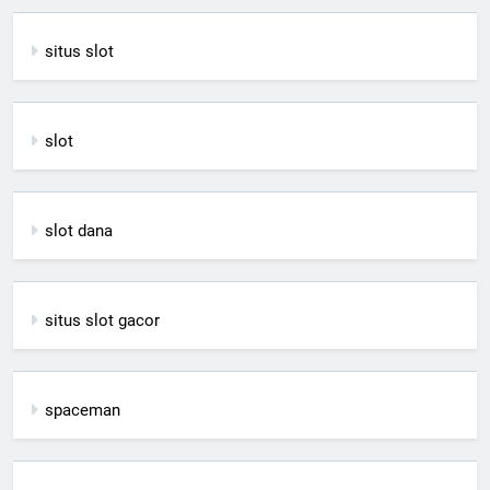
situs slot
slot
slot dana
situs slot gacor
spaceman