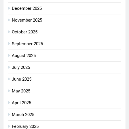
December 2025
November 2025
October 2025
September 2025
August 2025
July 2025
June 2025
May 2025
April 2025
March 2025
February 2025