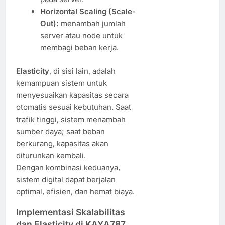
Horizontal Scaling (Scale-
Out):
menambah jumlah
server atau node untuk
membagi beban kerja.
Elasticity
, di sisi lain, adalah
kemampuan sistem untuk
menyesuaikan kapasitas secara
otomatis sesuai kebutuhan. Saat
trafik tinggi, sistem menambah
sumber daya; saat beban
berkurang, kapasitas akan
diturunkan kembali.
Dengan kombinasi keduanya,
sistem digital dapat berjalan
optimal, efisien, dan hemat biaya.
Implementasi Skalabilitas
dan Elasticity di KAYA787