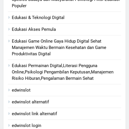
Populer
Edukasi & Teknologi Digital
Edukasi Akses Pemula
Edukasi Game Online Gaya Hidup Digital Sehat
Manajemen Waktu Bermain Kesehatan dan Game
Produktivitas Digital
Edukasi Permainan Digital,Literasi Pengguna
Online,Psikologi Pengambilan Keputusan,Manajemen
Risiko Hiburan,Pengalaman Bermain Sehat
edwinslot
edwinslot alternatif
edwinslot link alternatif
edwinslot login