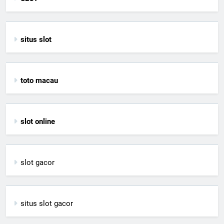
situs slot
toto macau
slot online
slot gacor
situs slot gacor