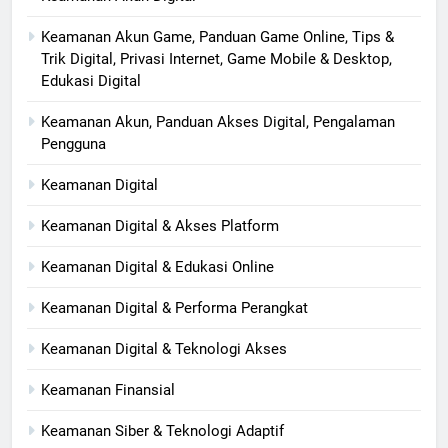
Keamanan Akun Game, Panduan Game Online, Tips &
Trik Digital, Privasi Internet, Game Mobile & Desktop,
Edukasi Digital
Keamanan Akun, Panduan Akses Digital, Pengalaman
Pengguna
Keamanan Digital
Keamanan Digital & Akses Platform
Keamanan Digital & Edukasi Online
Keamanan Digital & Performa Perangkat
Keamanan Digital & Teknologi Akses
Keamanan Finansial
Keamanan Siber & Teknologi Adaptif