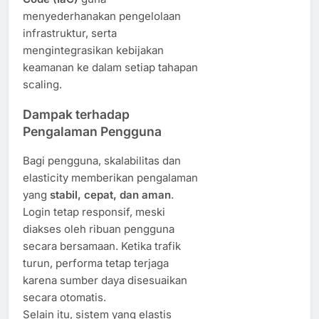
menyederhanakan pengelolaan
infrastruktur, serta
mengintegrasikan kebijakan
keamanan ke dalam setiap tahapan
scaling.
Dampak terhadap
Pengalaman Pengguna
Bagi pengguna, skalabilitas dan
elasticity memberikan pengalaman
yang
stabil, cepat, dan aman
.
Login tetap responsif, meski
diakses oleh ribuan pengguna
secara bersamaan. Ketika trafik
turun, performa tetap terjaga
karena sumber daya disesuaikan
secara otomatis.
Selain itu, sistem yang elastis