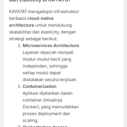
KAYA787 mengadopsi infrastruktur
berbasis
cloud-native
architecture
untuk mendukung
skalabilitas dan elasticity, dengan
strategi sebagai berikut:
Microservices Architecture
Layanan dipecah menjadi
modul-modul kecil yang
independen, sehingga
setiap modul dapat
diskalakan secara terpisah.
Containerization
Aplikasi dijalankan dalam
container (misalnya
Docker), yang memudahkan
proses deployment dan
scaling.