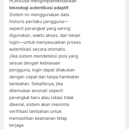
HORAS88 mengimplementasikan
teknologi autentikasi adaptif
.
Sistem ini menggunakan data
historis perilaku pengguna—
seperti perangkat yang sering
digunakan, waktu akses, dan lokasi
login—untuk menyesuaikan proses
autentikasi secara otomatis.
Jika sistem mendeteksi pola yang
sesuai dengan kebiasaan
pengguna, login dapat dilakukan
dengan cepat dan tanpa hambatan
tambahan. Sebaliknya, jika
ditemukan anomali seperti
perangkat baru atau lokasi tidak
dikenal, sistem akan meminta
verifikasi tambahan untuk
memastikan keamanan tetap
terjaga.