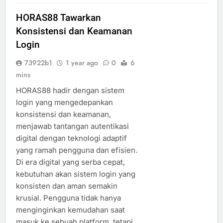
HORAS88 Tawarkan
Konsistensi dan Keamanan
Login
73922b1
1 year ago
0
6
mins
HORAS88 hadir dengan sistem
login yang mengedepankan
konsistensi dan keamanan,
menjawab tantangan autentikasi
digital dengan teknologi adaptif
yang ramah pengguna dan efisien.
Di era digital yang serba cepat,
kebutuhan akan sistem login yang
konsisten dan aman semakin
krusial. Pengguna tidak hanya
menginginkan kemudahan saat
masuk ke sebuah platform, tetapi