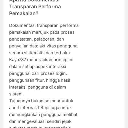
Transparan Performa
Pemakaian?
Dokumentasi transparan performa
pemakaian merujuk pada proses
pencatatan, pelaporan, dan
penyajian data aktivitas pengguna
secara sistematis dan terbuka.
Kaya787 menerapkan prinsip ini
dalam setiap aspek interaksi
pengguna, dari proses login,
penggunaan fitur, hingga hasil
interaksi pengguna di dalam
sistem.
Tujuannya bukan sekadar untuk
audit internal, tetapi juga untuk
memungkinkan pengguna melihat
dan mengevaluasi sendiri jejak