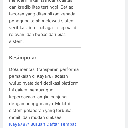
mencerminkan standar kualitas
dan kredibilitas tertinggi. Setiap
laporan yang ditampilkan kepada
pengguna telah melewati sistem
verifikasi internal agar tetap valid,
relevan, dan bebas dari bias
sistem.
Kesimpulan
Dokumentasi transparan performa
pemakaian di Kaya787 adalah
wujud nyata dari dedikasi platform
ini dalam membangun
kepercayaan jangka panjang
dengan penggunanya. Melalui
sistem pelaporan yang terbuka,
detail, dan mudah diakses,
Kaya787: Buruan Daftar Tempat