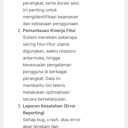
perangkat, serta durasi sesi.
Ini penting untuk
mengidentifikasi keamanan
dan kebiasaan penggunaan.
Pemantauan Kinerja Fitur
Sistem merekam seberapa
sering fitur-fitur utama
digunakan, waktu respons
antarmuka, hingga
kesesuaian pengalaman
pengguna di berbagai
perangkat. Data ini
membantu tim teknis
melakukan optimalisasi
secara berkelanjutan.
Laporan Kesalahan (Error
Reporting)
Setiap bug, crash, atau error
akan terekam dan