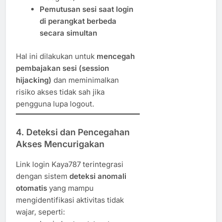
Pemutusan sesi saat login
di perangkat berbeda
secara simultan
Hal ini dilakukan untuk
mencegah
pembajakan sesi (session
hijacking)
dan meminimalkan
risiko akses tidak sah jika
pengguna lupa logout.
4. Deteksi dan Pencegahan
Akses Mencurigakan
Link login Kaya787 terintegrasi
dengan sistem
deteksi anomali
otomatis
yang mampu
mengidentifikasi aktivitas tidak
wajar, seperti: