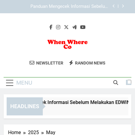
Skip
Terarah
Panduan Mengecek Kembali Informasi Sebelum
to
Login KAYA787
content
KAYA787 Login dengan Sistem Akses yang
Fleksibel untuk Beragam Perangkat
Panduan Mengecek Informasi Sebelum
Melakukan EDWINSLOT Login
Panduan Mengecek Informasi Sebelum
Melakukan LEBAH4D Login secara Aman dan
When Where Co
Terarah
Temukan Event, Kegiatan, Dan Tempat
Panduan Mengecek Kembali Informasi Sebelum
NEWSLETTER
RANDOM NEWS
Login KAYA787
Menarik Di Sekitar Anda Dengan When
KAYA787 Login dengan Sistem Akses yang
Where Co. Panduan Aktivitas Seru Di
Fleksibel untuk Beragam Perangkat
MENU
Mana Saja!
nduan Mengecek Informasi Sebelum Melakukan EDWINSLOT 
HEADLINES
eeks Ago
Home
2025
May