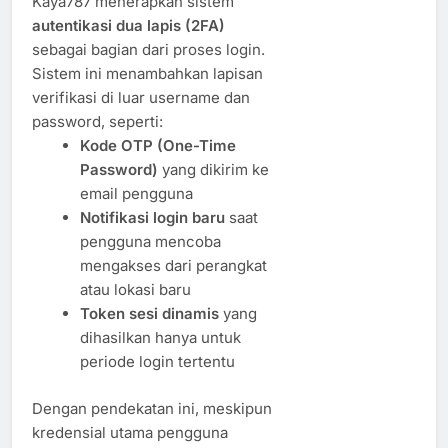
Kaya787 menerapkan sistem
autentikasi dua lapis (2FA)
sebagai bagian dari proses login.
Sistem ini menambahkan lapisan
verifikasi di luar username dan
password, seperti:
Kode OTP (One-Time
Password)
yang dikirim ke
email pengguna
Notifikasi login baru
saat
pengguna mencoba
mengakses dari perangkat
atau lokasi baru
Token sesi dinamis
yang
dihasilkan hanya untuk
periode login tertentu
Dengan pendekatan ini, meskipun
kredensial utama pengguna