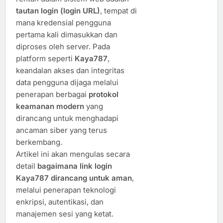
tautan login (login URL)
, tempat di
mana kredensial pengguna
pertama kali dimasukkan dan
diproses oleh server. Pada
platform seperti
Kaya787
,
keandalan akses dan integritas
data pengguna dijaga melalui
penerapan berbagai
protokol
keamanan modern
yang
dirancang untuk menghadapi
ancaman siber yang terus
berkembang.
Artikel ini akan mengulas secara
detail
bagaimana link login
Kaya787 dirancang untuk aman
,
melalui penerapan teknologi
enkripsi, autentikasi, dan
manajemen sesi yang ketat.