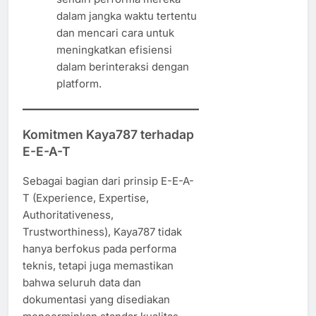
dalam jangka waktu tertentu
dan mencari cara untuk
meningkatkan efisiensi
dalam berinteraksi dengan
platform.
Komitmen Kaya787 terhadap
E-E-A-T
Sebagai bagian dari prinsip E-E-A-
T (Experience, Expertise,
Authoritativeness,
Trustworthiness), Kaya787 tidak
hanya berfokus pada performa
teknis, tetapi juga memastikan
bahwa seluruh data dan
dokumentasi yang disediakan