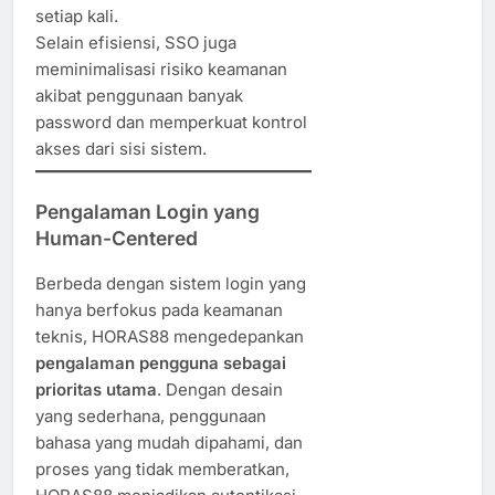
setiap kali.
Selain efisiensi, SSO juga
meminimalisasi risiko keamanan
akibat penggunaan banyak
password dan memperkuat kontrol
akses dari sisi sistem.
Pengalaman Login yang
Human-Centered
Berbeda dengan sistem login yang
hanya berfokus pada keamanan
teknis, HORAS88 mengedepankan
pengalaman pengguna sebagai
prioritas utama
. Dengan desain
yang sederhana, penggunaan
bahasa yang mudah dipahami, dan
proses yang tidak memberatkan,