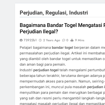
Perjudian, Regulasi, Industri
Bagaimana Bandar Togel Mengatasi
Perjudian Ilegal?
73922b1
2 Years Ago
0
9 Mins
Pelajari bagaimana
bandar togel
berperan dalam me
permasalahan perjudian ilegal. Artikel ini membah
yang diambil oleh bandar togel untuk memastikan 
dan aman bagi para pemain.
Industri
perjudian togel
telah mengalami pertumbuh
beberapa tahun terakhir, terutama dengan adanya 
mempermudah akses para pemain. Namun, seiring
perkembangan ini, muncul pula masalah
perjudian 
menyulitkan para pemain dan merugikan berbagai p
yang sah dan resmi perlu mengambil langkah-langk
mengatasi masalah perjudian ilegal dan memastik