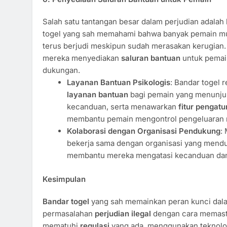
Salah satu tantangan besar dalam perjudian adala
togel yang sah memahami bahwa banyak pemain mu
terus berjudi meskipun sudah merasakan kerugian. 
mereka menyediakan
saluran bantuan
untuk pema
dukungan.
Layanan Bantuan Psikologis
: Bandar togel 
layanan bantuan
bagi pemain yang menunju
kecanduan, serta menawarkan
fitur pengatu
membantu pemain mengontrol pengeluaran 
Kolaborasi dengan Organisasi Pendukung
:
bekerja sama dengan organisasi yang mend
membantu mereka mengatasi kecanduan dan 
Kesimpulan
Bandar togel
yang sah memainkan peran kunci dal
permasalahan
perjudian ilegal
dengan cara memast
mematuhi
regulasi
yang ada, menggunakan teknolo