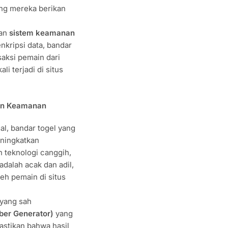
ang mereka berikan
kan
sistem keamanan
nkripsi data, bandar
saksi pemain dari
i terjadi di situs
dan Keamanan
al, bandar togel yang
ningkatkan
 teknologi canggih,
dalah acak dan adil,
eh pemain di situs
 yang sah
er Generator)
yang
stikan bahwa hasil