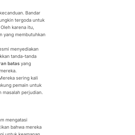
h kecanduan. Bandar
ngkin tergoda untuk
Oleh karena itu,
in yang membutuhkan
resmi menyediakan
kkan tanda-tanda
ran batas
yang
mereka.
 Mereka sering kali
ukung pemain untuk
masalah perjudian.
am mengatasi
ikan bahwa mereka
gi untuk keamanan