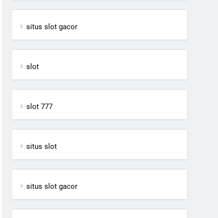
situs slot gacor
slot
slot 777
situs slot
situs slot gacor