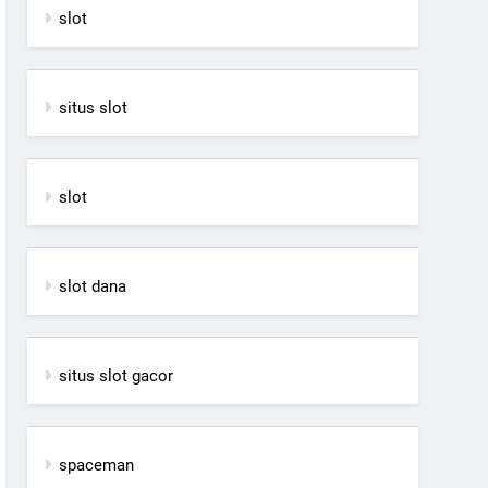
slot
situs slot
slot
slot dana
situs slot gacor
spaceman