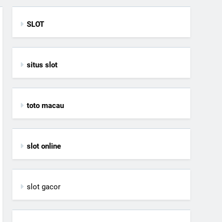
SLOT
situs slot
toto macau
slot online
slot gacor