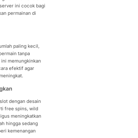
server ini cocok bagi
kan permainan di
mlah paling kecil,
bermain tanpa
l ini memungkinkan
ra efektif agar
meningkat.
ngkan
slot dengan desain
i free spins, wild
ligus meningkatkan
dah hingga sedang
beri kemenangan