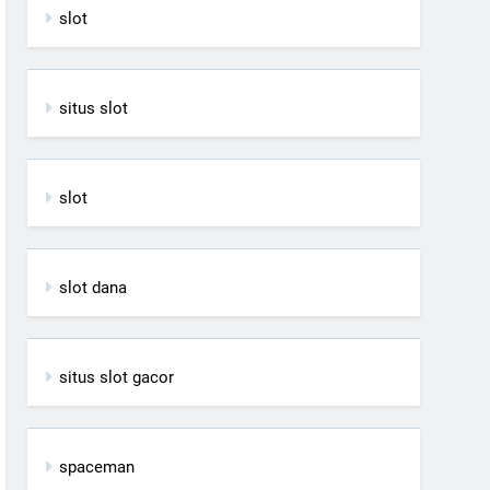
slot
situs slot
slot
slot dana
situs slot gacor
spaceman