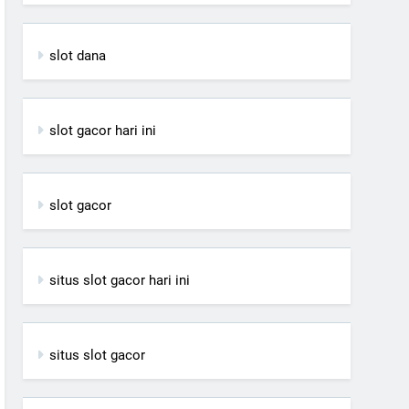
slot dana
slot gacor hari ini
slot gacor
situs slot gacor hari ini
situs slot gacor