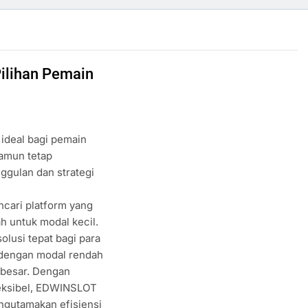
ilihan Pemain
ideal bagi pemain
namun tetap
ggulan dan strategi
encari platform yang
h untuk modal kecil.
olusi tepat bagi para
 dengan modal rendah
besar. Dengan
leksibel, EDWINSLOT
engutamakan efisiensi