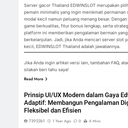
Server gacor Thailand EDWINSLOT merupakan pilih
pemain minimalis yang ingin menikmati permainan 
modal kecil namun peluang menang besar. Dengan fl
game berkualitas, fitur bonus lengkap, serta strate
platform ini memberikan pengalaman bermain yang
berkelanjutan. Jadi, jika Anda mencari server slot
kecil, EDWINSLOT Thailand adalah jawabannya.
Jika Anda ingin artikel versi lain, tambahan FAQ, at
silakan beri tahu saya!
Read More
Prinsip UI/UX Modern dalam Gaya Ed
Adaptif: Membangun Pengalaman Dig
Fleksibel dan Efisien
73922b1
1 Year Ago
0
6 Mins