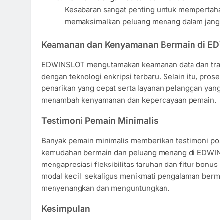
Kesabaran sangat penting untuk mempertah
memaksimalkan peluang menang dalam jangk
Keamanan dan Kenyamanan Bermain di E
EDWINSLOT mengutamakan keamanan data dan tra
dengan teknologi enkripsi terbaru. Selain itu, pros
penarikan yang cepat serta layanan pelanggan yang
menambah kenyamanan dan kepercayaan pemain.
Testimoni Pemain Minimalis
Banyak pemain minimalis memberikan testimoni pos
kemudahan bermain dan peluang menang di EDWI
mengapresiasi fleksibilitas taruhan dan fitur bon
modal kecil, sekaligus menikmati pengalaman berm
menyenangkan dan menguntungkan.
Kesimpulan