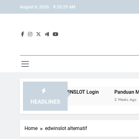
Skip
August 6, 2026
8:20:30 AM
to
content
Whe
Temukan E
um Melakukan EDWINSLOT Login
Panduan Mengecek Inf
2 Weeks Ago
HEADLINES
Home
edwinslot alternatif