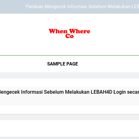
Panduan Mengecek Informasi Sebelum Melakukan LEB
Panduan Mengecek Kemba
KAYA787 Login dengan Sistem Akses ya
n Where Co
Panduan Mengecek Informasi
vent, Kegiatan, Dan Tempat Menarik Di Sekitar Anda Dengan W
Panduan Mengecek Informasi Sebelum Melakukan LEB
SAMPLE PAGE
Panduan Mengecek Kemba
KAYA787 Login dengan Sistem Akses ya
ormasi Sebelum Melakukan LEBAH4D Login secara Aman dan