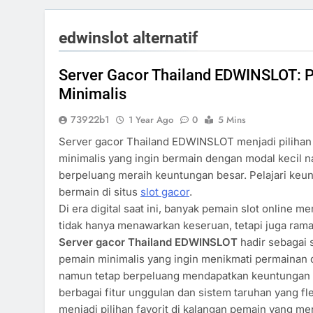
edwinslot alternatif
Server Gacor Thailand EDWINSLOT: P
Minimalis
73922b1
1 Year Ago
0
5 Mins
Server gacor Thailand EDWINSLOT menjadi pilihan 
minimalis yang ingin bermain dengan modal kecil 
berpeluang meraih keuntungan besar. Pelajari keun
bermain di situs
slot gacor
.
Di era digital saat ini, banyak pemain slot online m
tidak hanya menawarkan keseruan, tetapi juga rama
Server gacor Thailand EDWINSLOT
hadir sebagai s
pemain minimalis yang ingin menikmati permainan
namun tetap berpeluang mendapatkan keuntungan 
berbagai fitur unggulan dan sistem taruhan yang f
menjadi pilihan favorit di kalangan pemain yang m