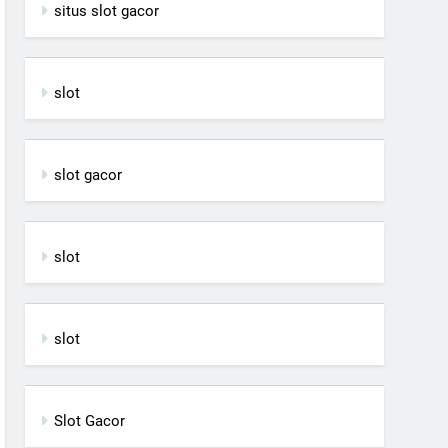
situs slot gacor
slot
slot gacor
slot
slot
Slot Gacor