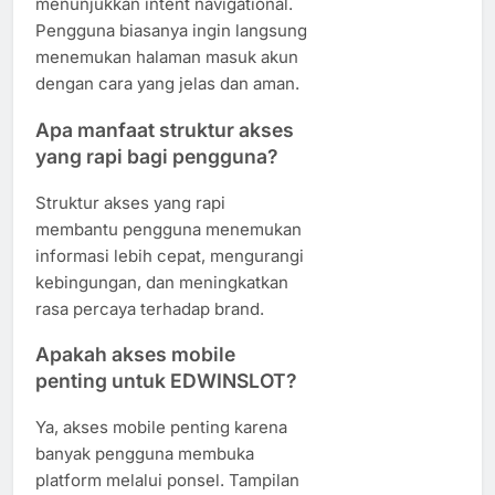
menunjukkan intent navigational.
Pengguna biasanya ingin langsung
menemukan halaman masuk akun
dengan cara yang jelas dan aman.
Apa manfaat struktur akses
yang rapi bagi pengguna?
Struktur akses yang rapi
membantu pengguna menemukan
informasi lebih cepat, mengurangi
kebingungan, dan meningkatkan
rasa percaya terhadap brand.
Apakah akses mobile
penting untuk EDWINSLOT?
Ya, akses mobile penting karena
banyak pengguna membuka
platform melalui ponsel. Tampilan