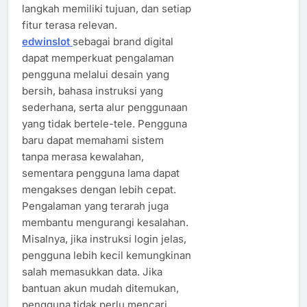
langkah memiliki tujuan, dan setiap
fitur terasa relevan.
edwinslot
sebagai brand digital
dapat memperkuat pengalaman
pengguna melalui desain yang
bersih, bahasa instruksi yang
sederhana, serta alur penggunaan
yang tidak bertele-tele. Pengguna
baru dapat memahami sistem
tanpa merasa kewalahan,
sementara pengguna lama dapat
mengakses dengan lebih cepat.
Pengalaman yang terarah juga
membantu mengurangi kesalahan.
Misalnya, jika instruksi login jelas,
pengguna lebih kecil kemungkinan
salah memasukkan data. Jika
bantuan akun mudah ditemukan,
pengguna tidak perlu mencari