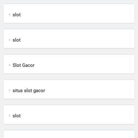
slot
slot
Slot Gacor
situs slot gacor
slot