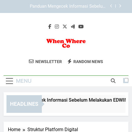
Skip
Terarah
Panduan Mengecek Kembali Informasi Sebelum
to
Login KAYA787
content
KAYA787 Login dengan Sistem Akses yang
Fleksibel untuk Beragam Perangkat
Panduan Mengecek Informasi Sebelum
Melakukan EDWINSLOT Login
Panduan Mengecek Informasi Sebelum
Melakukan LEBAH4D Login secara Aman dan
When Where Co
Terarah
Temukan Event, Kegiatan, Dan Tempat
Panduan Mengecek Kembali Informasi Sebelum
NEWSLETTER
RANDOM NEWS
Login KAYA787
Menarik Di Sekitar Anda Dengan When
KAYA787 Login dengan Sistem Akses yang
Where Co. Panduan Aktivitas Seru Di
Fleksibel untuk Beragam Perangkat
MENU
Mana Saja!
nduan Mengecek Informasi Sebelum Melakukan EDWINSLOT 
HEADLINES
Weeks Ago
Home
Struktur Platform Digital