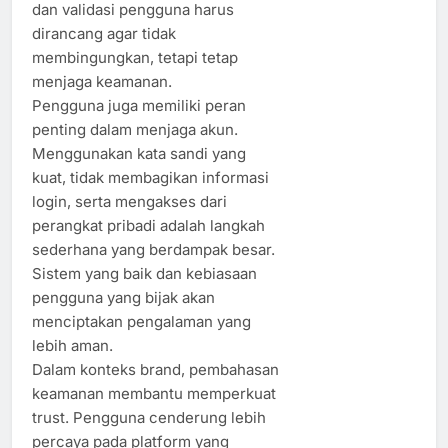
dan validasi pengguna harus
dirancang agar tidak
membingungkan, tetapi tetap
menjaga keamanan.
Pengguna juga memiliki peran
penting dalam menjaga akun.
Menggunakan kata sandi yang
kuat, tidak membagikan informasi
login, serta mengakses dari
perangkat pribadi adalah langkah
sederhana yang berdampak besar.
Sistem yang baik dan kebiasaan
pengguna yang bijak akan
menciptakan pengalaman yang
lebih aman.
Dalam konteks brand, pembahasan
keamanan membantu memperkuat
trust. Pengguna cenderung lebih
percaya pada platform yang