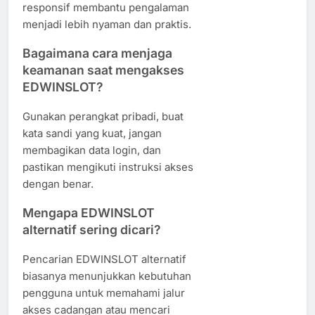
responsif membantu pengalaman
menjadi lebih nyaman dan praktis.
Bagaimana cara menjaga
keamanan saat mengakses
EDWINSLOT?
Gunakan perangkat pribadi, buat
kata sandi yang kuat, jangan
membagikan data login, dan
pastikan mengikuti instruksi akses
dengan benar.
Mengapa EDWINSLOT
alternatif sering dicari?
Pencarian EDWINSLOT alternatif
biasanya menunjukkan kebutuhan
pengguna untuk memahami jalur
akses cadangan atau mencari