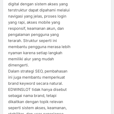
digital dengan sistem akses yang
terstruktur dapat dipahami melalui
navigasi yang jelas, proses login
yang rapi, akses mobile yang
responsif, keamanan akun, dan
pengalaman pengguna yang
terarah. Struktur seperti ini
membantu pengguna merasa lebih
nyaman karena setiap langkah
memiliki alur yang mudah
dimengerti.
Dalam strategi SEO, pembahasan
ini juga membantu memperkuat
brand keyword secara natural.
EDWINSLOT tidak hanya disebut
sebagai nama brand, tetapi
dikaitkan dengan topik relevan
seperti sistem akses, keamanan,
stabilitas, dan user experience.