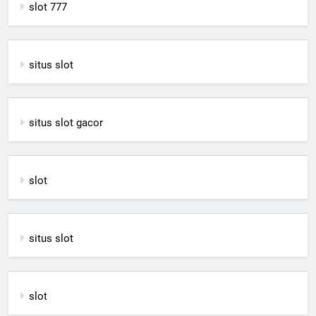
slot 777
situs slot
situs slot gacor
slot
situs slot
slot