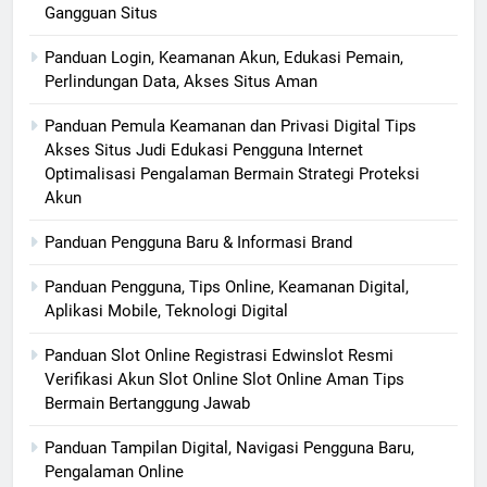
Gangguan Situs
Panduan Login, Keamanan Akun, Edukasi Pemain,
Perlindungan Data, Akses Situs Aman
Panduan Pemula Keamanan dan Privasi Digital Tips
Akses Situs Judi Edukasi Pengguna Internet
Optimalisasi Pengalaman Bermain Strategi Proteksi
Akun
Panduan Pengguna Baru & Informasi Brand
Panduan Pengguna, Tips Online, Keamanan Digital,
Aplikasi Mobile, Teknologi Digital
Panduan Slot Online Registrasi Edwinslot Resmi
Verifikasi Akun Slot Online Slot Online Aman Tips
Bermain Bertanggung Jawab
Panduan Tampilan Digital, Navigasi Pengguna Baru,
Pengalaman Online