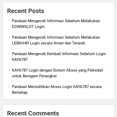
Recent Posts
Panduan Mengecek Informasi Sebelum Melakukan
EDWINSLOT Login
Panduan Mengecek Informasi Sebelum Melakukan
LEBAH4D Login secara Aman dan Terarah
Panduan Mengecek Kembali Informasi Sebelum Login
KAYA787
KAYA787 Login dengan Sistem Akses yang Fleksibel
untuk Beragam Perangkat
Panduan Memulihkan Akses Login KAYA787 secara
Bertahap
Recent Comments