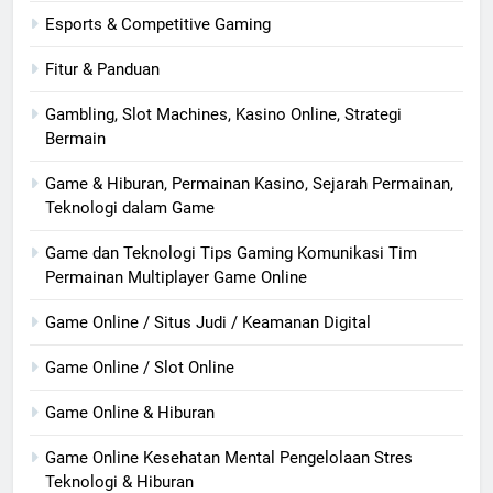
Esports & Competitive Gaming
Fitur & Panduan
Gambling, Slot Machines, Kasino Online, Strategi
Bermain
Game & Hiburan, Permainan Kasino, Sejarah Permainan,
Teknologi dalam Game
Game dan Teknologi Tips Gaming Komunikasi Tim
Permainan Multiplayer Game Online
Game Online / Situs Judi / Keamanan Digital
Game Online / Slot Online
Game Online & Hiburan
Game Online Kesehatan Mental Pengelolaan Stres
Teknologi & Hiburan