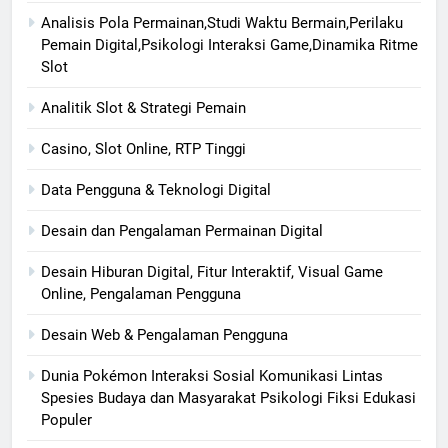
Analisis Pola Permainan,Studi Waktu Bermain,Perilaku
Pemain Digital,Psikologi Interaksi Game,Dinamika Ritme
Slot
Analitik Slot & Strategi Pemain
Casino, Slot Online, RTP Tinggi
Data Pengguna & Teknologi Digital
Desain dan Pengalaman Permainan Digital
Desain Hiburan Digital, Fitur Interaktif, Visual Game
Online, Pengalaman Pengguna
Desain Web & Pengalaman Pengguna
Dunia Pokémon Interaksi Sosial Komunikasi Lintas
Spesies Budaya dan Masyarakat Psikologi Fiksi Edukasi
Populer