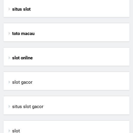
situs slot
toto macau
slot online
slot gacor
situs slot gacor
slot