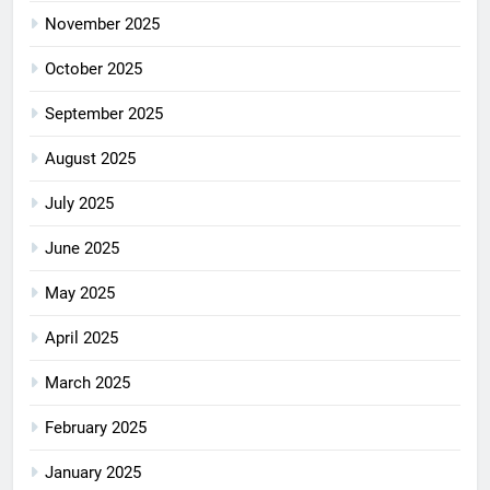
November 2025
October 2025
September 2025
August 2025
July 2025
June 2025
May 2025
April 2025
March 2025
February 2025
January 2025