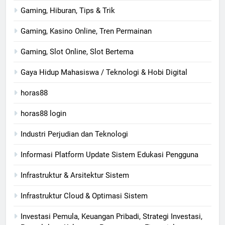
Gaming, Hiburan, Tips & Trik
Gaming, Kasino Online, Tren Permainan
Gaming, Slot Online, Slot Bertema
Gaya Hidup Mahasiswa / Teknologi & Hobi Digital
horas88
horas88 login
Industri Perjudian dan Teknologi
Informasi Platform Update Sistem Edukasi Pengguna
Infrastruktur & Arsitektur Sistem
Infrastruktur Cloud & Optimasi Sistem
Investasi Pemula, Keuangan Pribadi, Strategi Investasi,