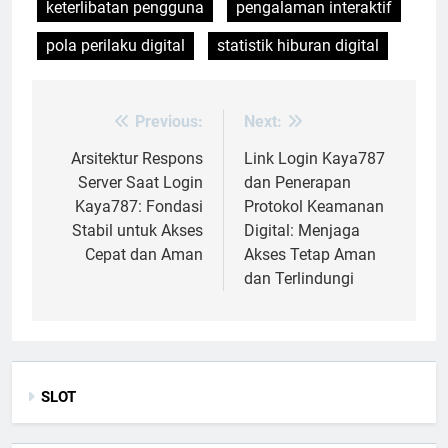
keterlibatan pengguna
pengalaman interaktif
pola perilaku digital
statistik hiburan digital
Previous:
Next:
Post
navigation
Arsitektur Respons
Link Login Kaya787
Server Saat Login
dan Penerapan
Kaya787: Fondasi
Protokol Keamanan
Stabil untuk Akses
Digital: Menjaga
Cepat dan Aman
Akses Tetap Aman
dan Terlindungi
SLOT