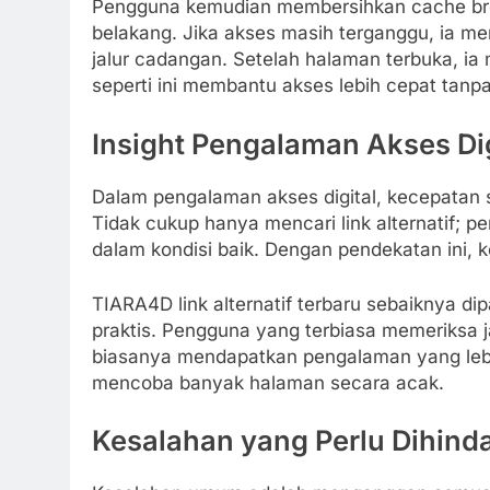
Pengguna kemudian membersihkan cache brows
belakang. Jika akses masih terganggu, ia me
jalur cadangan. Setelah halaman terbuka, ia
seperti ini membantu akses lebih cepat ta
Insight Pengalaman Akses Dig
Dalam pengalaman akses digital, kecepatan s
Tidak cukup hanya mencari link alternatif; 
dalam kondisi baik. Dengan pendekatan ini, ke
TIARA4D link alternatif terbaru sebaiknya di
praktis. Pengguna yang terbiasa memeriksa 
biasanya mendapatkan pengalaman yang lebi
mencoba banyak halaman secara acak.
Kesalahan yang Perlu Dihinda