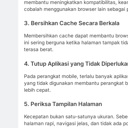
membantu meningkatkan kompatibilitas, keam
cobalah menggunakan browser lain sebagai
3. Bersihkan Cache Secara Berkala
Membersihkan cache dapat membantu browse
ini sering berguna ketika halaman tampak ti
terasa berat.
4. Tutup Aplikasi yang Tidak Diperluka
Pada perangkat mobile, terlalu banyak aplika
yang tidak digunakan membantu perangkat be
lebih cepat.
5. Periksa Tampilan Halaman
Kecepatan bukan satu-satunya ukuran. Sebe
halaman rapi, navigasi jelas, dan tidak ada 