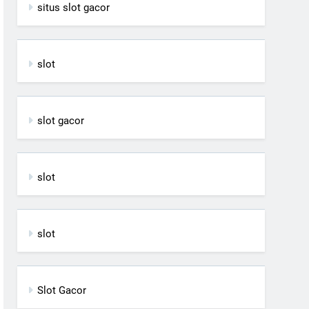
situs slot gacor
slot
slot gacor
slot
slot
Slot Gacor