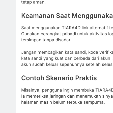
tetap aman.
Keamanan Saat Menggunakan 
Saat menggunakan TIARA4D link alternatif t
Gunakan perangkat pribadi untuk aktivitas l
tersimpan tanpa disadari.
Jangan membagikan kata sandi, kode verifika
kata sandi yang kuat dan berbeda dari akun 
akun sudah keluar sepenuhnya setelah seles
Contoh Skenario Praktis
Misalnya, pengguna ingin membuka TIARA4D m
Ia memeriksa jaringan dan menemukan sinyal W
halaman masih belum terbuka sempurna.