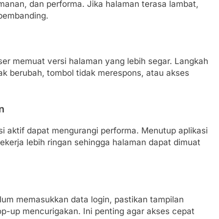
anan, dan performa. Jika halaman terasa lambat,
 pembanding.
r memuat versi halaman yang lebih segar. Langkah
dak berubah, tombol tidak merespons, atau akses
n
si aktif dapat mengurangi performa. Menutup aplikasi
kerja lebih ringan sehingga halaman dapat dimuat
lum memasukkan data login, pastikan tampilan
pop-up mencurigakan. Ini penting agar akses cepat