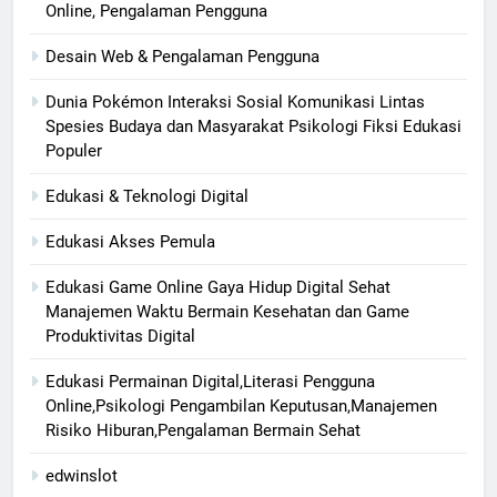
Online, Pengalaman Pengguna
Desain Web & Pengalaman Pengguna
Dunia Pokémon Interaksi Sosial Komunikasi Lintas
Spesies Budaya dan Masyarakat Psikologi Fiksi Edukasi
Populer
Edukasi & Teknologi Digital
Edukasi Akses Pemula
Edukasi Game Online Gaya Hidup Digital Sehat
Manajemen Waktu Bermain Kesehatan dan Game
Produktivitas Digital
Edukasi Permainan Digital,Literasi Pengguna
Online,Psikologi Pengambilan Keputusan,Manajemen
Risiko Hiburan,Pengalaman Bermain Sehat
edwinslot