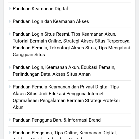
Panduan Keamanan Digital
Panduan Login dan Keamanan Akses
Panduan Login Situs Resmi, Tips Keamanan Akun,
Tutorial Bermain Online, Strategi Akses Situs Terpercaya,
Panduan Pemula, Teknologi Akses Situs, Tips Mengatasi
Gangguan Situs
Panduan Login, Keamanan Akun, Edukasi Pemain,
Perlindungan Data, Akses Situs Aman
Panduan Pemula Keamanan dan Privasi Digital Tips
Akses Situs Judi Edukasi Pengguna Internet
Optimalisasi Pengalaman Bermain Strategi Proteksi
Akun
Panduan Pengguna Baru & Informasi Brand
Panduan Pengguna, Tips Online, Keamanan Digital,