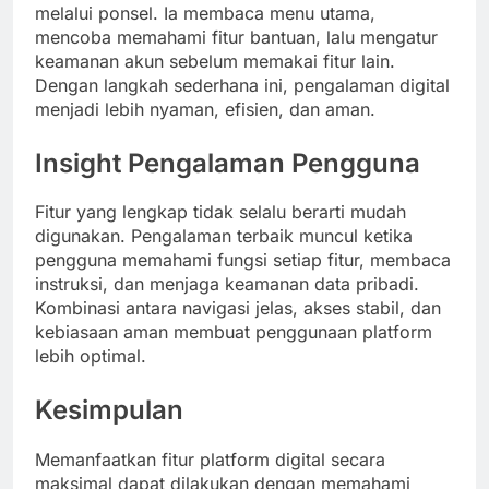
melalui ponsel. Ia membaca menu utama,
mencoba memahami fitur bantuan, lalu mengatur
keamanan akun sebelum memakai fitur lain.
Dengan langkah sederhana ini, pengalaman digital
menjadi lebih nyaman, efisien, dan aman.
Insight Pengalaman Pengguna
Fitur yang lengkap tidak selalu berarti mudah
digunakan. Pengalaman terbaik muncul ketika
pengguna memahami fungsi setiap fitur, membaca
instruksi, dan menjaga keamanan data pribadi.
Kombinasi antara navigasi jelas, akses stabil, dan
kebiasaan aman membuat penggunaan platform
lebih optimal.
Kesimpulan
Memanfaatkan fitur platform digital secara
maksimal dapat dilakukan dengan memahami