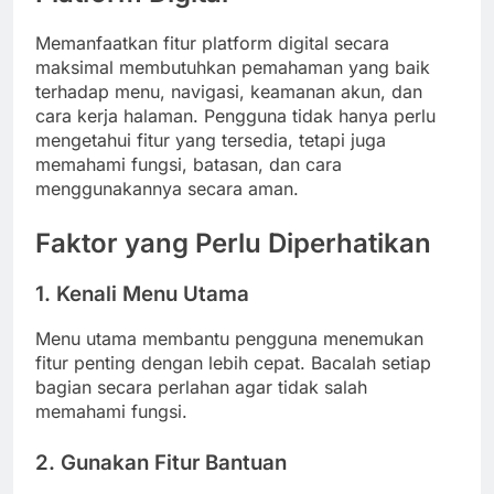
Memanfaatkan fitur platform digital secara
maksimal membutuhkan pemahaman yang baik
terhadap menu, navigasi, keamanan akun, dan
cara kerja halaman. Pengguna tidak hanya perlu
mengetahui fitur yang tersedia, tetapi juga
memahami fungsi, batasan, dan cara
menggunakannya secara aman.
Faktor yang Perlu Diperhatikan
1. Kenali Menu Utama
Menu utama membantu pengguna menemukan
fitur penting dengan lebih cepat. Bacalah setiap
bagian secara perlahan agar tidak salah
memahami fungsi.
2. Gunakan Fitur Bantuan