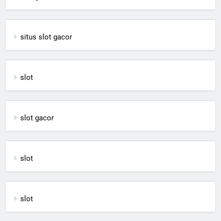
situs slot gacor
slot
slot gacor
slot
slot