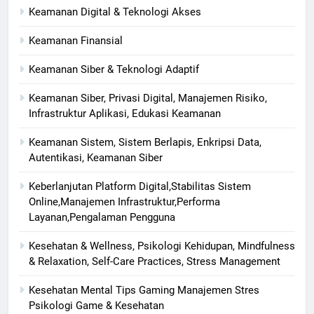
Keamanan Digital & Teknologi Akses
Keamanan Finansial
Keamanan Siber & Teknologi Adaptif
Keamanan Siber, Privasi Digital, Manajemen Risiko,
Infrastruktur Aplikasi, Edukasi Keamanan
Keamanan Sistem, Sistem Berlapis, Enkripsi Data,
Autentikasi, Keamanan Siber
Keberlanjutan Platform Digital,Stabilitas Sistem
Online,Manajemen Infrastruktur,Performa
Layanan,Pengalaman Pengguna
Kesehatan & Wellness, Psikologi Kehidupan, Mindfulness
& Relaxation, Self-Care Practices, Stress Management
Kesehatan Mental Tips Gaming Manajemen Stres
Psikologi Game & Kesehatan