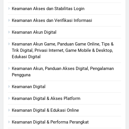
Keamanan Akses dan Stabilitas Login
Keamanan Akses dan Verifikasi Informasi
Keamanan Akun Digital
Keamanan Akun Game, Panduan Game Online, Tips &
Trik Digital, Privasi Internet, Game Mobile & Desktop,
Edukasi Digital
Keamanan Akun, Panduan Akses Digital, Pengalaman
Pengguna
Keamanan Digital
Keamanan Digital & Akses Platform
Keamanan Digital & Edukasi Online
Keamanan Digital & Performa Perangkat