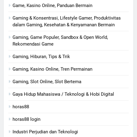
Game, Kasino Online, Panduan Bermain
Gaming & Konsentrasi, Lifestyle Gamer, Produktivitas
dalam Gaming, Kesehatan & Kenyamanan Bermain
Gaming, Game Populer, Sandbox & Open World,
Rekomendasi Game
Gaming, Hiburan, Tips & Trik
Gaming, Kasino Online, Tren Permainan
Gaming, Slot Online, Slot Bertema
Gaya Hidup Mahasiswa / Teknologi & Hobi Digital
horas88
horas88 login
Industri Perjudian dan Teknologi