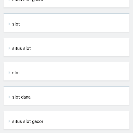
slot
situs slot
slot
slot dana
situs slot gacor