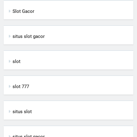
Slot Gacor
situs slot gacor
slot
slot 777
situs slot
situs slot gacor