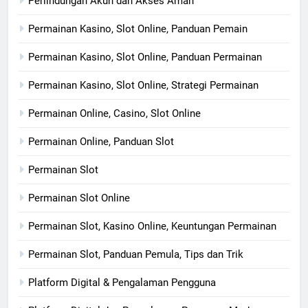
Perlindungan Akun dan Akses Aman
Permainan Kasino, Slot Online, Panduan Pemain
Permainan Kasino, Slot Online, Panduan Permainan
Permainan Kasino, Slot Online, Strategi Permainan
Permainan Online, Casino, Slot Online
Permainan Online, Panduan Slot
Permainan Slot
Permainan Slot Online
Permainan Slot, Kasino Online, Keuntungan Permainan
Permainan Slot, Panduan Pemula, Tips dan Trik
Platform Digital & Pengalaman Pengguna