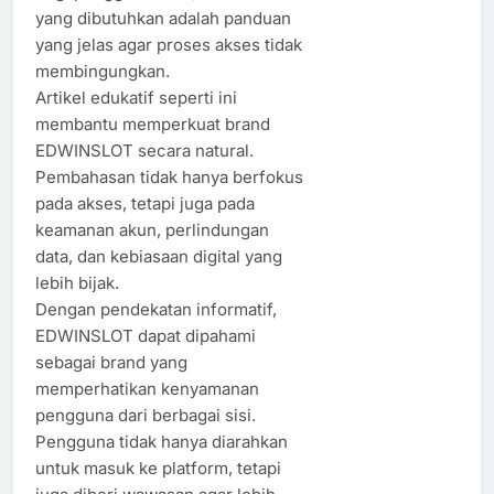
yang dibutuhkan adalah panduan
yang jelas agar proses akses tidak
membingungkan.
Artikel edukatif seperti ini
membantu memperkuat brand
EDWINSLOT secara natural.
Pembahasan tidak hanya berfokus
pada akses, tetapi juga pada
keamanan akun, perlindungan
data, dan kebiasaan digital yang
lebih bijak.
Dengan pendekatan informatif,
EDWINSLOT dapat dipahami
sebagai brand yang
memperhatikan kenyamanan
pengguna dari berbagai sisi.
Pengguna tidak hanya diarahkan
untuk masuk ke platform, tetapi