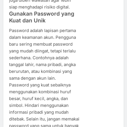
juga diberi wawasan agar lebih
siap menghadapi risiko digital.
Gunakan Password yang
Kuat dan Unik
Password adalah lapisan pertama
dalam keamanan akun. Pengguna
baru sering membuat password
yang mudah diingat, tetapi terlalu
sederhana. Contohnya adalah
tanggal lahir, nama pribadi, angka
berurutan, atau kombinasi yang
sama dengan akun lain.
Password yang kuat sebaiknya
menggunakan kombinasi huruf
besar, huruf kecil, angka, dan
simbol. Hindari menggunakan
informasi pribadi yang mudah
ditebak. Selain itu, jangan memakai
password yang sama untuk banyak