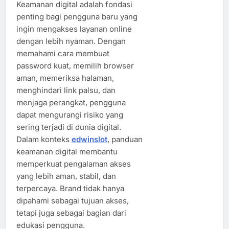
Keamanan digital adalah fondasi
penting bagi pengguna baru yang
ingin mengakses layanan online
dengan lebih nyaman. Dengan
memahami cara membuat
password kuat, memilih browser
aman, memeriksa halaman,
menghindari link palsu, dan
menjaga perangkat, pengguna
dapat mengurangi risiko yang
sering terjadi di dunia digital.
Dalam konteks
edwinslot
, panduan
keamanan digital membantu
memperkuat pengalaman akses
yang lebih aman, stabil, dan
terpercaya. Brand tidak hanya
dipahami sebagai tujuan akses,
tetapi juga sebagai bagian dari
edukasi pengguna.