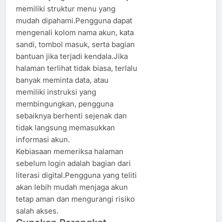
memiliki struktur menu yang
mudah dipahami.Pengguna dapat
mengenali kolom nama akun, kata
sandi, tombol masuk, serta bagian
bantuan jika terjadi kendala.Jika
halaman terlihat tidak biasa, terlalu
banyak meminta data, atau
memiliki instruksi yang
membingungkan, pengguna
sebaiknya berhenti sejenak dan
tidak langsung memasukkan
informasi akun.
Kebiasaan memeriksa halaman
sebelum login adalah bagian dari
literasi digital.Pengguna yang teliti
akan lebih mudah menjaga akun
tetap aman dan mengurangi risiko
salah akses.