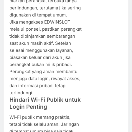
biarkan perangkat terbuka tanpa
perlindungan, terutama jika sering
digunakan di tempat umum.
Jika mengakses EDWINSLOT
melalui ponsel, pastikan perangkat
tidak dipinjamkan sembarangan
saat akun masih aktif. Setelah
selesai menggunakan layanan,
biasakan keluar dari akun jika
perangkat bukan milik pribadi.
Perangkat yang aman membantu
menjaga data login, riwayat akses,
dan informasi pribadi tetap
terlindungi.
Hindari Wi-Fi Publik untuk
Login Penting
Wi-Fi publik memang praktis,
tetapi tidak selalu aman. Jaringan
di tempat umum bisa saja tidak