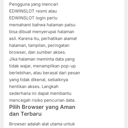
Pengguna yang mencari
EDWINSLOT resmi atau
EDWINSLOT login perlu
memahami bahwa halaman palsu
bisa dibuat menyerupai halaman
asli. Karena itu, perhatikan alamat
halaman, tampilan, peringatan
browser, dan sumber akses.
Jika halaman meminta data yang
tidak wajar, menampilkan pop-up
berlebihan, atau berasal dari pesan
yang tidak dikenal, sebaiknya
hentikan akses. Langkah
sederhana ini dapat membantu
mencegah risiko pencurian data.
Pilih Browser yang Aman
dan Terbaru
Browser adalah alat utama untuk