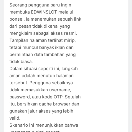
Seorang pengguna baru ingin
membuka EDWINSLOT melalui
ponsel. Ia menemukan sebuah link
dari pesan tidak dikenal yang
mengklaim sebagai akses resmi.
Tampilan halaman terlihat mirip,
tetapi muncul banyak iklan dan
permintaan data tambahan yang
tidak biasa.
Dalam situasi seperti ini, langkah
aman adalah menutup halaman
tersebut. Pengguna sebaiknya
tidak memasukkan username,
password, atau kode OTP. Setelah
itu, bersihkan cache browser dan
gunakan jalur akses yang lebih
valid.
Skenario ini menunjukkan bahwa