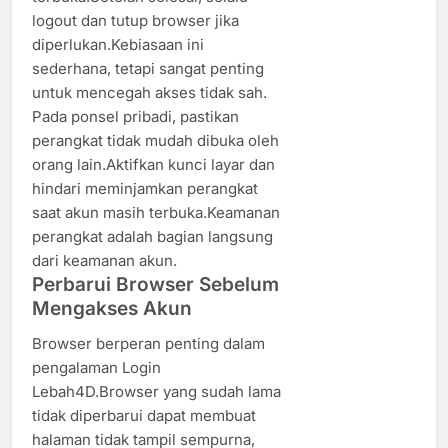
logout dan tutup browser jika
diperlukan.Kebiasaan ini
sederhana, tetapi sangat penting
untuk mencegah akses tidak sah.
Pada ponsel pribadi, pastikan
perangkat tidak mudah dibuka oleh
orang lain.Aktifkan kunci layar dan
hindari meminjamkan perangkat
saat akun masih terbuka.Keamanan
perangkat adalah bagian langsung
dari keamanan akun.
Perbarui Browser Sebelum
Mengakses Akun
Browser berperan penting dalam
pengalaman Login
Lebah4D.Browser yang sudah lama
tidak diperbarui dapat membuat
halaman tidak tampil sempurna,