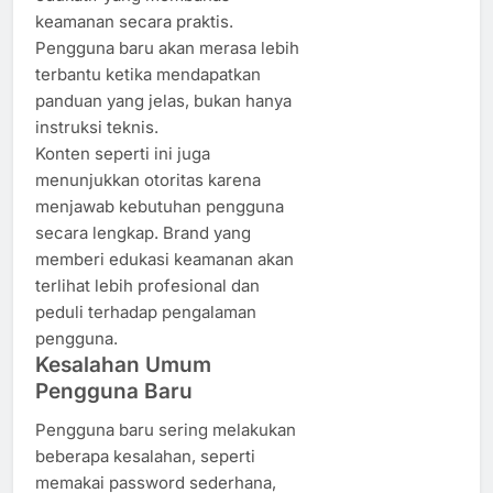
keamanan secara praktis.
Pengguna baru akan merasa lebih
terbantu ketika mendapatkan
panduan yang jelas, bukan hanya
instruksi teknis.
Konten seperti ini juga
menunjukkan otoritas karena
menjawab kebutuhan pengguna
secara lengkap. Brand yang
memberi edukasi keamanan akan
terlihat lebih profesional dan
peduli terhadap pengalaman
pengguna.
Kesalahan Umum
Pengguna Baru
Pengguna baru sering melakukan
beberapa kesalahan, seperti
memakai password sederhana,