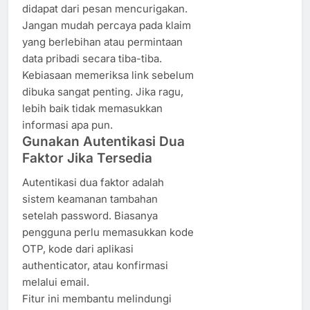
didapat dari pesan mencurigakan.
Jangan mudah percaya pada klaim
yang berlebihan atau permintaan
data pribadi secara tiba-tiba.
Kebiasaan memeriksa link sebelum
dibuka sangat penting. Jika ragu,
lebih baik tidak memasukkan
informasi apa pun.
Gunakan Autentikasi Dua
Faktor Jika Tersedia
Autentikasi dua faktor adalah
sistem keamanan tambahan
setelah password. Biasanya
pengguna perlu memasukkan kode
OTP, kode dari aplikasi
authenticator, atau konfirmasi
melalui email.
Fitur ini membantu melindungi