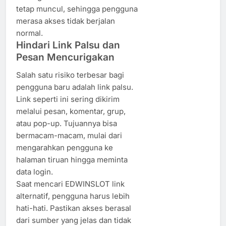
tetap muncul, sehingga pengguna
merasa akses tidak berjalan
normal.
Hindari Link Palsu dan
Pesan Mencurigakan
Salah satu risiko terbesar bagi
pengguna baru adalah link palsu.
Link seperti ini sering dikirim
melalui pesan, komentar, grup,
atau pop-up. Tujuannya bisa
bermacam-macam, mulai dari
mengarahkan pengguna ke
halaman tiruan hingga meminta
data login.
Saat mencari EDWINSLOT link
alternatif, pengguna harus lebih
hati-hati. Pastikan akses berasal
dari sumber yang jelas dan tidak