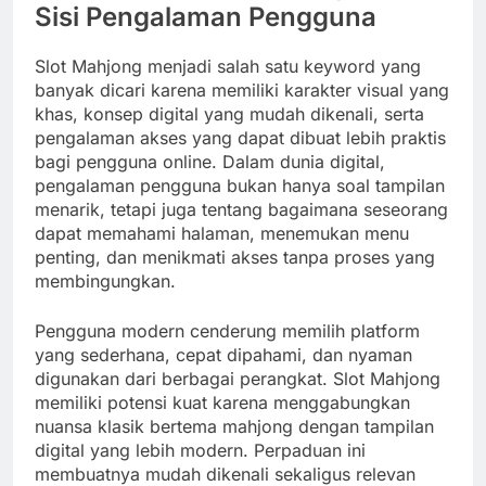
Sisi Pengalaman Pengguna
Slot Mahjong menjadi salah satu keyword yang
banyak dicari karena memiliki karakter visual yang
khas, konsep digital yang mudah dikenali, serta
pengalaman akses yang dapat dibuat lebih praktis
bagi pengguna online. Dalam dunia digital,
pengalaman pengguna bukan hanya soal tampilan
menarik, tetapi juga tentang bagaimana seseorang
dapat memahami halaman, menemukan menu
penting, dan menikmati akses tanpa proses yang
membingungkan.
Pengguna modern cenderung memilih platform
yang sederhana, cepat dipahami, dan nyaman
digunakan dari berbagai perangkat. Slot Mahjong
memiliki potensi kuat karena menggabungkan
nuansa klasik bertema mahjong dengan tampilan
digital yang lebih modern. Perpaduan ini
membuatnya mudah dikenali sekaligus relevan