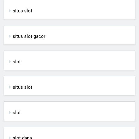
situs slot
situs slot gacor
slot
situs slot
slot
slot dana