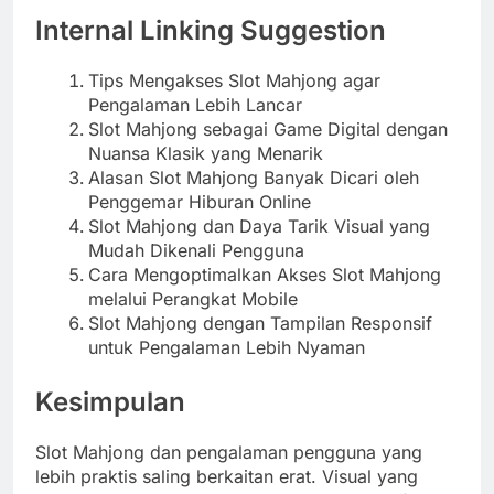
Internal Linking Suggestion
Tips Mengakses Slot Mahjong agar
Pengalaman Lebih Lancar
Slot Mahjong sebagai Game Digital dengan
Nuansa Klasik yang Menarik
Alasan Slot Mahjong Banyak Dicari oleh
Penggemar Hiburan Online
Slot Mahjong dan Daya Tarik Visual yang
Mudah Dikenali Pengguna
Cara Mengoptimalkan Akses Slot Mahjong
melalui Perangkat Mobile
Slot Mahjong dengan Tampilan Responsif
untuk Pengalaman Lebih Nyaman
Kesimpulan
Slot Mahjong dan pengalaman pengguna yang
lebih praktis saling berkaitan erat. Visual yang