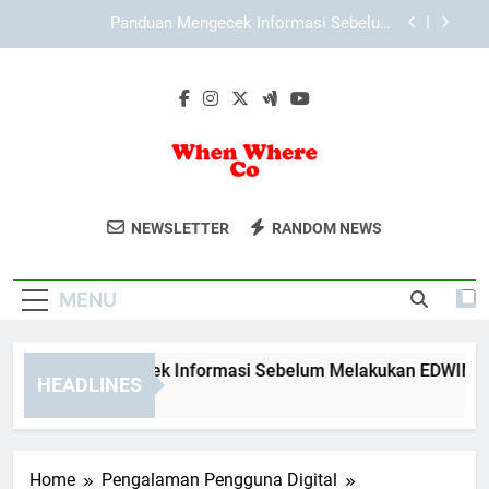
Skip
Terarah
Panduan Mengecek Kembali Informasi Sebelum
to
Login KAYA787
content
KAYA787 Login dengan Sistem Akses yang
Fleksibel untuk Beragam Perangkat
Panduan Mengecek Informasi Sebelum
Melakukan EDWINSLOT Login
Panduan Mengecek Informasi Sebelum
Melakukan LEBAH4D Login secara Aman dan
When Where Co
Terarah
Temukan Event, Kegiatan, Dan Tempat
Panduan Mengecek Kembali Informasi Sebelum
NEWSLETTER
RANDOM NEWS
Login KAYA787
Menarik Di Sekitar Anda Dengan When
KAYA787 Login dengan Sistem Akses yang
Where Co. Panduan Aktivitas Seru Di
Fleksibel untuk Beragam Perangkat
MENU
Mana Saja!
nduan Mengecek Informasi Sebelum Melakukan EDWINSLOT 
HEADLINES
Weeks Ago
Home
Pengalaman Pengguna Digital