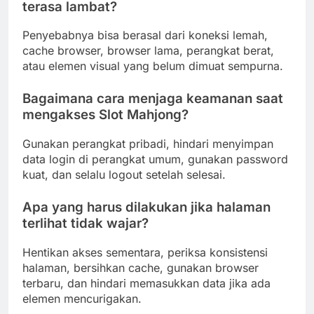
terasa lambat?
Penyebabnya bisa berasal dari koneksi lemah,
cache browser, browser lama, perangkat berat,
atau elemen visual yang belum dimuat sempurna.
Bagaimana cara menjaga keamanan saat
mengakses Slot Mahjong?
Gunakan perangkat pribadi, hindari menyimpan
data login di perangkat umum, gunakan password
kuat, dan selalu logout setelah selesai.
Apa yang harus dilakukan jika halaman
terlihat tidak wajar?
Hentikan akses sementara, periksa konsistensi
halaman, bersihkan cache, gunakan browser
terbaru, dan hindari memasukkan data jika ada
elemen mencurigakan.