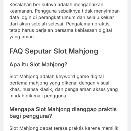
Kesalahan berikutnya adalah mengabaikan
keamanan. Pengguna sebaiknya tidak menyimpan
data login di perangkat umum dan selalu keluar
dari akun setelah selesai. Pengalaman praktis
tetap harus berjalan bersama kebiasaan digital
yang aman.
FAQ Seputar Slot Mahjong
Apa itu Slot Mahjong?
Slot Mahjong adalah keyword game digital
bertema mahjong yang dikenal dengan visual
khas, nuansa klasik, dan pengalaman akses yang
mudah dikenali pengguna.
Mengapa Slot Mahjong dianggap praktis
bagi pengguna?
Slot Mahjong dapat terasa praktis karena memiliki