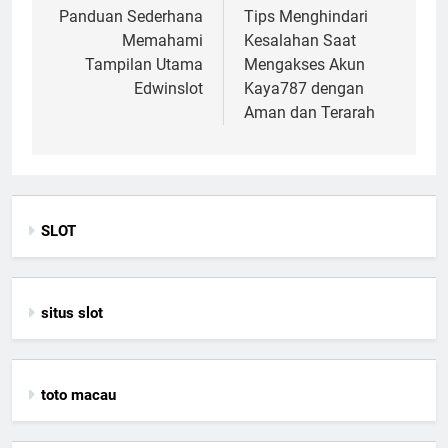
navigation
Panduan Sederhana
Tips Menghindari
Memahami
Kesalahan Saat
Tampilan Utama
Mengakses Akun
Edwinslot
Kaya787 dengan
Aman dan Terarah
SLOT
situs slot
toto macau