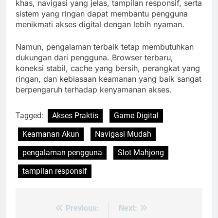
khas, navigasi yang jelas, tampilan responsif, serta
sistem yang ringan dapat membantu pengguna
menikmati akses digital dengan lebih nyaman.
Namun, pengalaman terbaik tetap membutuhkan
dukungan dari pengguna. Browser terbaru,
koneksi stabil, cache yang bersih, perangkat yang
ringan, dan kebiasaan keamanan yang baik sangat
berpengaruh terhadap kenyamanan akses.
Tagged:
Akses Praktis
Game Digital
Keamanan Akun
Navigasi Mudah
pengalaman pengguna
Slot Mahjong
tampilan responsif
Previous:
Next:
Post