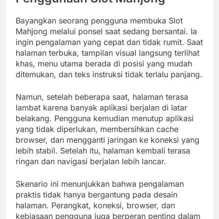
Bayangkan seorang pengguna membuka Slot
Mahjong melalui ponsel saat sedang bersantai. Ia
ingin pengalaman yang cepat dan tidak rumit. Saat
halaman terbuka, tampilan visual langsung terlihat
khas, menu utama berada di posisi yang mudah
ditemukan, dan teks instruksi tidak terlalu panjang.
Namun, setelah beberapa saat, halaman terasa
lambat karena banyak aplikasi berjalan di latar
belakang. Pengguna kemudian menutup aplikasi
yang tidak diperlukan, membersihkan cache
browser, dan mengganti jaringan ke koneksi yang
lebih stabil. Setelah itu, halaman kembali terasa
ringan dan navigasi berjalan lebih lancar.
Skenario ini menunjukkan bahwa pengalaman
praktis tidak hanya bergantung pada desain
halaman. Perangkat, koneksi, browser, dan
kebiasaan pengguna juga berperan penting dalam