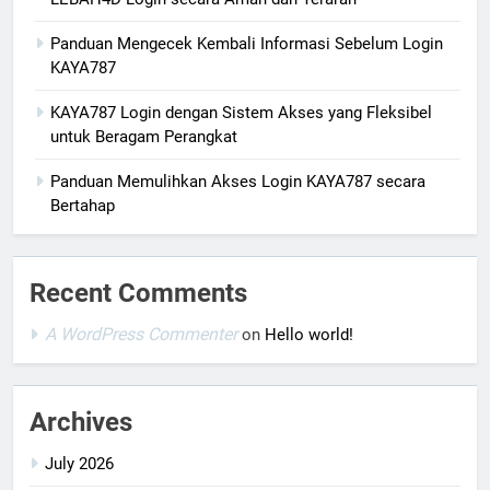
Panduan Mengecek Kembali Informasi Sebelum Login
KAYA787
KAYA787 Login dengan Sistem Akses yang Fleksibel
untuk Beragam Perangkat
Panduan Memulihkan Akses Login KAYA787 secara
Bertahap
Recent Comments
A WordPress Commenter
on
Hello world!
Archives
July 2026