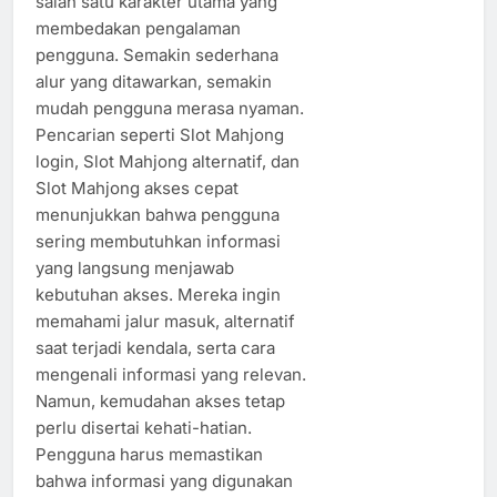
salah satu karakter utama yang
membedakan pengalaman
pengguna. Semakin sederhana
alur yang ditawarkan, semakin
mudah pengguna merasa nyaman.
Pencarian seperti Slot Mahjong
login, Slot Mahjong alternatif, dan
Slot Mahjong akses cepat
menunjukkan bahwa pengguna
sering membutuhkan informasi
yang langsung menjawab
kebutuhan akses. Mereka ingin
memahami jalur masuk, alternatif
saat terjadi kendala, serta cara
mengenali informasi yang relevan.
Namun, kemudahan akses tetap
perlu disertai kehati-hatian.
Pengguna harus memastikan
bahwa informasi yang digunakan