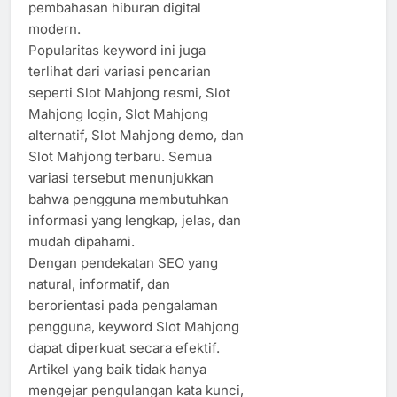
pembahasan hiburan digital
modern.
Popularitas keyword ini juga
terlihat dari variasi pencarian
seperti Slot Mahjong resmi, Slot
Mahjong login, Slot Mahjong
alternatif, Slot Mahjong demo, dan
Slot Mahjong terbaru. Semua
variasi tersebut menunjukkan
bahwa pengguna membutuhkan
informasi yang lengkap, jelas, dan
mudah dipahami.
Dengan pendekatan SEO yang
natural, informatif, dan
berorientasi pada pengalaman
pengguna, keyword Slot Mahjong
dapat diperkuat secara efektif.
Artikel yang baik tidak hanya
mengejar pengulangan kata kunci,