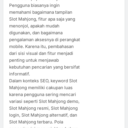
Pengguna biasanya ingin
memahami bagaimana tampilan
Slot Mahjong, fitur apa saja yang
menonjol, apakah mudah
digunakan, dan bagaimana
pengalaman aksesnya di perangkat
mobile. Karena itu, pembahasan
dari sisi visual dan fitur menjadi
penting untuk menjawab
kebutuhan pencarian yang bersifat
informatif.
Dalam konteks SEO, keyword Slot
Mahjong memiliki cakupan luas
karena pengguna sering mencari
variasi seperti Slot Mahjong demo,
Slot Mahjong resmi, Slot Mahjong
login, Slot Mahjong alternatif, dan
Slot Mahjong terbaru. Pola