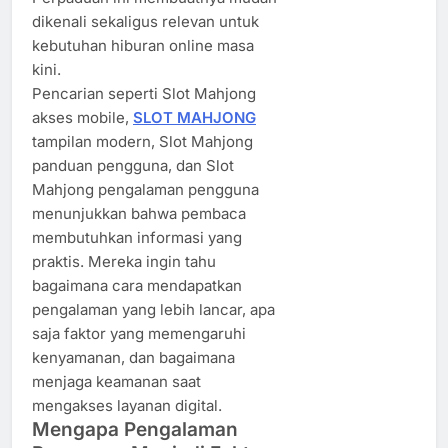
dikenali sekaligus relevan untuk
kebutuhan hiburan online masa
kini.
Pencarian seperti Slot Mahjong
akses mobile,
SLOT MAHJONG
tampilan modern, Slot Mahjong
panduan pengguna, dan Slot
Mahjong pengalaman pengguna
menunjukkan bahwa pembaca
membutuhkan informasi yang
praktis. Mereka ingin tahu
bagaimana cara mendapatkan
pengalaman yang lebih lancar, apa
saja faktor yang memengaruhi
kenyamanan, dan bagaimana
menjaga keamanan saat
mengakses layanan digital.
Mengapa Pengalaman