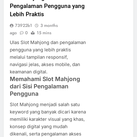
Pengalaman Pengguna yang
Lebih Praktis
73922b1
3 months
ago
0
15 mins
Ulas Slot Mahjong dan pengalaman
pengguna yang lebih praktis
melalui tampilan responsif,
navigasi jelas, akses mobile, dan
keamanan digital.
Memahami Slot Mahjong
dari Sisi Pengalaman
Pengguna
Slot Mahjong menjadi salah satu
keyword yang banyak dicari karena
memiliki karakter visual yang khas,
konsep digital yang mudah
dikenali, serta pengalaman akses