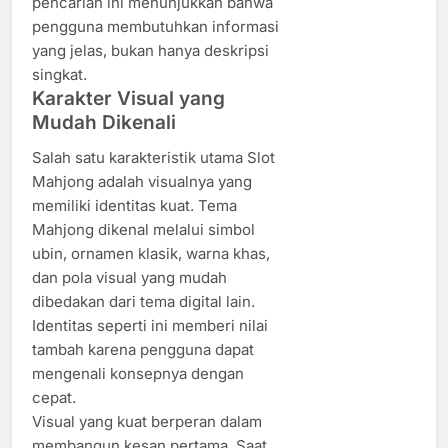
pencarian ini menunjukkan bahwa
pengguna membutuhkan informasi
yang jelas, bukan hanya deskripsi
singkat.
Karakter Visual yang
Mudah Dikenali
Salah satu karakteristik utama Slot
Mahjong adalah visualnya yang
memiliki identitas kuat. Tema
Mahjong dikenal melalui simbol
ubin, ornamen klasik, warna khas,
dan pola visual yang mudah
dibedakan dari tema digital lain.
Identitas seperti ini memberi nilai
tambah karena pengguna dapat
mengenali konsepnya dengan
cepat.
Visual yang kuat berperan dalam
membangun kesan pertama. Saat