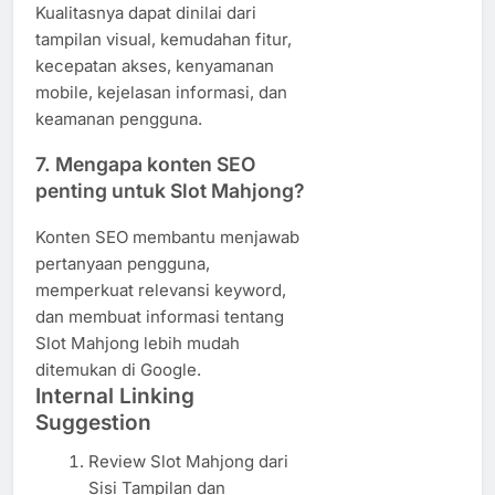
Kualitasnya dapat dinilai dari
tampilan visual, kemudahan fitur,
kecepatan akses, kenyamanan
mobile, kejelasan informasi, dan
keamanan pengguna.
7. Mengapa konten SEO
penting untuk Slot Mahjong?
Konten SEO membantu menjawab
pertanyaan pengguna,
memperkuat relevansi keyword,
dan membuat informasi tentang
Slot Mahjong lebih mudah
ditemukan di Google.
Internal Linking
Suggestion
Review Slot Mahjong dari
Sisi Tampilan dan