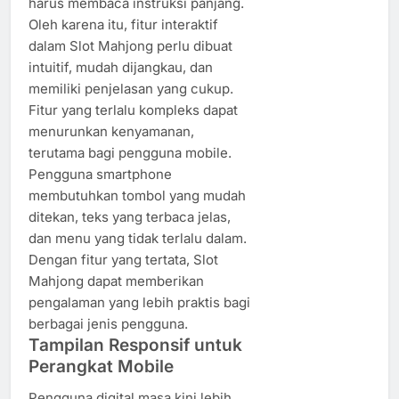
harus membaca instruksi panjang.
Oleh karena itu, fitur interaktif
dalam Slot Mahjong perlu dibuat
intuitif, mudah dijangkau, dan
memiliki penjelasan yang cukup.
Fitur yang terlalu kompleks dapat
menurunkan kenyamanan,
terutama bagi pengguna mobile.
Pengguna smartphone
membutuhkan tombol yang mudah
ditekan, teks yang terbaca jelas,
dan menu yang tidak terlalu dalam.
Dengan fitur yang tertata, Slot
Mahjong dapat memberikan
pengalaman yang lebih praktis bagi
berbagai jenis pengguna.
Tampilan Responsif untuk
Perangkat Mobile
Pengguna digital masa kini lebih