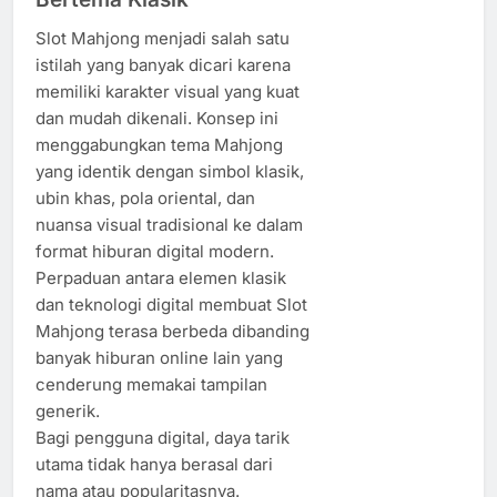
Slot Mahjong menjadi salah satu
istilah yang banyak dicari karena
memiliki karakter visual yang kuat
dan mudah dikenali. Konsep ini
menggabungkan tema Mahjong
yang identik dengan simbol klasik,
ubin khas, pola oriental, dan
nuansa visual tradisional ke dalam
format hiburan digital modern.
Perpaduan antara elemen klasik
dan teknologi digital membuat Slot
Mahjong terasa berbeda dibanding
banyak hiburan online lain yang
cenderung memakai tampilan
generik.
Bagi pengguna digital, daya tarik
utama tidak hanya berasal dari
nama atau popularitasnya.