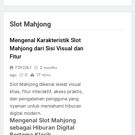
Slot Mahjong
Mengenal Karakteristik Slot
Mahjong dari Sisi Visual dan
Fitur
73922b1
2 months
ago
0
17 mins
Slot Mahjong dikenal lewat visual
khas, fitur interaktif, akses praktis,
dan pengalaman pengguna yang
nyaman untuk memahami hiburan
digital modern.
Mengenal Slot Mahjong
sebagai Hiburan Digital
Bertema Klasik