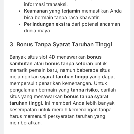
informasi transaksi.
Keamanan yang terjamin
memastikan Anda
bisa bermain tanpa rasa khawatir.
Perlindungan ekstra
dari potensi ancaman
dunia maya.
3.
Bonus Tanpa Syarat Taruhan Tinggi
Banyak situs slot 4D menawarkan
bonus
sambutan
atau
bonus tanpa setoran
untuk
menarik pemain baru, namun beberapa situs
melampirkan
syarat taruhan tinggi
yang dapat
mempersulit penarikan kemenangan. Untuk
pengalaman bermain yang
tanpa risiko
, carilah
situs yang menawarkan
bonus tanpa syarat
taruhan tinggi
. Ini memberi Anda lebih banyak
kesempatan untuk meraih kemenangan tanpa
harus memenuhi persyaratan taruhan yang
memberatkan.