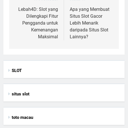
Post
navigation
Lebah4D: Slot yang
Apa yang Membuat
Dilengkapi Fitur
Situs Slot Gacor
Pengganda untuk
Lebih Menarik
Kemenangan
daripada Situs Slot
Maksimal
Lainnya?
SLOT
situs slot
toto macau