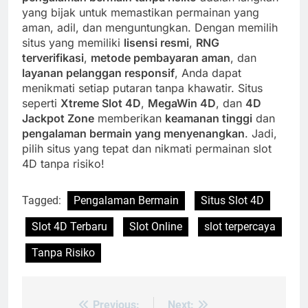
yang bijak untuk memastikan permainan yang
aman, adil, dan menguntungkan. Dengan memilih
situs yang memiliki
lisensi resmi
,
RNG
terverifikasi
,
metode pembayaran aman
, dan
layanan pelanggan responsif
, Anda dapat
menikmati setiap putaran tanpa khawatir. Situs
seperti
Xtreme Slot 4D
,
MegaWin 4D
, dan
4D
Jackpot Zone
memberikan
keamanan tinggi
dan
pengalaman bermain yang menyenangkan
. Jadi,
pilih situs yang tepat dan nikmati permainan slot
4D tanpa risiko!
Tagged:
Pengalaman Bermain
Situs Slot 4D
Slot 4D Terbaru
Slot Online
slot terpercaya
Tanpa Risiko
Previous:
Next: