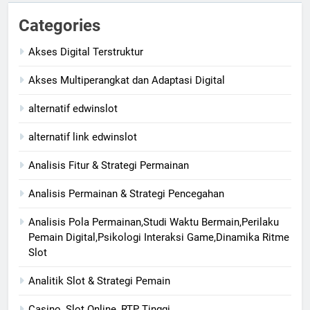
Categories
Akses Digital Terstruktur
Akses Multiperangkat dan Adaptasi Digital
alternatif edwinslot
alternatif link edwinslot
Analisis Fitur & Strategi Permainan
Analisis Permainan & Strategi Pencegahan
Analisis Pola Permainan,Studi Waktu Bermain,Perilaku
Pemain Digital,Psikologi Interaksi Game,Dinamika Ritme
Slot
Analitik Slot & Strategi Pemain
Casino, Slot Online, RTP Tinggi