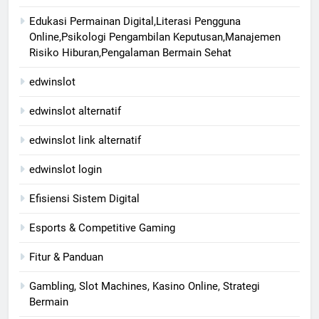
Edukasi Permainan Digital,Literasi Pengguna
Online,Psikologi Pengambilan Keputusan,Manajemen
Risiko Hiburan,Pengalaman Bermain Sehat
edwinslot
edwinslot alternatif
edwinslot link alternatif
edwinslot login
Efisiensi Sistem Digital
Esports & Competitive Gaming
Fitur & Panduan
Gambling, Slot Machines, Kasino Online, Strategi
Bermain