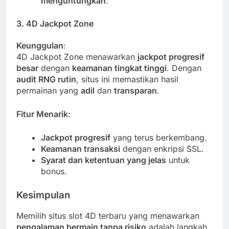
menguntungkan
.
3.
4D Jackpot Zone
Keunggulan
:
4D Jackpot Zone menawarkan
jackpot progresif
besar
dengan
keamanan tingkat tinggi
. Dengan
audit RNG rutin
, situs ini memastikan hasil
permainan yang
adil
dan
transparan
.
Fitur Menarik
:
Jackpot progresif
yang terus berkembang.
Keamanan transaksi
dengan enkripsi SSL.
Syarat dan ketentuan yang jelas
untuk
bonus.
Kesimpulan
Memilih situs slot 4D terbaru yang menawarkan
pengalaman bermain tanpa risiko
adalah langkah