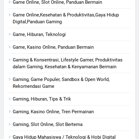
Game Online, Slot Online, Panduan Bermain
Game Online,Kesehatan & Produktivitas,Gaya Hidup
Digital,Panduan Gaming
Game, Hiburan, Teknologi
Game, Kasino Online, Panduan Bermain
Gaming & Konsentrasi, Lifestyle Gamer, Produktivitas
dalam Gaming, Kesehatan & Kenyamanan Bermain
Gaming, Game Populer, Sandbox & Open World,
Rekomendasi Game
Gaming, Hiburan, Tips & Trik
Gaming, Kasino Online, Tren Permainan
Gaming, Slot Online, Slot Bertema
Gaya Hidup Mahasiswa / Teknologi & Hobi Digital