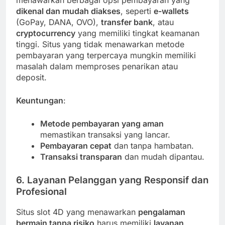
dikenal dan mudah diakses
, seperti
e-wallets
(GoPay, DANA, OVO),
transfer bank
, atau
cryptocurrency
yang memiliki tingkat keamanan
tinggi. Situs yang tidak menawarkan metode
pembayaran yang terpercaya mungkin memiliki
masalah dalam memproses penarikan atau
deposit.
Keuntungan
:
Metode pembayaran yang aman
memastikan transaksi yang lancar.
Pembayaran cepat
dan tanpa hambatan.
Transaksi transparan
dan mudah dipantau.
6.
Layanan Pelanggan yang Responsif dan
Profesional
Situs slot 4D yang menawarkan
pengalaman
bermain tanpa risiko
harus memiliki
layanan