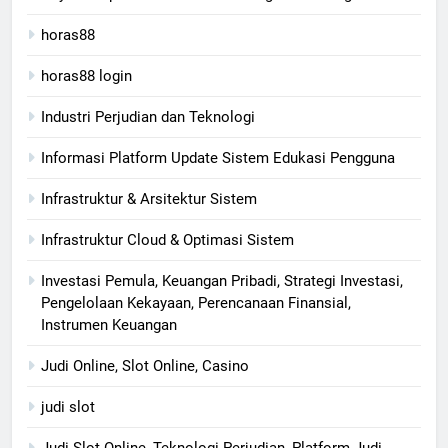
horas88
horas88 login
Industri Perjudian dan Teknologi
Informasi Platform Update Sistem Edukasi Pengguna
Infrastruktur & Arsitektur Sistem
Infrastruktur Cloud & Optimasi Sistem
Investasi Pemula, Keuangan Pribadi, Strategi Investasi,
Pengelolaan Kekayaan, Perencanaan Finansial,
Instrumen Keuangan
Judi Online, Slot Online, Casino
judi slot