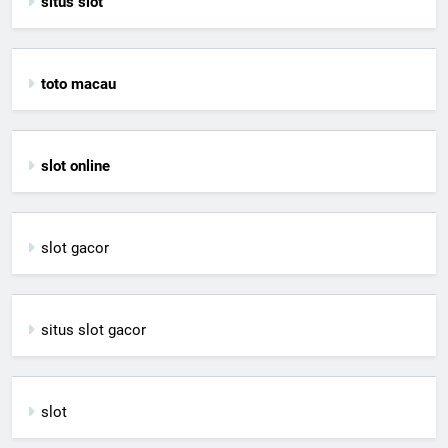
situs slot
toto macau
slot online
slot gacor
situs slot gacor
slot