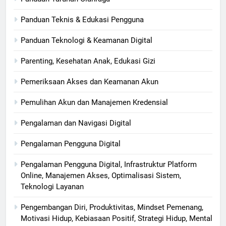
Panduan Teknis & Edukasi Pengguna
Panduan Teknologi & Keamanan Digital
Parenting, Kesehatan Anak, Edukasi Gizi
Pemeriksaan Akses dan Keamanan Akun
Pemulihan Akun dan Manajemen Kredensial
Pengalaman dan Navigasi Digital
Pengalaman Pengguna Digital
Pengalaman Pengguna Digital, Infrastruktur Platform
Online, Manajemen Akses, Optimalisasi Sistem,
Teknologi Layanan
Pengembangan Diri, Produktivitas, Mindset Pemenang,
Motivasi Hidup, Kebiasaan Positif, Strategi Hidup, Mental