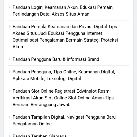
Panduan Login, Keamanan Akun, Edukasi Pemain,
Perlindungan Data, Akses Situs Aman
Panduan Pemula Keamanan dan Privasi Digital Tips
Akses Situs Judi Edukasi Pengguna Internet
Optimalisasi Pengalaman Bermain Strategi Proteksi
Akun
Panduan Pengguna Baru & Informasi Brand
Panduan Pengguna, Tips Online, Keamanan Digital,
Aplikasi Mobile, Teknologi Digital
Panduan Slot Online Registrasi Edwinslot Resmi
Verifikasi Akun Slot Online Slot Online Aman Tips
Bermain Bertanggung Jawab
Panduan Tampilan Digital, Navigasi Pengguna Baru,
Pengalaman Online
Panduan Taruhan Olahraga