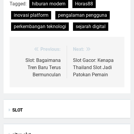
Tagged:
hiburan modern
Horas88
inovasi platform
pengalaman pengguna
perkembangan teknologi
sejarah digital
Previous:
Next:
Post
navigation
Slot: Bagaimana
Slot Gacor: Kenapa
Tren Baru Terus
Thailand Slot Jadi
Bermunculan
Patokan Pemain
SLOT