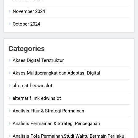
November 2024
October 2024
Categories
Akses Digital Terstruktur
Akses Multiperangkat dan Adaptasi Digital
alternatif edwinslot
alternatif link edwinslot
Analisis Fitur & Strategi Permainan
Analisis Permainan & Strategi Pencegahan
Analisis Pola Permainan,Studi Waktu Bermain,Perilaku