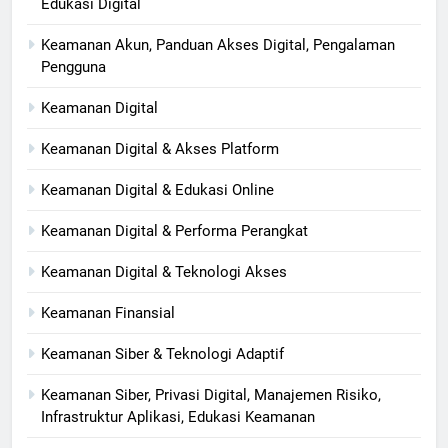
Edukasi Digital
Keamanan Akun, Panduan Akses Digital, Pengalaman
Pengguna
Keamanan Digital
Keamanan Digital & Akses Platform
Keamanan Digital & Edukasi Online
Keamanan Digital & Performa Perangkat
Keamanan Digital & Teknologi Akses
Keamanan Finansial
Keamanan Siber & Teknologi Adaptif
Keamanan Siber, Privasi Digital, Manajemen Risiko,
Infrastruktur Aplikasi, Edukasi Keamanan