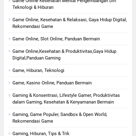
Game Online Kesehatan Mental Pengembangan Diri
Teknologi & Hiburan
Game Online, Kesehatan & Relaksasi, Gaya Hidup Digital,
Rekomendasi Game
Game Online, Slot Online, Panduan Bermain
Game Online,Kesehatan & Produktivitas,Gaya Hidup
Digital,Panduan Gaming
Game, Hiburan, Teknologi
Game, Kasino Online, Panduan Bermain
Gaming & Konsentrasi, Lifestyle Gamer, Produktivitas
dalam Gaming, Kesehatan & Kenyamanan Bermain
Gaming, Game Populer, Sandbox & Open World,
Rekomendasi Game
Gaming, Hiburan, Tips & Trik