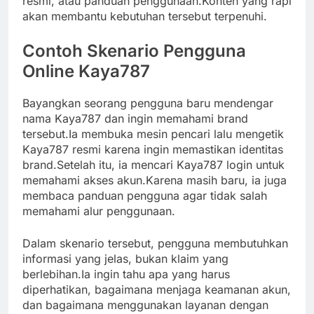
resmi, atau panduan penggunaan.Konten yang rapi
akan membantu kebutuhan tersebut terpenuhi.
Contoh Skenario Pengguna
Online Kaya787
Bayangkan seorang pengguna baru mendengar
nama Kaya787 dan ingin memahami brand
tersebut.Ia membuka mesin pencari lalu mengetik
Kaya787 resmi karena ingin memastikan identitas
brand.Setelah itu, ia mencari Kaya787 login untuk
memahami akses akun.Karena masih baru, ia juga
membaca panduan pengguna agar tidak salah
memahami alur penggunaan.
Dalam skenario tersebut, pengguna membutuhkan
informasi yang jelas, bukan klaim yang
berlebihan.Ia ingin tahu apa yang harus
diperhatikan, bagaimana menjaga keamanan akun,
dan bagaimana menggunakan layanan dengan