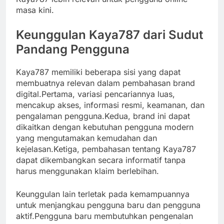
masa kini.
Keunggulan Kaya787 dari Sudut
Pandang Pengguna
Kaya787 memiliki beberapa sisi yang dapat
membuatnya relevan dalam pembahasan brand
digital.Pertama, variasi pencariannya luas,
mencakup akses, informasi resmi, keamanan, dan
pengalaman pengguna.Kedua, brand ini dapat
dikaitkan dengan kebutuhan pengguna modern
yang mengutamakan kemudahan dan
kejelasan.Ketiga, pembahasan tentang Kaya787
dapat dikembangkan secara informatif tanpa
harus menggunakan klaim berlebihan.
Keunggulan lain terletak pada kemampuannya
untuk menjangkau pengguna baru dan pengguna
aktif.Pengguna baru membutuhkan pengenalan