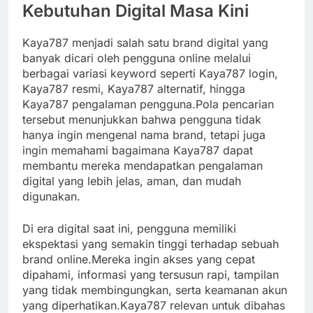
Kebutuhan Digital Masa Kini
Kaya787 menjadi salah satu brand digital yang
banyak dicari oleh pengguna online melalui
berbagai variasi keyword seperti Kaya787 login,
Kaya787 resmi, Kaya787 alternatif, hingga
Kaya787 pengalaman pengguna.Pola pencarian
tersebut menunjukkan bahwa pengguna tidak
hanya ingin mengenal nama brand, tetapi juga
ingin memahami bagaimana Kaya787 dapat
membantu mereka mendapatkan pengalaman
digital yang lebih jelas, aman, dan mudah
digunakan.
Di era digital saat ini, pengguna memiliki
ekspektasi yang semakin tinggi terhadap sebuah
brand online.Mereka ingin akses yang cepat
dipahami, informasi yang tersusun rapi, tampilan
yang tidak membingungkan, serta keamanan akun
yang diperhatikan.Kaya787 relevan untuk dibahas