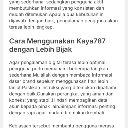
yang sederhana, sedangkan pengguna aktif
membutuhkan informasi yang konsisten dan
mudah ditemukan.Apabila dua kebutuhan ini
dijawab dengan baik, pengalaman pengguna akan
terasa lebih lengkap.
Cara Menggunakan Kaya787
dengan Lebih Bijak
Agar pengalaman digital terasa lebih optimal,
pengguna perlu memahami beberapa langkah
sederhana.Mulailah dengan membaca informasi
dasar brand sebelum menggunakan fitur lebih
lanjut.Pastikan instruksi yang ditemukan dipahami
dengan baik.Gunakan perangkat yang aman dan
koneksi yang stabil.Hindari membagikan data
akun kepada pihak lain.Simpan informasi penting
dengan rapi agar mudah ditemukan kembali.
Kebiasaan tersebut membantu pengguna merasa