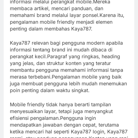
informasi melalui perangkat mobile.Mereka
membaca artikel, mencari panduan, dan
memahami brand melalui layar ponsel.Karena itu,
pengalaman mobile friendly menjadi elemen
penting dalam membahas Kaya787.
Kaya787 relevan bagi pengguna modern apabila
informasi tentang brand ini mudah dibaca di
perangkat kecil.Paragraf yang ringkas, heading
yang jelas, dan struktur konten yang teratur
membantu pengguna memahami informasi tanpa
merasa terbebani.Pengalaman mobile yang baik
juga membuat pengguna lebih mudah menemukan
poin penting dalam waktu singkat.
Mobile friendly tidak hanya berarti tampilan
menyesuaikan layar, tetapi juga menyangkut
efisiensi pengalaman.Pengguna ingin
mendapatkan jawaban dengan cepat, terutama
ketika mencari hal seperti Kaya787 login, Kaya787