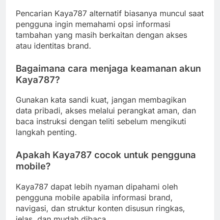
Pencarian Kaya787 alternatif biasanya muncul saat
pengguna ingin memahami opsi informasi
tambahan yang masih berkaitan dengan akses
atau identitas brand.
Bagaimana cara menjaga keamanan akun
Kaya787?
Gunakan kata sandi kuat, jangan membagikan
data pribadi, akses melalui perangkat aman, dan
baca instruksi dengan teliti sebelum mengikuti
langkah penting.
Apakah Kaya787 cocok untuk pengguna
mobile?
Kaya787 dapat lebih nyaman dipahami oleh
pengguna mobile apabila informasi brand,
navigasi, dan struktur konten disusun ringkas,
jelas, dan mudah dibaca.