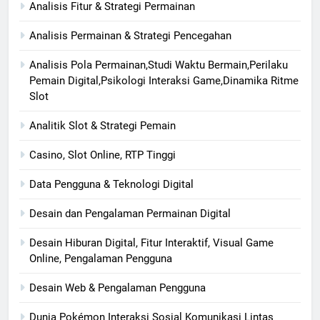
Analisis Fitur & Strategi Permainan
Analisis Permainan & Strategi Pencegahan
Analisis Pola Permainan,Studi Waktu Bermain,Perilaku
Pemain Digital,Psikologi Interaksi Game,Dinamika Ritme
Slot
Analitik Slot & Strategi Pemain
Casino, Slot Online, RTP Tinggi
Data Pengguna & Teknologi Digital
Desain dan Pengalaman Permainan Digital
Desain Hiburan Digital, Fitur Interaktif, Visual Game
Online, Pengalaman Pengguna
Desain Web & Pengalaman Pengguna
Dunia Pokémon Interaksi Sosial Komunikasi Lintas