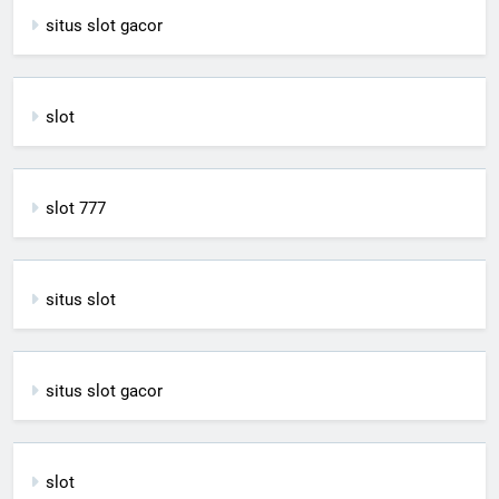
situs slot gacor
slot
slot 777
situs slot
situs slot gacor
slot