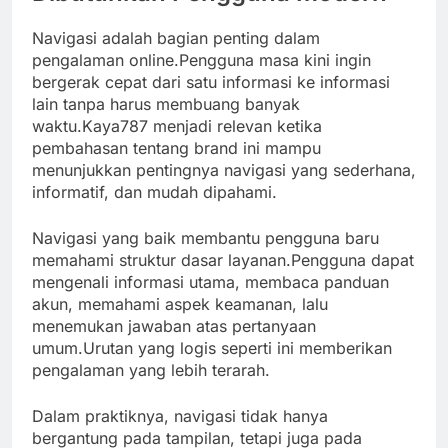
Navigasi adalah bagian penting dalam
pengalaman online.Pengguna masa kini ingin
bergerak cepat dari satu informasi ke informasi
lain tanpa harus membuang banyak
waktu.Kaya787 menjadi relevan ketika
pembahasan tentang brand ini mampu
menunjukkan pentingnya navigasi yang sederhana,
informatif, dan mudah dipahami.
Navigasi yang baik membantu pengguna baru
memahami struktur dasar layanan.Pengguna dapat
mengenali informasi utama, membaca panduan
akun, memahami aspek keamanan, lalu
menemukan jawaban atas pertanyaan
umum.Urutan yang logis seperti ini memberikan
pengalaman yang lebih terarah.
Dalam praktiknya, navigasi tidak hanya
bergantung pada tampilan, tetapi juga pada