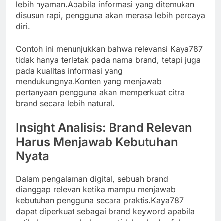
lebih nyaman.Apabila informasi yang ditemukan
disusun rapi, pengguna akan merasa lebih percaya
diri.
Contoh ini menunjukkan bahwa relevansi Kaya787
tidak hanya terletak pada nama brand, tetapi juga
pada kualitas informasi yang
mendukungnya.Konten yang menjawab
pertanyaan pengguna akan memperkuat citra
brand secara lebih natural.
Insight Analisis: Brand Relevan
Harus Menjawab Kebutuhan
Nyata
Dalam pengalaman digital, sebuah brand
dianggap relevan ketika mampu menjawab
kebutuhan pengguna secara praktis.Kaya787
dapat diperkuat sebagai brand keyword apabila