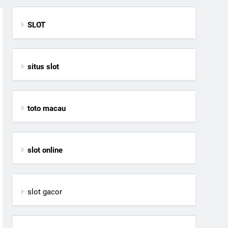
SLOT
situs slot
toto macau
slot online
slot gacor