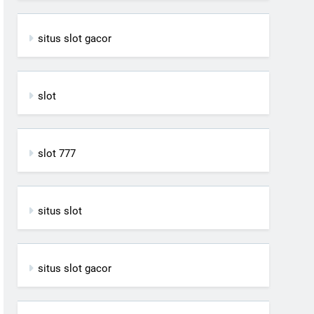
situs slot gacor
slot
slot 777
situs slot
situs slot gacor