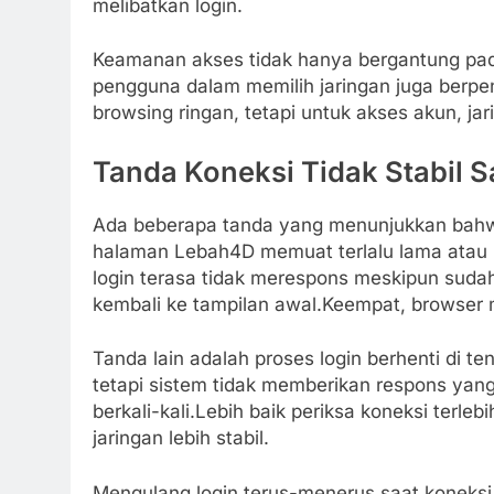
melibatkan login.
Keamanan akses tidak hanya bergantung pad
pengguna dalam memilih jaringan juga berpen
browsing ringan, tetapi untuk akses akun, jar
Tanda Koneksi Tidak Stabil
Ada beberapa tanda yang menunjukkan bahwa 
halaman Lebah4D memuat terlalu lama atau
login terasa tidak merespons meskipun sudah 
kembali ke tampilan awal.Keempat, browser
Tanda lain adalah proses login berhenti di
tetapi sistem tidak memberikan respons yang
berkali-kali.Lebih baik periksa koneksi terleb
jaringan lebih stabil.
Mengulang login terus-menerus saat koneks