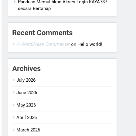
Panduan Memulihkan Akses Login KAYA787
secara Bertahap
Recent Comments
A WordPress Commenter
on
Hello world!
Archives
July 2026
June 2026
May 2026
April 2026
March 2026