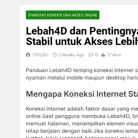
STABILITAS KONEKSI DAN AKSES ONLINE
Lebah4D dan Pentingnya
Stabil untuk Akses Leb
0
73922b1
2 Months Ago
17 Mins
Panduan Lebah4D tentang koneksi internet st
nyaman melalui mobile maupun desktop haria
Mengapa Koneksi Internet St
Koneksi internet adalah faktor dasar yang m
online.Saat pengguna membuka Lebah4D, bro
memuat halaman, menampilkan elemen visual
tetap berjalan dengan baik.Jika koneksi lema