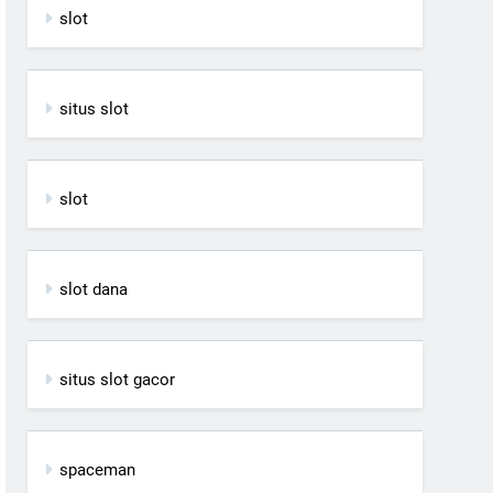
slot
situs slot
slot
slot dana
situs slot gacor
spaceman