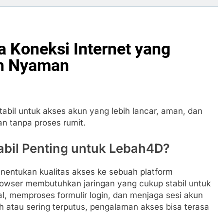
 Koneksi Internet yang
ih Nyaman
abil untuk akses akun yang lebih lancar, aman, dan
n tanpa proses rumit.
abil Penting untuk Lebah4D?
enentukan kualitas akses ke sebuah platform
wser membutuhkan jaringan yang cukup stabil untuk
, memproses formulir login, dan menjaga sesi akun
h atau sering terputus, pengalaman akses bisa terasa