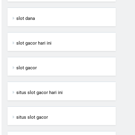
slot dana
slot gacor hari ini
slot gacor
situs slot gacor hari ini
situs slot gacor