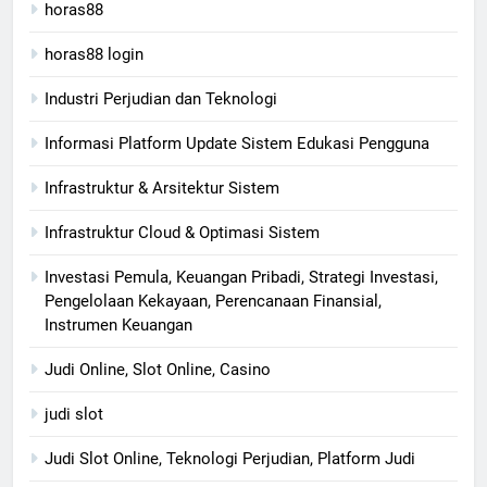
horas88
horas88 login
Industri Perjudian dan Teknologi
Informasi Platform Update Sistem Edukasi Pengguna
Infrastruktur & Arsitektur Sistem
Infrastruktur Cloud & Optimasi Sistem
Investasi Pemula, Keuangan Pribadi, Strategi Investasi,
Pengelolaan Kekayaan, Perencanaan Finansial,
Instrumen Keuangan
Judi Online, Slot Online, Casino
judi slot
Judi Slot Online, Teknologi Perjudian, Platform Judi