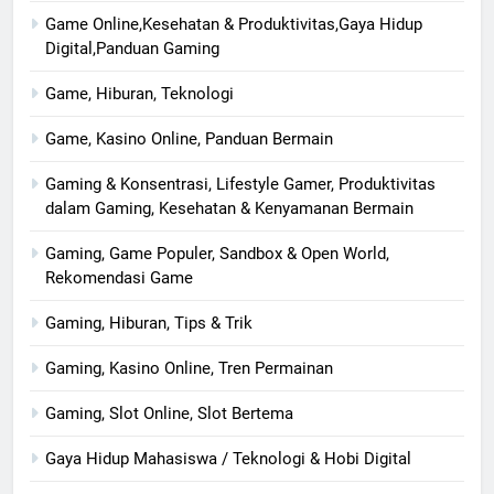
Game Online,Kesehatan & Produktivitas,Gaya Hidup
Digital,Panduan Gaming
Game, Hiburan, Teknologi
Game, Kasino Online, Panduan Bermain
Gaming & Konsentrasi, Lifestyle Gamer, Produktivitas
dalam Gaming, Kesehatan & Kenyamanan Bermain
Gaming, Game Populer, Sandbox & Open World,
Rekomendasi Game
Gaming, Hiburan, Tips & Trik
Gaming, Kasino Online, Tren Permainan
Gaming, Slot Online, Slot Bertema
Gaya Hidup Mahasiswa / Teknologi & Hobi Digital