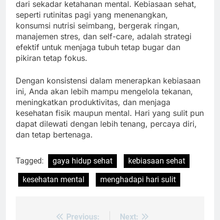
dari sekadar ketahanan mental. Kebiasaan sehat,
seperti rutinitas pagi yang menenangkan,
konsumsi nutrisi seimbang, bergerak ringan,
manajemen stres, dan self-care, adalah strategi
efektif untuk menjaga tubuh tetap bugar dan
pikiran tetap fokus.
Dengan konsistensi dalam menerapkan kebiasaan
ini, Anda akan lebih mampu mengelola tekanan,
meningkatkan produktivitas, dan menjaga
kesehatan fisik maupun mental. Hari yang sulit pun
dapat dilewati dengan lebih tenang, percaya diri,
dan tetap bertenaga.
Tagged:
gaya hidup sehat
kebiasaan sehat
kesehatan mental
menghadapi hari sulit
Previous:
Next:
Post