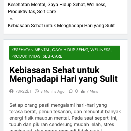
Kesehatan Mental, Gaya Hidup Sehat, Wellness,
Produktivitas, Self-Care
Kebiasaan Sehat untuk Menghadapi Hari yang Sulit
KESEHATAN MENTAL, GAYA HIDUP SEHAT, WELLNESS,
PRODUKTIVITAS, SELF-CARE
Kebiasaan Sehat untuk
Menghadapi Hari yang Sulit
0
73922b1
8 Months Ago
7 Mins
Setiap orang pasti mengalami hari-hari yang
terasa berat, penuh tekanan, dan menuntut banyak
energi fisik maupun mental. Pada saat seperti ini,
tubuh dan pikiran cenderung mudah lelah, stres
meningkat, dan mood menjadi tidak stabil.