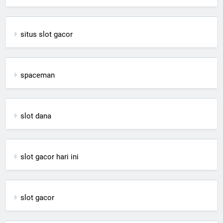
situs slot gacor
spaceman
slot dana
slot gacor hari ini
slot gacor