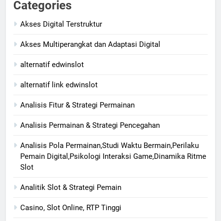
Categories
Akses Digital Terstruktur
Akses Multiperangkat dan Adaptasi Digital
alternatif edwinslot
alternatif link edwinslot
Analisis Fitur & Strategi Permainan
Analisis Permainan & Strategi Pencegahan
Analisis Pola Permainan,Studi Waktu Bermain,Perilaku
Pemain Digital,Psikologi Interaksi Game,Dinamika Ritme
Slot
Analitik Slot & Strategi Pemain
Casino, Slot Online, RTP Tinggi