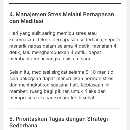
4. Manajemen Stres Melalui Pernapasan
dan Meditasi
Hari yang sulit sering memicu stres atau
kecemasan. Teknik pernapasan sederhana, seperti
menarik napas dalam selama 4 detik, menahan 4
detik, lalu menghembuskan 4 detik, dapat
membantu menenangkan sistem saraf.
Selain itu, meditasi singkat selama 5–10 menit di
sela pekerjaan dapat menurunkan hormon stres
dan meningkatkan suasana hati. Kebiasaan ini
memberi ruang bagi pikiran untuk rileks dan
memproses tekanan secara lebih sehat.
5. Prioritaskan Tugas dengan Strategi
Sederhana