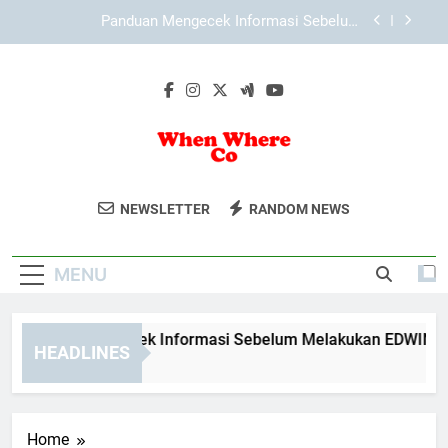
Skip
Terarah
Panduan Mengecek Kembali Informasi Sebelum
to
Login KAYA787
content
KAYA787 Login dengan Sistem Akses yang
Fleksibel untuk Beragam Perangkat
Panduan Mengecek Informasi Sebelum
Melakukan EDWINSLOT Login
Panduan Mengecek Informasi Sebelum
Melakukan LEBAH4D Login secara Aman dan
When Where Co
Terarah
Temukan Event, Kegiatan, Dan Tempat
Panduan Mengecek Kembali Informasi Sebelum
NEWSLETTER
RANDOM NEWS
Login KAYA787
Menarik Di Sekitar Anda Dengan When
KAYA787 Login dengan Sistem Akses yang
Where Co. Panduan Aktivitas Seru Di
Fleksibel untuk Beragam Perangkat
MENU
Mana Saja!
anduan Mengecek Informasi Sebelum Melakukan EDWINSLOT 
HEADLINES
Weeks Ago
Home