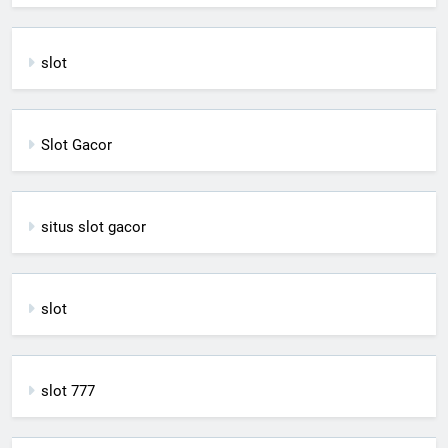
slot
Slot Gacor
situs slot gacor
slot
slot 777