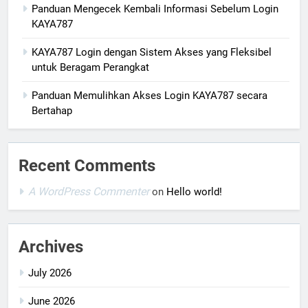
Panduan Mengecek Kembali Informasi Sebelum Login
KAYA787
KAYA787 Login dengan Sistem Akses yang Fleksibel
untuk Beragam Perangkat
Panduan Memulihkan Akses Login KAYA787 secara
Bertahap
Recent Comments
A WordPress Commenter
on
Hello world!
Archives
July 2026
June 2026