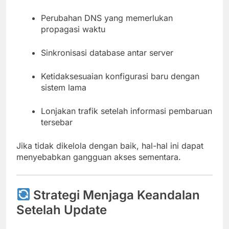
Perubahan DNS yang memerlukan
propagasi waktu
Sinkronisasi database antar server
Ketidaksesuaian konfigurasi baru dengan
sistem lama
Lonjakan trafik setelah informasi pembaruan
tersebar
Jika tidak dikelola dengan baik, hal-hal ini dapat
menyebabkan gangguan akses sementara.
Strategi Menjaga Keandalan
Setelah Update