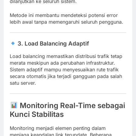
dilanjutkan ke seluruh sistem.
Metode ini membantu mendeteksi potensi error
lebih awal tanpa memengaruhi seluruh pengguna.
3. Load Balancing Adaptif
Load balancing memastikan distribusi trafik tetap
merata meskipun ada perubahan infrastruktur.
Sistem adaptif mampu menyesuaikan rute trafik
secara otomatis jika terjadi gangguan pada salah
satu server.
Monitoring Real-Time sebagai
Kunci Stabilitas
Monitoring menjadi elemen penting dalam
menjaga keandalan link terupdate. Beberapa