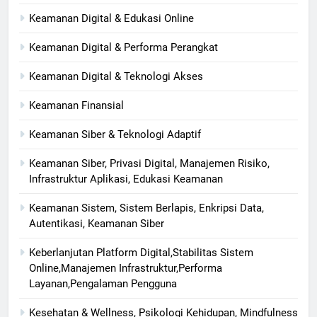
Keamanan Digital & Edukasi Online
Keamanan Digital & Performa Perangkat
Keamanan Digital & Teknologi Akses
Keamanan Finansial
Keamanan Siber & Teknologi Adaptif
Keamanan Siber, Privasi Digital, Manajemen Risiko,
Infrastruktur Aplikasi, Edukasi Keamanan
Keamanan Sistem, Sistem Berlapis, Enkripsi Data,
Autentikasi, Keamanan Siber
Keberlanjutan Platform Digital,Stabilitas Sistem
Online,Manajemen Infrastruktur,Performa
Layanan,Pengalaman Pengguna
Kesehatan & Wellness, Psikologi Kehidupan, Mindfulness