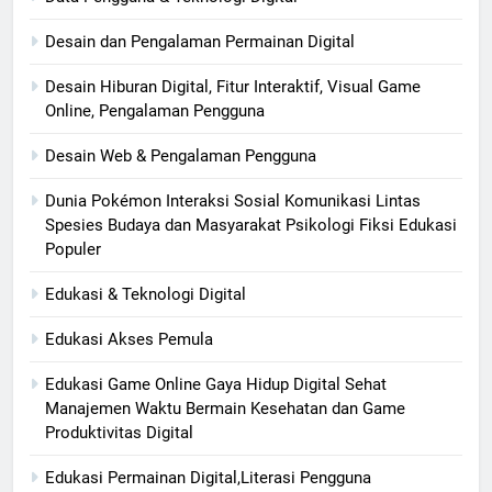
Desain dan Pengalaman Permainan Digital
Desain Hiburan Digital, Fitur Interaktif, Visual Game
Online, Pengalaman Pengguna
Desain Web & Pengalaman Pengguna
Dunia Pokémon Interaksi Sosial Komunikasi Lintas
Spesies Budaya dan Masyarakat Psikologi Fiksi Edukasi
Populer
Edukasi & Teknologi Digital
Edukasi Akses Pemula
Edukasi Game Online Gaya Hidup Digital Sehat
Manajemen Waktu Bermain Kesehatan dan Game
Produktivitas Digital
Edukasi Permainan Digital,Literasi Pengguna