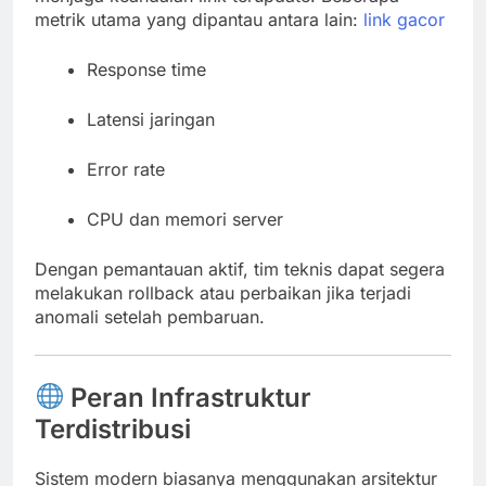
metrik utama yang dipantau antara lain:
link gacor
Response time
Latensi jaringan
Error rate
CPU dan memori server
Dengan pemantauan aktif, tim teknis dapat segera
melakukan rollback atau perbaikan jika terjadi
anomali setelah pembaruan.
Peran Infrastruktur
Terdistribusi
Sistem modern biasanya menggunakan arsitektur