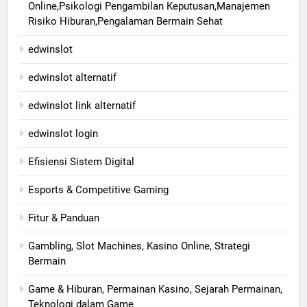
Online,Psikologi Pengambilan Keputusan,Manajemen
Risiko Hiburan,Pengalaman Bermain Sehat
edwinslot
edwinslot alternatif
edwinslot link alternatif
edwinslot login
Efisiensi Sistem Digital
Esports & Competitive Gaming
Fitur & Panduan
Gambling, Slot Machines, Kasino Online, Strategi
Bermain
Game & Hiburan, Permainan Kasino, Sejarah Permainan,
Teknologi dalam Game