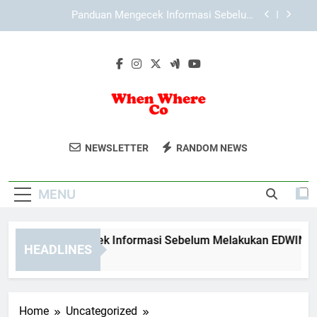
Skip
Terarah
Panduan Mengecek Kembali Informasi Sebelum
to
Login KAYA787
content
KAYA787 Login dengan Sistem Akses yang
Fleksibel untuk Beragam Perangkat
Panduan Mengecek Informasi Sebelum
Melakukan EDWINSLOT Login
Panduan Mengecek Informasi Sebelum
Melakukan LEBAH4D Login secara Aman dan
When Where Co
Terarah
Temukan Event, Kegiatan, Dan Tempat
Panduan Mengecek Kembali Informasi Sebelum
NEWSLETTER
RANDOM NEWS
Login KAYA787
Menarik Di Sekitar Anda Dengan When
KAYA787 Login dengan Sistem Akses yang
Where Co. Panduan Aktivitas Seru Di
Fleksibel untuk Beragam Perangkat
MENU
Mana Saja!
nduan Mengecek Informasi Sebelum Melakukan EDWINSLOT 
HEADLINES
Weeks Ago
Home
Uncategorized