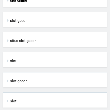
slot online
slot gacor
situs slot gacor
slot
slot gacor
slot