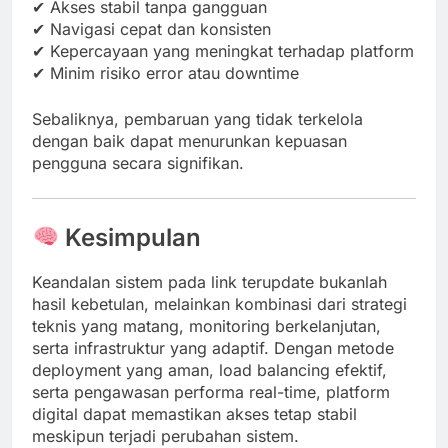
✔ Akses stabil tanpa gangguan
✔ Navigasi cepat dan konsisten
✔ Kepercayaan yang meningkat terhadap platform
✔ Minim risiko error atau downtime
Sebaliknya, pembaruan yang tidak terkelola
dengan baik dapat menurunkan kepuasan
pengguna secara signifikan.
Kesimpulan
Keandalan sistem pada link terupdate bukanlah
hasil kebetulan, melainkan kombinasi dari strategi
teknis yang matang, monitoring berkelanjutan,
serta infrastruktur yang adaptif. Dengan metode
deployment yang aman, load balancing efektif,
serta pengawasan performa real-time, platform
digital dapat memastikan akses tetap stabil
meskipun terjadi perubahan sistem.