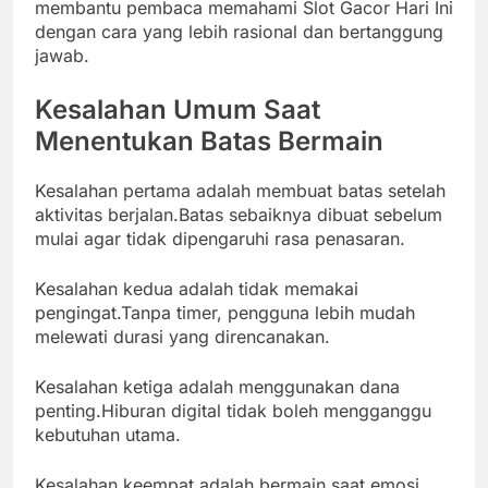
membantu pembaca memahami Slot Gacor Hari Ini
dengan cara yang lebih rasional dan bertanggung
jawab.
Kesalahan Umum Saat
Menentukan Batas Bermain
Kesalahan pertama adalah membuat batas setelah
aktivitas berjalan.Batas sebaiknya dibuat sebelum
mulai agar tidak dipengaruhi rasa penasaran.
Kesalahan kedua adalah tidak memakai
pengingat.Tanpa timer, pengguna lebih mudah
melewati durasi yang direncanakan.
Kesalahan ketiga adalah menggunakan dana
penting.Hiburan digital tidak boleh mengganggu
kebutuhan utama.
Kesalahan keempat adalah bermain saat emosi