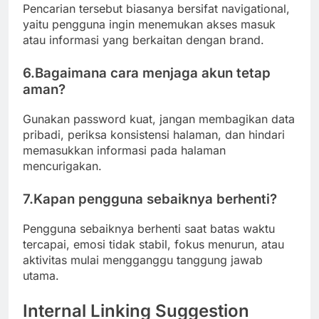
Pencarian tersebut biasanya bersifat navigational,
yaitu pengguna ingin menemukan akses masuk
atau informasi yang berkaitan dengan brand.
6.Bagaimana cara menjaga akun tetap
aman?
Gunakan password kuat, jangan membagikan data
pribadi, periksa konsistensi halaman, dan hindari
memasukkan informasi pada halaman
mencurigakan.
7.Kapan pengguna sebaiknya berhenti?
Pengguna sebaiknya berhenti saat batas waktu
tercapai, emosi tidak stabil, fokus menurun, atau
aktivitas mulai mengganggu tanggung jawab
utama.
Internal Linking Suggestion