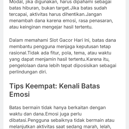
Modal, jika digunakan, harus dipahami sebagai
batas hiburan, bukan target.Jika batas sudah
tercapai, aktivitas harus dihentikan.Jangan
menambah dana karena emosi, rasa penasaran,
atau keinginan mengejar hasil tertentu.
Dalam memahami Slot Gacor Hari Ini, batas dana
membantu pengguna menjaga keputusan tetap
rasional.Tidak ada fitur, pola, tema, atau waktu
yang dapat menjamin hasil tertentu.Karena itu,
pengelolaan dana lebih tepat diposisikan sebagai
perlindungan diri.
Tips Keempat: Kenali Batas
Emosi
Batas bermain tidak hanya berkaitan dengan
waktu dan dana.Emosi juga perlu
dibatasi.Pengguna sebaiknya tidak bermain atau
melanjutkan aktivitas saat sedang marah, lelah,