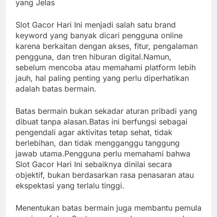
yang Jelas
Slot Gacor Hari Ini menjadi salah satu brand
keyword yang banyak dicari pengguna online
karena berkaitan dengan akses, fitur, pengalaman
pengguna, dan tren hiburan digital.Namun,
sebelum mencoba atau memahami platform lebih
jauh, hal paling penting yang perlu diperhatikan
adalah batas bermain.
Batas bermain bukan sekadar aturan pribadi yang
dibuat tanpa alasan.Batas ini berfungsi sebagai
pengendali agar aktivitas tetap sehat, tidak
berlebihan, dan tidak mengganggu tanggung
jawab utama.Pengguna perlu memahami bahwa
Slot Gacor Hari Ini sebaiknya dinilai secara
objektif, bukan berdasarkan rasa penasaran atau
ekspektasi yang terlalu tinggi.
Menentukan batas bermain juga membantu pemula