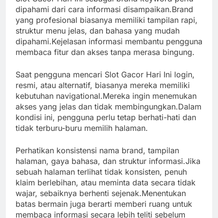
dipahami dari cara informasi disampaikan.Brand
yang profesional biasanya memiliki tampilan rapi,
struktur menu jelas, dan bahasa yang mudah
dipahami.Kejelasan informasi membantu pengguna
membaca fitur dan akses tanpa merasa bingung.
Saat pengguna mencari Slot Gacor Hari Ini login,
resmi, atau alternatif, biasanya mereka memiliki
kebutuhan navigational.Mereka ingin menemukan
akses yang jelas dan tidak membingungkan.Dalam
kondisi ini, pengguna perlu tetap berhati-hati dan
tidak terburu-buru memilih halaman.
Perhatikan konsistensi nama brand, tampilan
halaman, gaya bahasa, dan struktur informasi.Jika
sebuah halaman terlihat tidak konsisten, penuh
klaim berlebihan, atau meminta data secara tidak
wajar, sebaiknya berhenti sejenak.Menentukan
batas bermain juga berarti memberi ruang untuk
membaca informasi secara lebih teliti sebelum