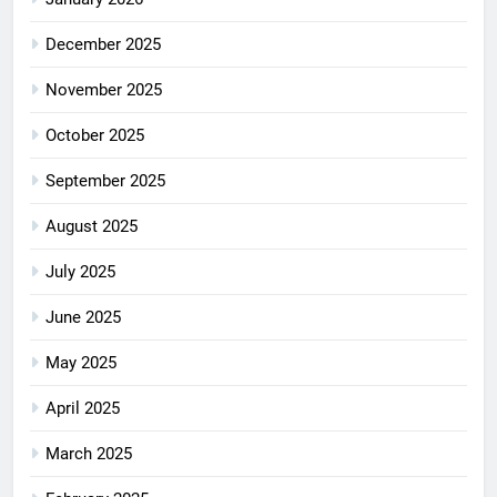
December 2025
November 2025
October 2025
September 2025
August 2025
July 2025
June 2025
May 2025
April 2025
March 2025