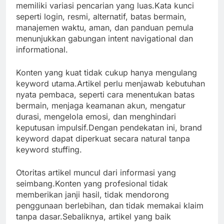
memiliki variasi pencarian yang luas.Kata kunci
seperti login, resmi, alternatif, batas bermain,
manajemen waktu, aman, dan panduan pemula
menunjukkan gabungan intent navigational dan
informational.
Konten yang kuat tidak cukup hanya mengulang
keyword utama.Artikel perlu menjawab kebutuhan
nyata pembaca, seperti cara menentukan batas
bermain, menjaga keamanan akun, mengatur
durasi, mengelola emosi, dan menghindari
keputusan impulsif.Dengan pendekatan ini, brand
keyword dapat diperkuat secara natural tanpa
keyword stuffing.
Otoritas artikel muncul dari informasi yang
seimbang.Konten yang profesional tidak
memberikan janji hasil, tidak mendorong
penggunaan berlebihan, dan tidak memakai klaim
tanpa dasar.Sebaliknya, artikel yang baik