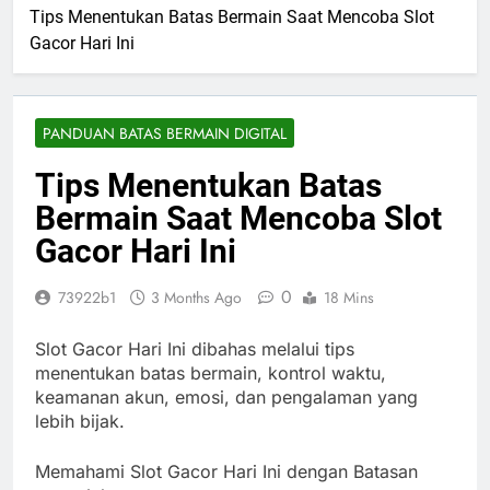
Tips Menentukan Batas Bermain Saat Mencoba Slot
Gacor Hari Ini
PANDUAN BATAS BERMAIN DIGITAL
Tips Menentukan Batas
Bermain Saat Mencoba Slot
Gacor Hari Ini
0
73922b1
3 Months Ago
18 Mins
Slot Gacor Hari Ini dibahas melalui tips
menentukan batas bermain, kontrol waktu,
keamanan akun, emosi, dan pengalaman yang
lebih bijak.
Memahami Slot Gacor Hari Ini dengan Batasan