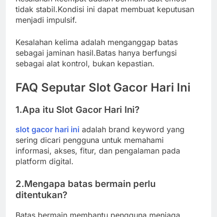
tidak stabil.Kondisi ini dapat membuat keputusan
menjadi impulsif.
Kesalahan kelima adalah menganggap batas
sebagai jaminan hasil.Batas hanya berfungsi
sebagai alat kontrol, bukan kepastian.
FAQ Seputar Slot Gacor Hari Ini
1.Apa itu Slot Gacor Hari Ini?
slot gacor hari ini
adalah brand keyword yang
sering dicari pengguna untuk memahami
informasi, akses, fitur, dan pengalaman pada
platform digital.
2.Mengapa batas bermain perlu
ditentukan?
Batas bermain membantu pengguna menjaga