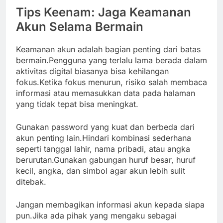
Tips Keenam: Jaga Keamanan
Akun Selama Bermain
Keamanan akun adalah bagian penting dari batas
bermain.Pengguna yang terlalu lama berada dalam
aktivitas digital biasanya bisa kehilangan
fokus.Ketika fokus menurun, risiko salah membaca
informasi atau memasukkan data pada halaman
yang tidak tepat bisa meningkat.
Gunakan password yang kuat dan berbeda dari
akun penting lain.Hindari kombinasi sederhana
seperti tanggal lahir, nama pribadi, atau angka
berurutan.Gunakan gabungan huruf besar, huruf
kecil, angka, dan simbol agar akun lebih sulit
ditebak.
Jangan membagikan informasi akun kepada siapa
pun.Jika ada pihak yang mengaku sebagai