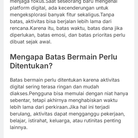
menjaga fokus.Saat seseorang baru mengenal
platform digital, ada kecenderungan untuk
mengeksplorasi banyak fitur sekaligus.Tanpa
batas, aktivitas bisa berjalan lebih lama dari
rencana.Karena itu, batas waktu, batas dana jika
diperlukan, batas emosi, dan batas prioritas perlu
dibuat sejak awal.
Mengapa Batas Bermain Perlu
Ditentukan?
Batas bermain perlu ditentukan karena aktivitas
digital sering terasa ringan dan mudah
diakses.Pengguna bisa memulai dengan niat hanya
sebentar, tetapi akhirnya menghabiskan waktu
lebih lama dari perkiraan.Jika hal ini terjadi
berulang, aktivitas dapat mengganggu pekerjaan,
belajar, istirahat, keluarga, atau rutinitas penting
lainnya.