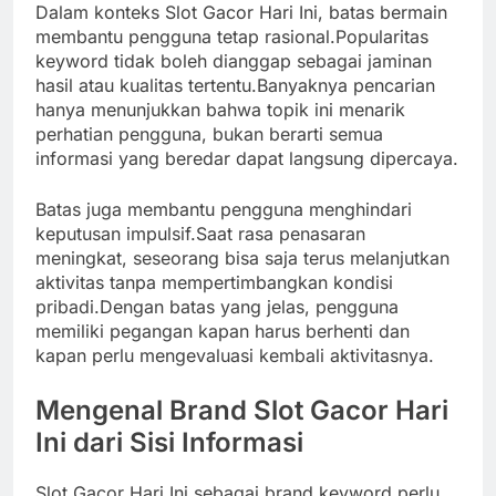
Dalam konteks Slot Gacor Hari Ini, batas bermain
membantu pengguna tetap rasional.Popularitas
keyword tidak boleh dianggap sebagai jaminan
hasil atau kualitas tertentu.Banyaknya pencarian
hanya menunjukkan bahwa topik ini menarik
perhatian pengguna, bukan berarti semua
informasi yang beredar dapat langsung dipercaya.
Batas juga membantu pengguna menghindari
keputusan impulsif.Saat rasa penasaran
meningkat, seseorang bisa saja terus melanjutkan
aktivitas tanpa mempertimbangkan kondisi
pribadi.Dengan batas yang jelas, pengguna
memiliki pegangan kapan harus berhenti dan
kapan perlu mengevaluasi kembali aktivitasnya.
Mengenal Brand Slot Gacor Hari
Ini dari Sisi Informasi
Slot Gacor Hari Ini sebagai brand keyword perlu