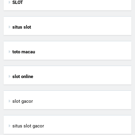
SLOT
situs slot
toto macau
slot online
slot gacor
situs slot gacor