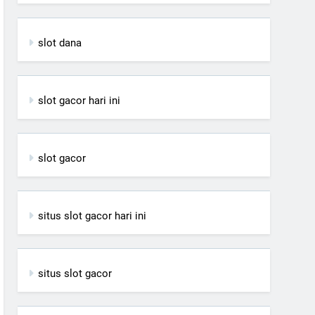
slot dana
slot gacor hari ini
slot gacor
situs slot gacor hari ini
situs slot gacor