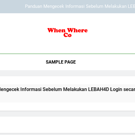
Panduan Mengecek Informasi Sebelum Melakukan LEB
Panduan Mengecek Kemba
KAYA787 Login dengan Sistem Akses ya
n Where Co
Panduan Mengecek Informasi
vent, Kegiatan, Dan Tempat Menarik Di Sekitar Anda Dengan W
Panduan Mengecek Informasi Sebelum Melakukan LEB
SAMPLE PAGE
Panduan Mengecek Kemba
KAYA787 Login dengan Sistem Akses ya
ormasi Sebelum Melakukan LEBAH4D Login secara Aman dan