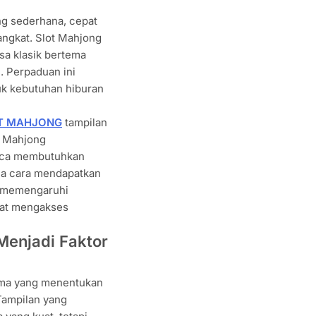
g sederhana, cepat
angkat. Slot Mahjong
sa klasik bertema
. Perpaduan ini
uk kebutuhan hiburan
T MAHJONG
tampilan
t Mahjong
aca membutuhkan
ana cara mendapatkan
ng memengaruhi
at mengakses
enjadi Faktor
ama yang menentukan
Tampilan yang