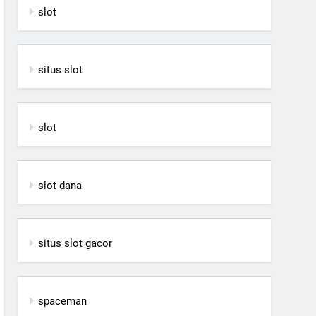
slot
situs slot
slot
slot dana
situs slot gacor
spaceman