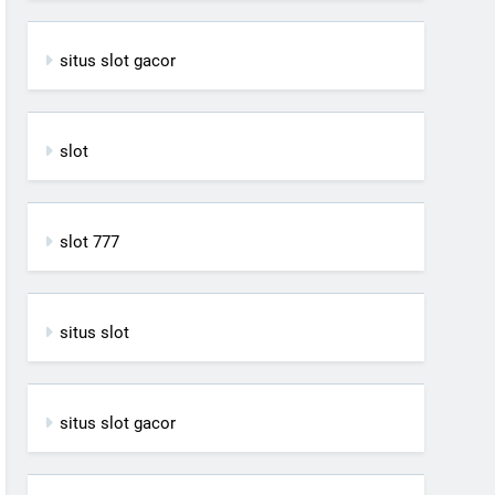
situs slot gacor
slot
slot 777
situs slot
situs slot gacor