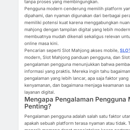
tanpa proses yang membingungkan.
Pengguna modern cenderung memilih platform yan
dipahami, dan nyaman digunakan dari berbagai per
memiliki potensi kuat karena menggabungkan nuan
mahjong dengan tampilan digital yang lebih modern
membuatnya mudah dikenali sekaligus relevan unt
online masa kini.
Pencarian seperti Slot Mahjong akses mobile,
SLO
modern, Slot Mahjong panduan pengguna, dan Slo
pengalaman pengguna menunjukkan bahwa pemb
informasi yang praktis. Mereka ingin tahu bagaim
pengalaman yang lebih lancar, apa saja faktor ya
kenyamanan, dan bagaimana menjaga keamanan sa
layanan digital.
Mengapa Pengalaman Pengguna M
Penting?
Pengalaman pengguna adalah salah satu faktor ut
apakah sebuah platform terasa nyaman atau tidak. 