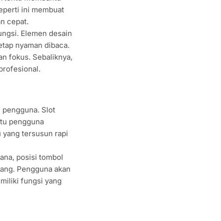
eperti ini membuat
n cepat.
ungsi. Elemen desain
etap nyaman dibaca.
an fokus. Sebaliknya,
profesional.
 pengguna. Slot
ntu pengguna
yang tersusun rapi
ana, posisi tombol
anjang. Pengguna akan
miliki fungsi yang