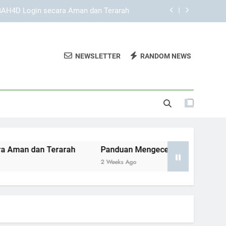
AH4D Login secara Aman dan Terarah
li Informasi Sebelum Login KAYA787
ng Fleksibel untuk Beragam Perangkat
NEWSLETTER
RANDOM NEWS
 Sebelum Melakukan EDWINSLOT Login
hen Where Co. Panduan Aktivitas Seru Di Mana Saja!
AH4D Login secara Aman dan Terarah
li Informasi Sebelum Login KAYA787
ng Fleksibel untuk Beragam Perangkat
 Terarah
Panduan Mengecek Kembali Informasi Sebel
2 Weeks Ago