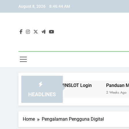
Skip
August 8, 2026
8:46:45 AM
to
content
Whe
Temukan E
um Melakukan EDWINSLOT Login
Panduan Mengecek Inf
2 Weeks Ago
HEADLINES
Home
Pengalaman Pengguna Digital