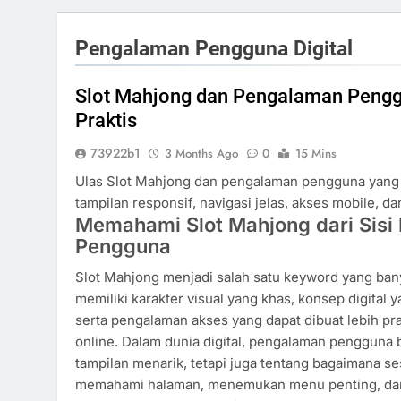
Pengalaman Pengguna Digital
Slot Mahjong dan Pengalaman Pengg
Praktis
73922b1
3 Months Ago
0
15 Mins
Ulas Slot Mahjong dan pengalaman pengguna yang l
tampilan responsif, navigasi jelas, akses mobile, da
Memahami Slot Mahjong dari Sisi
Pengguna
Slot Mahjong menjadi salah satu keyword yang bany
memiliki karakter visual yang khas, konsep digital 
serta pengalaman akses yang dapat dibuat lebih pr
online. Dalam dunia digital, pengalaman pengguna 
tampilan menarik, tetapi juga tentang bagaimana s
memahami halaman, menemukan menu penting, dan