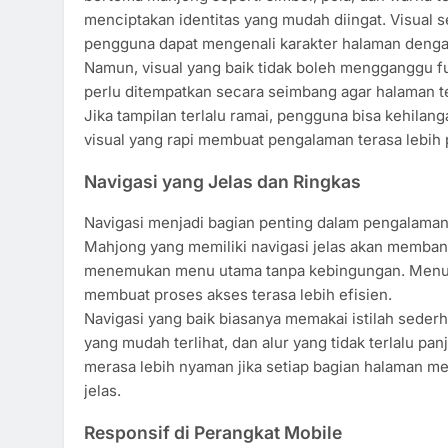
menciptakan identitas yang mudah diingat. Visual s
pengguna dapat mengenali karakter halaman denga
Namun, visual yang baik tidak boleh mengganggu f
perlu ditempatkan secara seimbang agar halaman t
Jika tampilan terlalu ramai, pengguna bisa kehilang
visual yang rapi membuat pengalaman terasa lebih 
Navigasi yang Jelas dan Ringkas
Navigasi menjadi bagian penting dalam pengalaman
Mahjong yang memiliki navigasi jelas akan memba
menemukan menu utama tanpa kebingungan. Menu 
membuat proses akses terasa lebih efisien.
Navigasi yang baik biasanya memakai istilah sederh
yang mudah terlihat, dan alur yang tidak terlalu p
merasa lebih nyaman jika setiap bagian halaman me
jelas.
Responsif di Perangkat Mobile