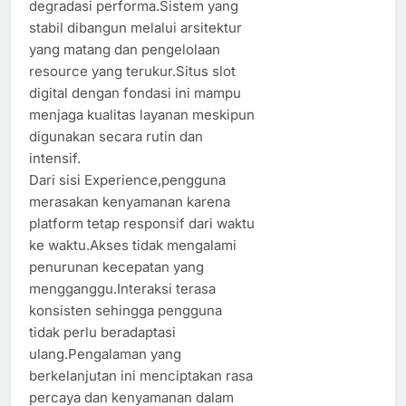
degradasi performa.Sistem yang
stabil dibangun melalui arsitektur
yang matang dan pengelolaan
resource yang terukur.Situs slot
digital dengan fondasi ini mampu
menjaga kualitas layanan meskipun
digunakan secara rutin dan
intensif.
Dari sisi Experience,pengguna
merasakan kenyamanan karena
platform tetap responsif dari waktu
ke waktu.Akses tidak mengalami
penurunan kecepatan yang
mengganggu.Interaksi terasa
konsisten sehingga pengguna
tidak perlu beradaptasi
ulang.Pengalaman yang
berkelanjutan ini menciptakan rasa
percaya dan kenyamanan dalam