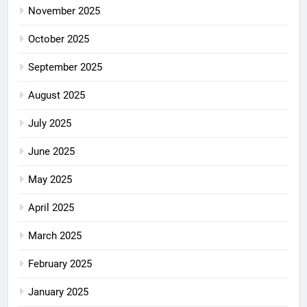
November 2025
October 2025
September 2025
August 2025
July 2025
June 2025
May 2025
April 2025
March 2025
February 2025
January 2025