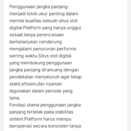
Penggunaan jangka panjang
menjadi tolok ukur penting dalam
menilai kualitas sebuah situs slot
digital.Platform yang hanya unggul
sesaat tanpa perencanaan
berkelanjutan cenderung
mengalami penurunan performa
seiring waktu.Situs slot digital
yang mendukung penggunaan
jangka panjang dirancang dengan
pendekatan menyeluruh agar tetap
stabil,efisien,dan nyaman
digunakan dalam periode yang
lama.
Fondasi utama penggunaan jangka
panjang terletak pada stabilitas
sistem.Platform harus mampu
beroperasi secara konsisten tanpa