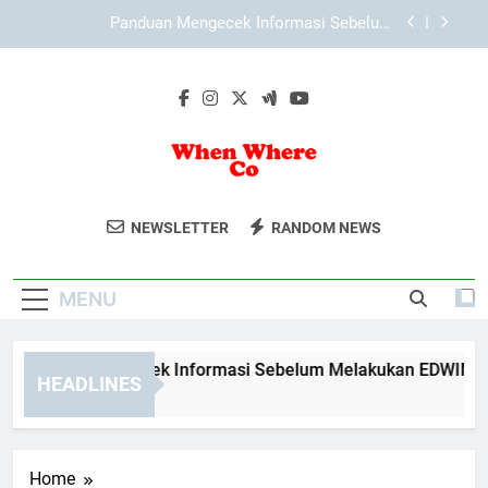
Skip
Terarah
Panduan Mengecek Kembali Informasi Sebelum
to
Login KAYA787
content
KAYA787 Login dengan Sistem Akses yang
Fleksibel untuk Beragam Perangkat
Panduan Mengecek Informasi Sebelum
Melakukan EDWINSLOT Login
Panduan Mengecek Informasi Sebelum
Melakukan LEBAH4D Login secara Aman dan
When Where Co
Terarah
Temukan Event, Kegiatan, Dan Tempat
Panduan Mengecek Kembali Informasi Sebelum
NEWSLETTER
RANDOM NEWS
Login KAYA787
Menarik Di Sekitar Anda Dengan When
KAYA787 Login dengan Sistem Akses yang
Where Co. Panduan Aktivitas Seru Di
Fleksibel untuk Beragam Perangkat
MENU
Mana Saja!
nduan Mengecek Informasi Sebelum Melakukan EDWINSLOT 
HEADLINES
Weeks Ago
Home