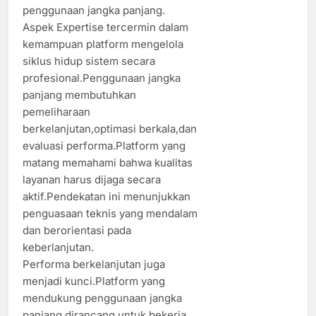
penggunaan jangka panjang.
Aspek Expertise tercermin dalam
kemampuan platform mengelola
siklus hidup sistem secara
profesional.Penggunaan jangka
panjang membutuhkan
pemeliharaan
berkelanjutan,optimasi berkala,dan
evaluasi performa.Platform yang
matang memahami bahwa kualitas
layanan harus dijaga secara
aktif.Pendekatan ini menunjukkan
penguasaan teknis yang mendalam
dan berorientasi pada
keberlanjutan.
Performa berkelanjutan juga
menjadi kunci.Platform yang
mendukung penggunaan jangka
panjang dirancang untuk bekerja