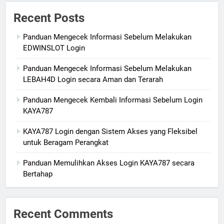
Recent Posts
Panduan Mengecek Informasi Sebelum Melakukan
EDWINSLOT Login
Panduan Mengecek Informasi Sebelum Melakukan
LEBAH4D Login secara Aman dan Terarah
Panduan Mengecek Kembali Informasi Sebelum Login
KAYA787
KAYA787 Login dengan Sistem Akses yang Fleksibel
untuk Beragam Perangkat
Panduan Memulihkan Akses Login KAYA787 secara
Bertahap
Recent Comments