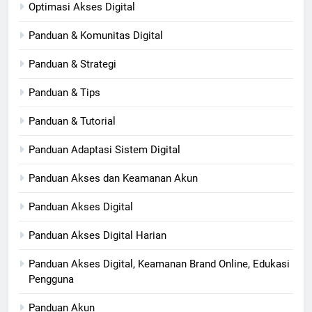
Optimasi Akses Digital
Panduan & Komunitas Digital
Panduan & Strategi
Panduan & Tips
Panduan & Tutorial
Panduan Adaptasi Sistem Digital
Panduan Akses dan Keamanan Akun
Panduan Akses Digital
Panduan Akses Digital Harian
Panduan Akses Digital, Keamanan Brand Online, Edukasi
Pengguna
Panduan Akun