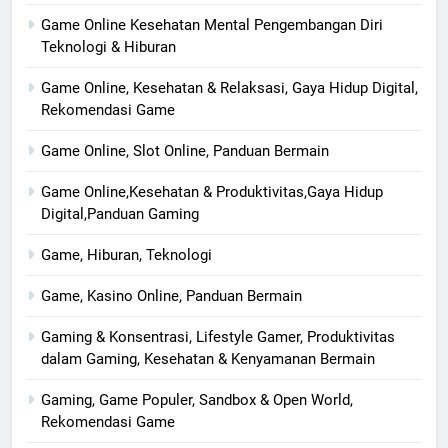
Game Online Kesehatan Mental Pengembangan Diri
Teknologi & Hiburan
Game Online, Kesehatan & Relaksasi, Gaya Hidup Digital,
Rekomendasi Game
Game Online, Slot Online, Panduan Bermain
Game Online,Kesehatan & Produktivitas,Gaya Hidup
Digital,Panduan Gaming
Game, Hiburan, Teknologi
Game, Kasino Online, Panduan Bermain
Gaming & Konsentrasi, Lifestyle Gamer, Produktivitas
dalam Gaming, Kesehatan & Kenyamanan Bermain
Gaming, Game Populer, Sandbox & Open World,
Rekomendasi Game