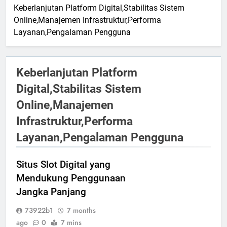
Keberlanjutan Platform Digital,Stabilitas Sistem
Online,Manajemen Infrastruktur,Performa
Layanan,Pengalaman Pengguna
Keberlanjutan Platform
Digital,Stabilitas Sistem
Online,Manajemen
Infrastruktur,Performa
Layanan,Pengalaman Pengguna
Situs Slot Digital yang
Mendukung Penggunaan
Jangka Panjang
73922b1
7 months
ago
0
7 mins