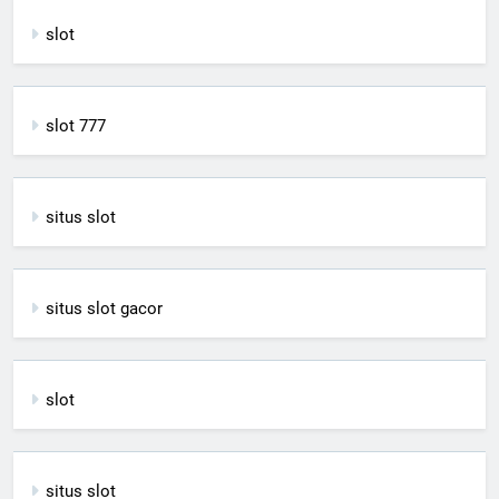
slot
slot 777
situs slot
situs slot gacor
slot
situs slot