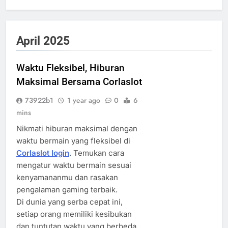
April 2025
Waktu Fleksibel, Hiburan
Maksimal Bersama Corlaslot
73922b1
1 year ago
0
6
mins
Nikmati hiburan maksimal dengan
waktu bermain yang fleksibel di
Corlaslot login
. Temukan cara
mengatur waktu bermain sesuai
kenyamananmu dan rasakan
pengalaman gaming terbaik.
Di dunia yang serba cepat ini,
setiap orang memiliki kesibukan
dan tuntutan waktu yang berbeda.