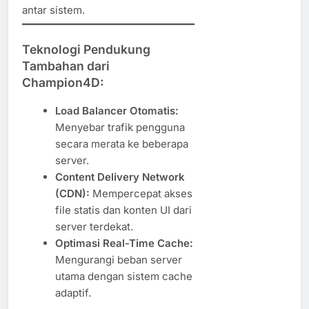
antar sistem.
Teknologi Pendukung
Tambahan dari
Champion4D:
Load Balancer Otomatis:
Menyebar trafik pengguna
secara merata ke beberapa
server.
Content Delivery Network
(CDN):
Mempercepat akses
file statis dan konten UI dari
server terdekat.
Optimasi Real-Time Cache:
Mengurangi beban server
utama dengan sistem cache
adaptif.