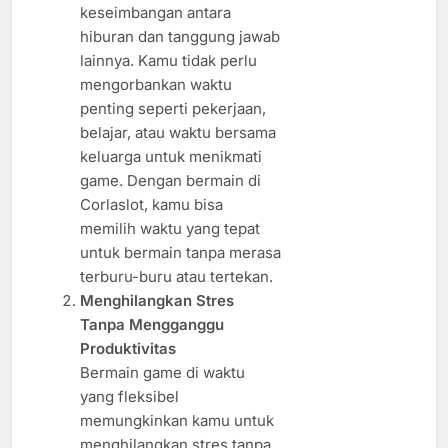
keseimbangan antara
hiburan dan tanggung jawab
lainnya. Kamu tidak perlu
mengorbankan waktu
penting seperti pekerjaan,
belajar, atau waktu bersama
keluarga untuk menikmati
game. Dengan bermain di
Corlaslot, kamu bisa
memilih waktu yang tepat
untuk bermain tanpa merasa
terburu-buru atau tertekan.
Menghilangkan Stres
Tanpa Mengganggu
Produktivitas
Bermain game di waktu
yang fleksibel
memungkinkan kamu untuk
menghilangkan stres tanpa