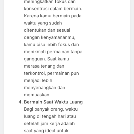
meningkatkan fokus dan
konsentrasi dalam bermain.
Karena kamu bermain pada
waktu yang sudah
ditentukan dan sesuai
dengan kenyamananmu,
kamu bisa lebih fokus dan
menikmati permainan tanpa
gangguan. Saat kamu
merasa tenang dan
terkontrol, permainan pun
menjadi lebih
menyenangkan dan
memuaskan.
Bermain Saat Waktu Luang
Bagi banyak orang, waktu
luang di tengah hari atau
setelah jam kerja adalah
saat yang ideal untuk