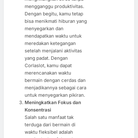
mengganggu produktivitas.
Dengan begitu, kamu tetap
bisa menikmati hiburan yang
menyegarkan dan
mendapatkan waktu untuk
meredakan ketegangan
setelah menjalani aktivitas
yang padat. Dengan
Corlaslot, kamu dapat
merencanakan waktu
bermain dengan cerdas dan
menjadikannya sebagai cara
untuk menyegarkan pikiran.
Meningkatkan Fokus dan
Konsentrasi
Salah satu manfaat tak
terduga dari bermain di
waktu fleksibel adalah