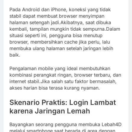
Pada Android dan iPhone, koneksi yang tidak
stabil dapat membuat browser menyimpan
halaman setengah jadi.Akibatnya, saat dibuka
kembali, tampilan mungkin tidak sempurna.Dalam
situasi seperti ini, pengguna bisa menutup
browser, membersihkan cache jika perlu, lalu
membuka ulang halaman setelah jaringan lebih
baik.
Pengalaman mobile yang ideal membutuhkan
kombinasi perangkat ringan, browser terbaru, dan
internet stabil.Jika salah satu faktor bermasalah,
akses harian bisa terasa kurang nyaman.
Skenario Praktis: Login Lambat
karena Jaringan Lemah
Bayangkan seorang pengguna membuka Lebah4D
melalui smartphone saat berada di area dengan