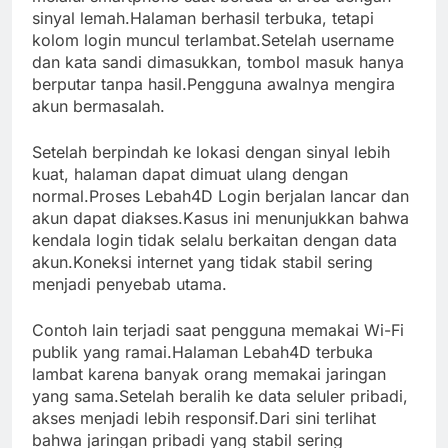
sinyal lemah.Halaman berhasil terbuka, tetapi
kolom login muncul terlambat.Setelah username
dan kata sandi dimasukkan, tombol masuk hanya
berputar tanpa hasil.Pengguna awalnya mengira
akun bermasalah.
Setelah berpindah ke lokasi dengan sinyal lebih
kuat, halaman dapat dimuat ulang dengan
normal.Proses Lebah4D Login berjalan lancar dan
akun dapat diakses.Kasus ini menunjukkan bahwa
kendala login tidak selalu berkaitan dengan data
akun.Koneksi internet yang tidak stabil sering
menjadi penyebab utama.
Contoh lain terjadi saat pengguna memakai Wi-Fi
publik yang ramai.Halaman Lebah4D terbuka
lambat karena banyak orang memakai jaringan
yang sama.Setelah beralih ke data seluler pribadi,
akses menjadi lebih responsif.Dari sini terlihat
bahwa jaringan pribadi yang stabil sering