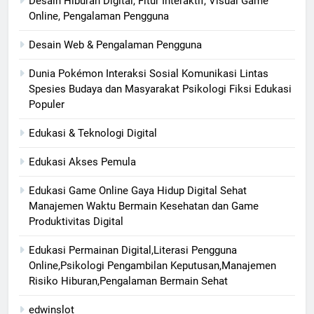
Desain Hiburan Digital, Fitur Interaktif, Visual Game
Online, Pengalaman Pengguna
Desain Web & Pengalaman Pengguna
Dunia Pokémon Interaksi Sosial Komunikasi Lintas
Spesies Budaya dan Masyarakat Psikologi Fiksi Edukasi
Populer
Edukasi & Teknologi Digital
Edukasi Akses Pemula
Edukasi Game Online Gaya Hidup Digital Sehat
Manajemen Waktu Bermain Kesehatan dan Game
Produktivitas Digital
Edukasi Permainan Digital,Literasi Pengguna
Online,Psikologi Pengambilan Keputusan,Manajemen
Risiko Hiburan,Pengalaman Bermain Sehat
edwinslot