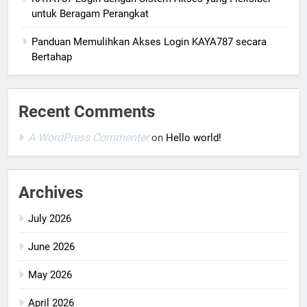
untuk Beragam Perangkat
Panduan Memulihkan Akses Login KAYA787 secara
Bertahap
Recent Comments
A WordPress Commenter
on
Hello world!
Archives
July 2026
June 2026
May 2026
April 2026