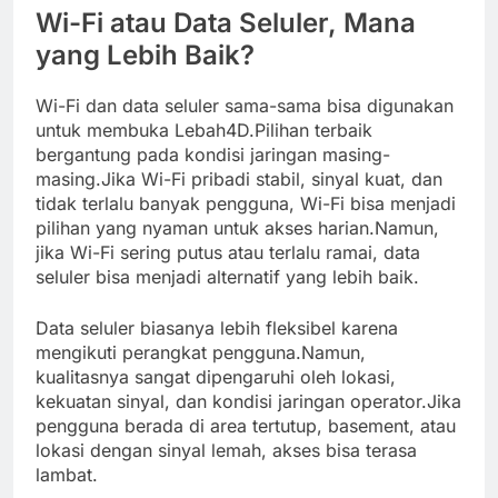
Wi-Fi atau Data Seluler, Mana
yang Lebih Baik?
Wi-Fi dan data seluler sama-sama bisa digunakan
untuk membuka Lebah4D.Pilihan terbaik
bergantung pada kondisi jaringan masing-
masing.Jika Wi-Fi pribadi stabil, sinyal kuat, dan
tidak terlalu banyak pengguna, Wi-Fi bisa menjadi
pilihan yang nyaman untuk akses harian.Namun,
jika Wi-Fi sering putus atau terlalu ramai, data
seluler bisa menjadi alternatif yang lebih baik.
Data seluler biasanya lebih fleksibel karena
mengikuti perangkat pengguna.Namun,
kualitasnya sangat dipengaruhi oleh lokasi,
kekuatan sinyal, dan kondisi jaringan operator.Jika
pengguna berada di area tertutup, basement, atau
lokasi dengan sinyal lemah, akses bisa terasa
lambat.