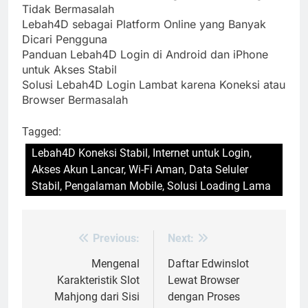
Tidak Bermasalah
Lebah4D sebagai Platform Online yang Banyak
Dicari Pengguna
Panduan Lebah4D Login di Android dan iPhone
untuk Akses Stabil
Solusi Lebah4D Login Lambat karena Koneksi atau
Browser Bermasalah
Tagged:
Lebah4D Koneksi Stabil, Internet untuk Login,
Akses Akun Lancar, Wi-Fi Aman, Data Seluler
Stabil, Pengalaman Mobile, Solusi Loading Lama
Previous:
Next:
Post
navigation
Mengenal
Daftar Edwinslot
Karakteristik Slot
Lewat Browser
Mahjong dari Sisi
dengan Proses