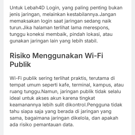
Untuk Lebah4D Login, yang paling penting bukan
jenis jaringan, melainkan kestabilannya.Jangan
memaksakan login saat jaringan sedang naik
turun.Jika halaman terlihat lama merespons,
tunggu koneksi membaik, pindah lokasi, atau
gunakan jaringan lain yang lebih stabil.
Risiko Menggunakan Wi-Fi
Publik
Wi-Fi publik sering terlihat praktis, terutama di
tempat umum seperti kafe, terminal, kampus, atau
ruang tunggu.Namun, jaringan publik tidak selalu
ideal untuk akses akun karena tingkat
keamanannya lebih sulit dikontrol.Pengguna tidak
tahu siapa saja yang berada di jaringan yang
sama, bagaimana jaringan dikelola, dan apakah
ada risiko pemantauan data.