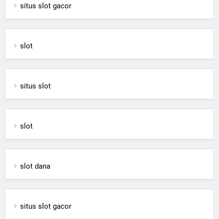
situs slot gacor
slot
situs slot
slot
slot dana
situs slot gacor