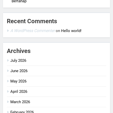
Bertahap
Recent Comments
A WordPress Commenter
on
Hello world!
Archives
July 2026
June 2026
May 2026
April 2026
March 2026
February 2026