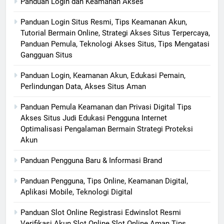
Panduan Login dan Keamanan Akses
Panduan Login Situs Resmi, Tips Keamanan Akun,
Tutorial Bermain Online, Strategi Akses Situs Terpercaya,
Panduan Pemula, Teknologi Akses Situs, Tips Mengatasi
Gangguan Situs
Panduan Login, Keamanan Akun, Edukasi Pemain,
Perlindungan Data, Akses Situs Aman
Panduan Pemula Keamanan dan Privasi Digital Tips
Akses Situs Judi Edukasi Pengguna Internet
Optimalisasi Pengalaman Bermain Strategi Proteksi
Akun
Panduan Pengguna Baru & Informasi Brand
Panduan Pengguna, Tips Online, Keamanan Digital,
Aplikasi Mobile, Teknologi Digital
Panduan Slot Online Registrasi Edwinslot Resmi
Verifikasi Akun Slot Online Slot Online Aman Tips