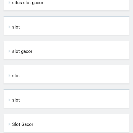
situs slot gacor
slot
slot gacor
slot
slot
Slot Gacor