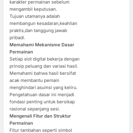
karakter permainan sebelum
mengambil keputusan.
Tujuan utamanya adalah
membangun kesadaran,keahlian
praktis,dan tanggung jawab
pribadi.
Memahami Mekanisme Dasar
Permainan
Setiap slot digital bekerja dengan
prinsip peluang dan variasi hasil.
Memahami bahwa hasil bersifat
acak membantu pemain
menghindari asumsi yang keliru.
Pengetahuan dasar ini menjadi
fondasi penting untuk bersikap
rasional sepanjang sesi.
Mengenali Fitur dan Struktur
Permainan
Fitur tambahan seperti simbol