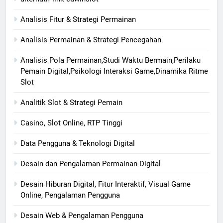
Analisis Fitur & Strategi Permainan
Analisis Permainan & Strategi Pencegahan
Analisis Pola Permainan,Studi Waktu Bermain,Perilaku
Pemain Digital,Psikologi Interaksi Game,Dinamika Ritme
Slot
Analitik Slot & Strategi Pemain
Casino, Slot Online, RTP Tinggi
Data Pengguna & Teknologi Digital
Desain dan Pengalaman Permainan Digital
Desain Hiburan Digital, Fitur Interaktif, Visual Game
Online, Pengalaman Pengguna
Desain Web & Pengalaman Pengguna