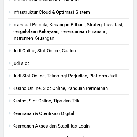
Infrastruktur Cloud & Optimasi Sistem
Investasi Pemula, Keuangan Pribadi, Strategi Investasi,
Pengelolaan Kekayaan, Perencanaan Finansial,
Instrumen Keuangan
Judi Online, Slot Online, Casino
judi slot
Judi Slot Online, Teknologi Perjudian, Platform Judi
Kasino Online, Slot Online, Panduan Permainan
Kasino, Slot Online, Tips dan Trik
Keamanan & Otentikasi Digital
Keamanan Akses dan Stabilitas Login