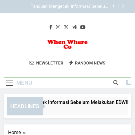
Skip
Terarah
Panduan Mengecek Kembali Informasi Sebelum
to
Login KAYA787
content
KAYA787 Login dengan Sistem Akses yang
Fleksibel untuk Beragam Perangkat
Panduan Mengecek Informasi Sebelum
Melakukan EDWINSLOT Login
Panduan Mengecek Informasi Sebelum
Melakukan LEBAH4D Login secara Aman dan
When Where Co
Terarah
Temukan Event, Kegiatan, Dan Tempat
Panduan Mengecek Kembali Informasi Sebelum
NEWSLETTER
RANDOM NEWS
Login KAYA787
Menarik Di Sekitar Anda Dengan When
KAYA787 Login dengan Sistem Akses yang
Where Co. Panduan Aktivitas Seru Di
Fleksibel untuk Beragam Perangkat
MENU
Mana Saja!
nduan Mengecek Informasi Sebelum Melakukan EDWINSLOT 
HEADLINES
Weeks Ago
Home