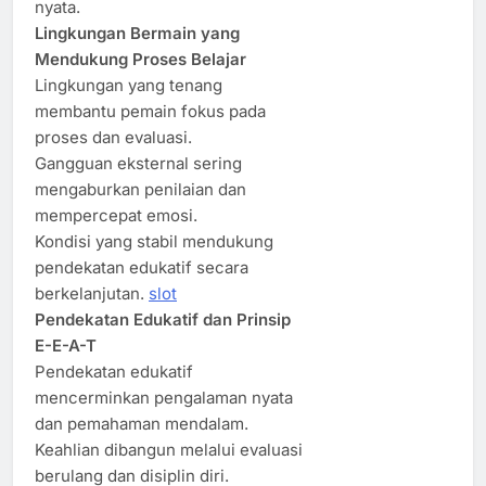
nyata.
Lingkungan Bermain yang
Mendukung Proses Belajar
Lingkungan yang tenang
membantu pemain fokus pada
proses dan evaluasi.
Gangguan eksternal sering
mengaburkan penilaian dan
mempercepat emosi.
Kondisi yang stabil mendukung
pendekatan edukatif secara
berkelanjutan.
slot
Pendekatan Edukatif dan Prinsip
E-E-A-T
Pendekatan edukatif
mencerminkan pengalaman nyata
dan pemahaman mendalam.
Keahlian dibangun melalui evaluasi
berulang dan disiplin diri.