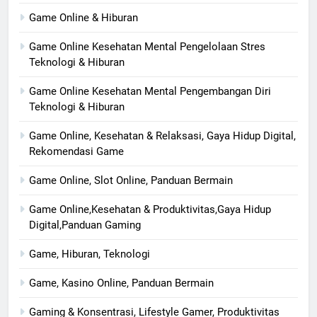
Game Online & Hiburan
Game Online Kesehatan Mental Pengelolaan Stres
Teknologi & Hiburan
Game Online Kesehatan Mental Pengembangan Diri
Teknologi & Hiburan
Game Online, Kesehatan & Relaksasi, Gaya Hidup Digital,
Rekomendasi Game
Game Online, Slot Online, Panduan Bermain
Game Online,Kesehatan & Produktivitas,Gaya Hidup
Digital,Panduan Gaming
Game, Hiburan, Teknologi
Game, Kasino Online, Panduan Bermain
Gaming & Konsentrasi, Lifestyle Gamer, Produktivitas