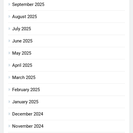
September 2025
August 2025
July 2025
June 2025
May 2025
April 2025
March 2025
February 2025
January 2025
December 2024
November 2024