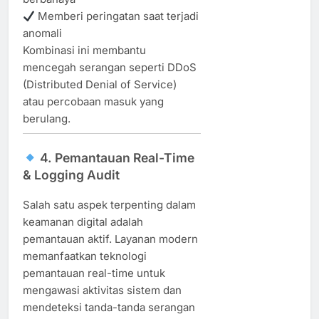
Memberi peringatan saat terjadi
anomali
Kombinasi ini membantu
mencegah serangan seperti DDoS
(Distributed Denial of Service)
atau percobaan masuk yang
berulang.
4.
Pemantauan Real-Time
& Logging Audit
Salah satu aspek terpenting dalam
keamanan digital adalah
pemantauan aktif. Layanan modern
memanfaatkan teknologi
pemantauan real-time untuk
mengawasi aktivitas sistem dan
mendeteksi tanda-tanda serangan