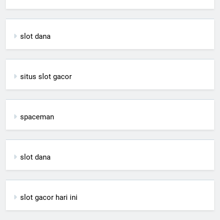
slot dana
situs slot gacor
spaceman
slot dana
slot gacor hari ini