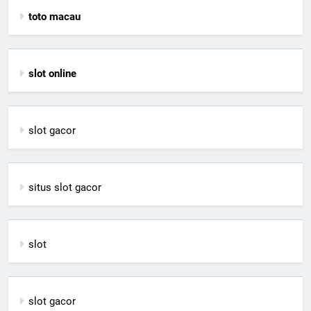
toto macau
slot online
slot gacor
situs slot gacor
slot
slot gacor