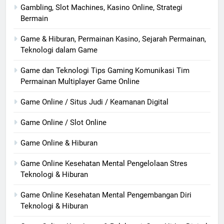
Gambling, Slot Machines, Kasino Online, Strategi
Bermain
Game & Hiburan, Permainan Kasino, Sejarah Permainan,
Teknologi dalam Game
Game dan Teknologi Tips Gaming Komunikasi Tim
Permainan Multiplayer Game Online
Game Online / Situs Judi / Keamanan Digital
Game Online / Slot Online
Game Online & Hiburan
Game Online Kesehatan Mental Pengelolaan Stres
Teknologi & Hiburan
Game Online Kesehatan Mental Pengembangan Diri
Teknologi & Hiburan