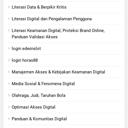
Literasi Data & Berpikir Kritis
Literasi Digital dan Pengalaman Pengguna
Literasi Keamanan Digital, Proteksi Brand Online,
Panduan Validasi Akses
login edwinslot
login horas88
Manajemen Akses & Kebijakan Keamanan Digital
Media Sosial & Fenomena Digital
Olahraga, Judi, Taruhan Bola
Optimasi Akses Digital
Panduan & Komunitas Digital