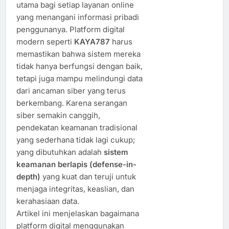
utama bagi setiap layanan online
yang menangani informasi pribadi
penggunanya. Platform digital
modern seperti
KAYA787
harus
memastikan bahwa sistem mereka
tidak hanya berfungsi dengan baik,
tetapi juga mampu melindungi data
dari ancaman siber yang terus
berkembang. Karena serangan
siber semakin canggih,
pendekatan keamanan tradisional
yang sederhana tidak lagi cukup;
yang dibutuhkan adalah
sistem
keamanan berlapis (defense-in-
depth)
yang kuat dan teruji untuk
menjaga integritas, keaslian, dan
kerahasiaan data.
Artikel ini menjelaskan bagaimana
platform digital menggunakan