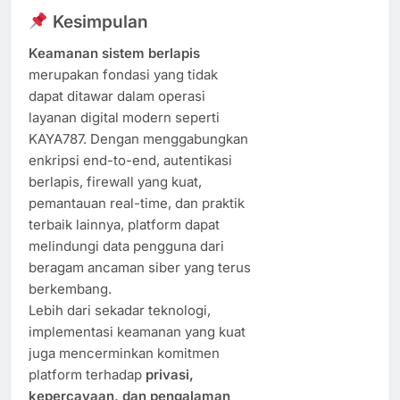
Kesimpulan
Keamanan sistem berlapis
merupakan fondasi yang tidak
dapat ditawar dalam operasi
layanan digital modern seperti
KAYA787. Dengan menggabungkan
enkripsi end-to-end, autentikasi
berlapis, firewall yang kuat,
pemantauan real-time, dan praktik
terbaik lainnya, platform dapat
melindungi data pengguna dari
beragam ancaman siber yang terus
berkembang.
Lebih dari sekadar teknologi,
implementasi keamanan yang kuat
juga mencerminkan komitmen
platform terhadap
privasi,
kepercayaan, dan pengalaman