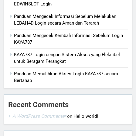
EDWINSLOT Login
Panduan Mengecek Informasi Sebelum Melakukan
LEBAH4D Login secara Aman dan Terarah
Panduan Mengecek Kembali Informasi Sebelum Login
KAYA787
KAYA787 Login dengan Sistem Akses yang Fleksibel
untuk Beragam Perangkat
Panduan Memulihkan Akses Login KAYA787 secara
Bertahap
Recent Comments
A WordPress Commenter
on
Hello world!