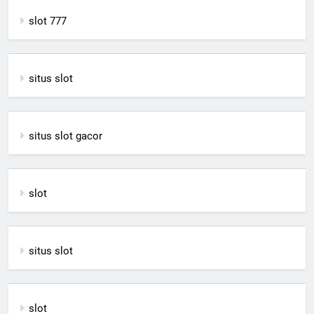
slot 777
situs slot
situs slot gacor
slot
situs slot
slot