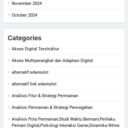
November 2024
October 2024
Categories
Akses Digital Terstruktur
Akses Multiperangkat dan Adaptasi Digital
alternatif edwinslot
alternatif link edwinslot
Analisis Fitur & Strategi Permainan
Analisis Permainan & Strategi Pencegahan
Analisis Pola Permainan,Studi Waktu Bermain,Perilaku
Pemain Digital,Psikologi Interaksi Game,Dinamika Ritme