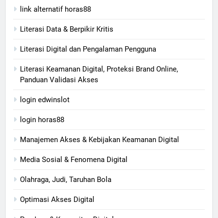
link alternatif horas88
Literasi Data & Berpikir Kritis
Literasi Digital dan Pengalaman Pengguna
Literasi Keamanan Digital, Proteksi Brand Online,
Panduan Validasi Akses
login edwinslot
login horas88
Manajemen Akses & Kebijakan Keamanan Digital
Media Sosial & Fenomena Digital
Olahraga, Judi, Taruhan Bola
Optimasi Akses Digital