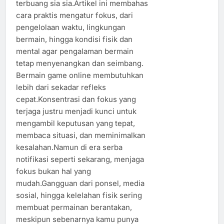
terbuang sia sia.Artikel ini membahas
cara praktis mengatur fokus, dari
pengelolaan waktu, lingkungan
bermain, hingga kondisi fisik dan
mental agar pengalaman bermain
tetap menyenangkan dan seimbang.
Bermain game online membutuhkan
lebih dari sekadar refleks
cepat.Konsentrasi dan fokus yang
terjaga justru menjadi kunci untuk
mengambil keputusan yang tepat,
membaca situasi, dan meminimalkan
kesalahan.Namun di era serba
notifikasi seperti sekarang, menjaga
fokus bukan hal yang
mudah.Gangguan dari ponsel, media
sosial, hingga kelelahan fisik sering
membuat permainan berantakan,
meskipun sebenarnya kamu punya