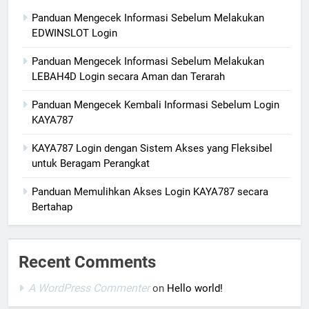
Panduan Mengecek Informasi Sebelum Melakukan
EDWINSLOT Login
Panduan Mengecek Informasi Sebelum Melakukan
LEBAH4D Login secara Aman dan Terarah
Panduan Mengecek Kembali Informasi Sebelum Login
KAYA787
KAYA787 Login dengan Sistem Akses yang Fleksibel
untuk Beragam Perangkat
Panduan Memulihkan Akses Login KAYA787 secara
Bertahap
Recent Comments
A WordPress Commenter
on
Hello world!