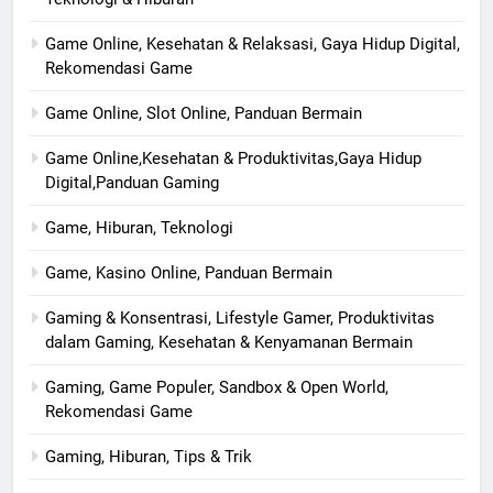
Game Online, Kesehatan & Relaksasi, Gaya Hidup Digital,
Rekomendasi Game
Game Online, Slot Online, Panduan Bermain
Game Online,Kesehatan & Produktivitas,Gaya Hidup
Digital,Panduan Gaming
Game, Hiburan, Teknologi
Game, Kasino Online, Panduan Bermain
Gaming & Konsentrasi, Lifestyle Gamer, Produktivitas
dalam Gaming, Kesehatan & Kenyamanan Bermain
Gaming, Game Populer, Sandbox & Open World,
Rekomendasi Game
Gaming, Hiburan, Tips & Trik