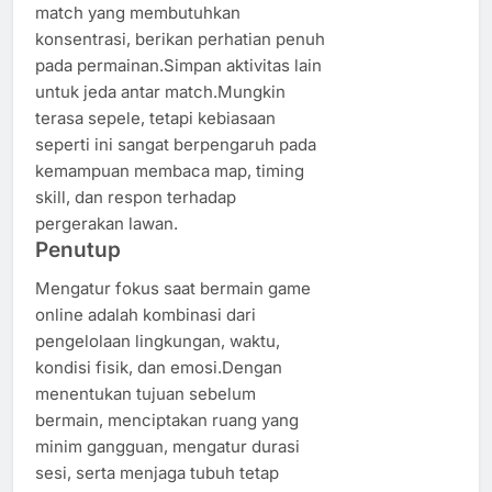
match yang membutuhkan
konsentrasi, berikan perhatian penuh
pada permainan.Simpan aktivitas lain
untuk jeda antar match.Mungkin
terasa sepele, tetapi kebiasaan
seperti ini sangat berpengaruh pada
kemampuan membaca map, timing
skill, dan respon terhadap
pergerakan lawan.
Penutup
Mengatur fokus saat bermain game
online adalah kombinasi dari
pengelolaan lingkungan, waktu,
kondisi fisik, dan emosi.Dengan
menentukan tujuan sebelum
bermain, menciptakan ruang yang
minim gangguan, mengatur durasi
sesi, serta menjaga tubuh tetap