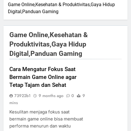
Game Online,Kesehatan & Produktivitas,Gaya Hidup
Digital,Panduan Gaming
Game Online,Kesehatan &
Produktivitas,Gaya Hidup
Digital,Panduan Gaming
Cara Mengatur Fokus Saat
Bermain Game Online agar
Tetap Tajam dan Sehat
73922b1
9 months ago
0
9
mins
Kesulitan menjaga fokus saat
bermain game online bisa membuat
performa menurun dan waktu