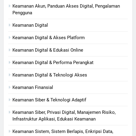
Keamanan Akun, Panduan Akses Digital, Pengalaman
Pengguna
Keamanan Digital
Keamanan Digital & Akses Platform
Keamanan Digital & Edukasi Online
Keamanan Digital & Performa Perangkat
Keamanan Digital & Teknologi Akses
Keamanan Finansial
Keamanan Siber & Teknologi Adaptif
Keamanan Siber, Privasi Digital, Manajemen Risiko,
Infrastruktur Aplikasi, Edukasi Keamanan
Keamanan Sistem, Sistem Berlapis, Enkripsi Data,