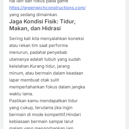
hal lain dan fokus pada game
https://greenwichconstructions.com/
yang sedang dimainkan.
Jaga Kondisi Fisik: Tidur,
Makan, dan Hidrasi
Sering kali kita menyalahkan koneksi
atau rekan tim saat performa
menurun, padahal penyebab
utamanya adalah tubuh yang sudah
kelelahan.Kurang tidur, jarang
minum, atau bermain dalam keadaan
lapar membuat otak sulit
mempertahankan fokus dalam jangka
waktu lama.
Pastikan kamu mendapatkan tidur
yang cukup, terutama jika ingin
bermain di mode kompetitif.Hindari
kebiasaan bermain sampai larut
malam yang mengorbankan jam