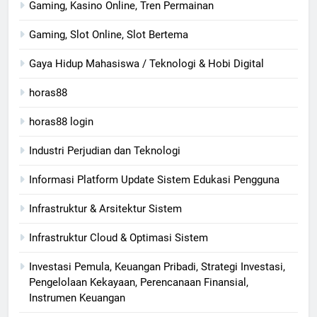
Gaming, Kasino Online, Tren Permainan
Gaming, Slot Online, Slot Bertema
Gaya Hidup Mahasiswa / Teknologi & Hobi Digital
horas88
horas88 login
Industri Perjudian dan Teknologi
Informasi Platform Update Sistem Edukasi Pengguna
Infrastruktur & Arsitektur Sistem
Infrastruktur Cloud & Optimasi Sistem
Investasi Pemula, Keuangan Pribadi, Strategi Investasi,
Pengelolaan Kekayaan, Perencanaan Finansial,
Instrumen Keuangan