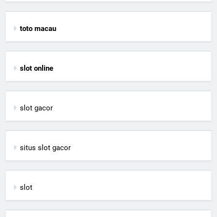
toto macau
slot online
slot gacor
situs slot gacor
slot