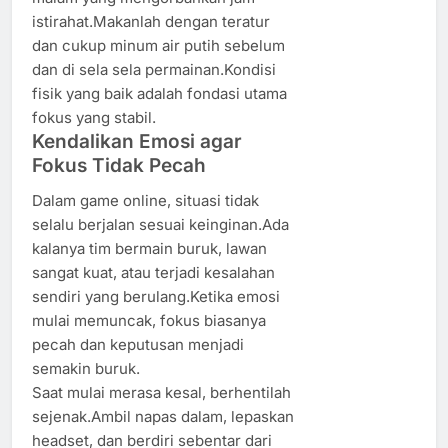
istirahat.Makanlah dengan teratur
dan cukup minum air putih sebelum
dan di sela sela permainan.Kondisi
fisik yang baik adalah fondasi utama
fokus yang stabil.
Kendalikan Emosi agar
Fokus Tidak Pecah
Dalam game online, situasi tidak
selalu berjalan sesuai keinginan.Ada
kalanya tim bermain buruk, lawan
sangat kuat, atau terjadi kesalahan
sendiri yang berulang.Ketika emosi
mulai memuncak, fokus biasanya
pecah dan keputusan menjadi
semakin buruk.
Saat mulai merasa kesal, berhentilah
sejenak.Ambil napas dalam, lepaskan
headset, dan berdiri sebentar dari