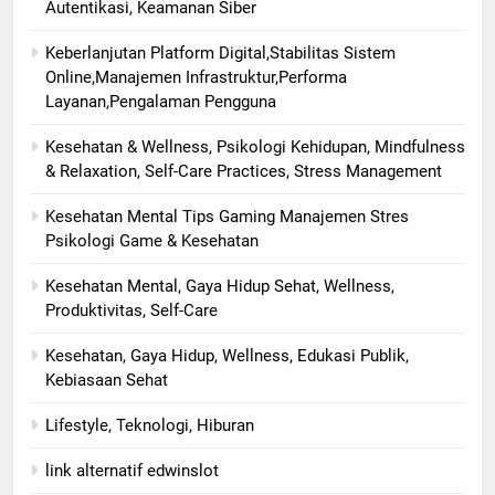
Autentikasi, Keamanan Siber
Keberlanjutan Platform Digital,Stabilitas Sistem
Online,Manajemen Infrastruktur,Performa
Layanan,Pengalaman Pengguna
Kesehatan & Wellness, Psikologi Kehidupan, Mindfulness
& Relaxation, Self-Care Practices, Stress Management
Kesehatan Mental Tips Gaming Manajemen Stres
Psikologi Game & Kesehatan
Kesehatan Mental, Gaya Hidup Sehat, Wellness,
Produktivitas, Self-Care
Kesehatan, Gaya Hidup, Wellness, Edukasi Publik,
Kebiasaan Sehat
Lifestyle, Teknologi, Hiburan
link alternatif edwinslot