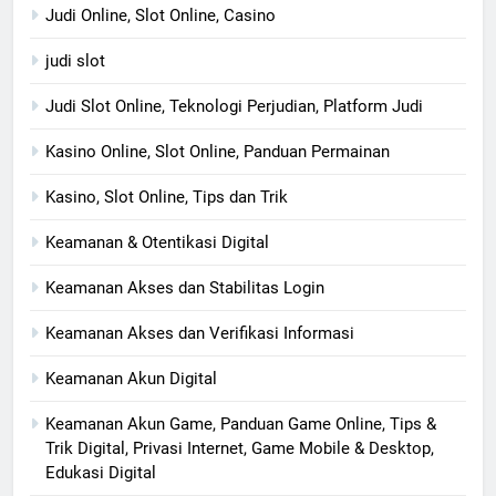
Judi Online, Slot Online, Casino
judi slot
Judi Slot Online, Teknologi Perjudian, Platform Judi
Kasino Online, Slot Online, Panduan Permainan
Kasino, Slot Online, Tips dan Trik
Keamanan & Otentikasi Digital
Keamanan Akses dan Stabilitas Login
Keamanan Akses dan Verifikasi Informasi
Keamanan Akun Digital
Keamanan Akun Game, Panduan Game Online, Tips &
Trik Digital, Privasi Internet, Game Mobile & Desktop,
Edukasi Digital