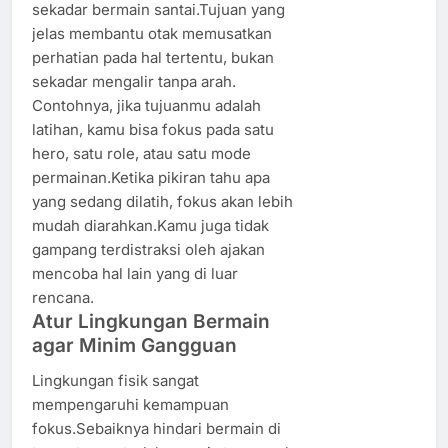
sekadar bermain santai.Tujuan yang
jelas membantu otak memusatkan
perhatian pada hal tertentu, bukan
sekadar mengalir tanpa arah.
Contohnya, jika tujuanmu adalah
latihan, kamu bisa fokus pada satu
hero, satu role, atau satu mode
permainan.Ketika pikiran tahu apa
yang sedang dilatih, fokus akan lebih
mudah diarahkan.Kamu juga tidak
gampang terdistraksi oleh ajakan
mencoba hal lain yang di luar
rencana.
Atur Lingkungan Bermain
agar Minim Gangguan
Lingkungan fisik sangat
mempengaruhi kemampuan
fokus.Sebaiknya hindari bermain di