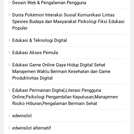
Desain Web & Pengalaman Pengguna
Dunia Pokémon Interaksi Sosial Komunikasi Lintas
Spesies Budaya dan Masyarakat Psikologi Fiksi Edukasi
Populer
Edukasi & Teknologi Digital
Edukasi Akses Pemula
Edukasi Game Online Gaya Hidup Digital Sehat
Manajemen Waktu Bermain Kesehatan dan Game
Produktivitas Digital
Edukasi Permainan Digital,Literasi Pengguna
Online,Psikologi Pengambilan Keputusan,Manajemen
Risiko Hiburan,Pengalaman Bermain Sehat
edwinslot
edwinslot alternatif