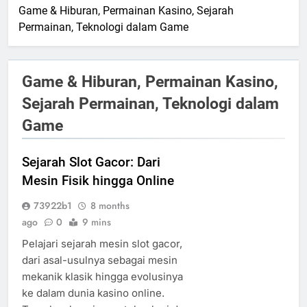
Game & Hiburan, Permainan Kasino, Sejarah
Permainan, Teknologi dalam Game
Game & Hiburan, Permainan Kasino,
Sejarah Permainan, Teknologi dalam
Game
Sejarah Slot Gacor: Dari
Mesin Fisik hingga Online
73922b1
8 months
ago
0
9 mins
Pelajari sejarah mesin slot gacor,
dari asal-usulnya sebagai mesin
mekanik klasik hingga evolusinya
ke dalam dunia kasino online.