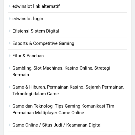
edwinslot link alternatif
edwinslot login
Efisiensi Sistem Digital
Esports & Competitive Gaming
Fitur & Panduan
Gambling, Slot Machines, Kasino Online, Strategi
Bermain
Game & Hiburan, Permainan Kasino, Sejarah Permainan,
Teknologi dalam Game
Game dan Teknologi Tips Gaming Komunikasi Tim
Permainan Multiplayer Game Online
Game Online / Situs Judi / Keamanan Digital