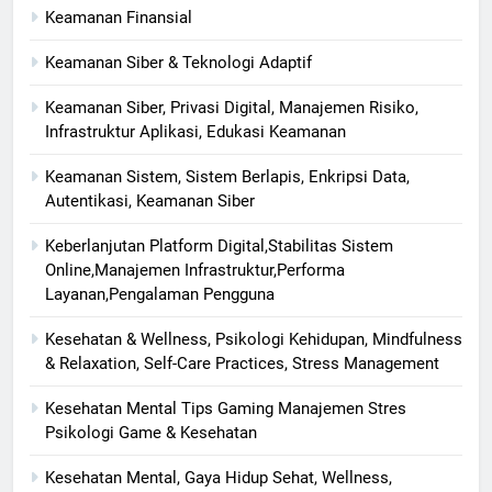
Keamanan Finansial
Keamanan Siber & Teknologi Adaptif
Keamanan Siber, Privasi Digital, Manajemen Risiko,
Infrastruktur Aplikasi, Edukasi Keamanan
Keamanan Sistem, Sistem Berlapis, Enkripsi Data,
Autentikasi, Keamanan Siber
Keberlanjutan Platform Digital,Stabilitas Sistem
Online,Manajemen Infrastruktur,Performa
Layanan,Pengalaman Pengguna
Kesehatan & Wellness, Psikologi Kehidupan, Mindfulness
& Relaxation, Self-Care Practices, Stress Management
Kesehatan Mental Tips Gaming Manajemen Stres
Psikologi Game & Kesehatan
Kesehatan Mental, Gaya Hidup Sehat, Wellness,