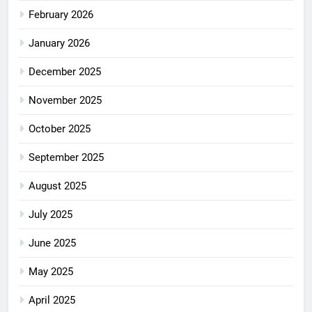
February 2026
January 2026
December 2025
November 2025
October 2025
September 2025
August 2025
July 2025
June 2025
May 2025
April 2025