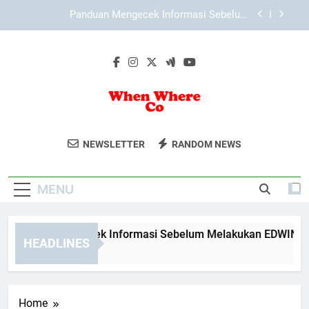
Skip
Terarah
Panduan Mengecek Kembali Informasi Sebelum
to
Login KAYA787
content
KAYA787 Login dengan Sistem Akses yang
Fleksibel untuk Beragam Perangkat
Panduan Mengecek Informasi Sebelum
Melakukan EDWINSLOT Login
Panduan Mengecek Informasi Sebelum
Melakukan LEBAH4D Login secara Aman dan
When Where Co
Terarah
Temukan Event, Kegiatan, Dan Tempat
Panduan Mengecek Kembali Informasi Sebelum
NEWSLETTER
RANDOM NEWS
Login KAYA787
Menarik Di Sekitar Anda Dengan When
KAYA787 Login dengan Sistem Akses yang
Where Co. Panduan Aktivitas Seru Di
Fleksibel untuk Beragam Perangkat
MENU
Mana Saja!
nduan Mengecek Informasi Sebelum Melakukan EDWINSLOT 
HEADLINES
Weeks Ago
Home