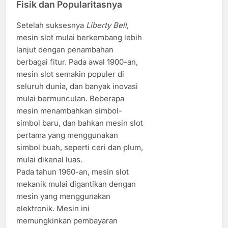
Fisik dan Popularitasnya
Setelah suksesnya
Liberty Bell
,
mesin slot mulai berkembang lebih
lanjut dengan penambahan
berbagai fitur. Pada awal 1900-an,
mesin slot semakin populer di
seluruh dunia, dan banyak inovasi
mulai bermunculan. Beberapa
mesin menambahkan simbol-
simbol baru, dan bahkan mesin slot
pertama yang menggunakan
simbol buah, seperti ceri dan plum,
mulai dikenal luas.
Pada tahun 1960-an, mesin slot
mekanik mulai digantikan dengan
mesin yang menggunakan
elektronik. Mesin ini
memungkinkan pembayaran