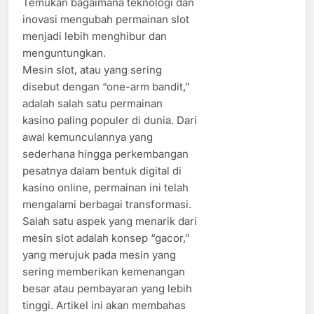
Temukan bagaimana teknologi dan
inovasi mengubah permainan slot
menjadi lebih menghibur dan
menguntungkan.
Mesin slot, atau yang sering
disebut dengan “one-arm bandit,”
adalah salah satu permainan
kasino paling populer di dunia. Dari
awal kemunculannya yang
sederhana hingga perkembangan
pesatnya dalam bentuk digital di
kasino online, permainan ini telah
mengalami berbagai transformasi.
Salah satu aspek yang menarik dari
mesin slot adalah konsep “gacor,”
yang merujuk pada mesin yang
sering memberikan kemenangan
besar atau pembayaran yang lebih
tinggi. Artikel ini akan membahas