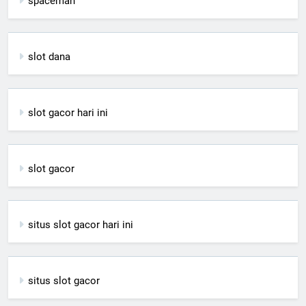
spaceman
slot dana
slot gacor hari ini
slot gacor
situs slot gacor hari ini
situs slot gacor