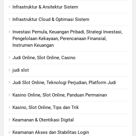
Infrastruktur & Arsitektur Sistem
Infrastruktur Cloud & Optimasi Sistem
Investasi Pemula, Keuangan Pribadi, Strategi Investasi,
Pengelolaan Kekayaan, Perencanaan Finansial,
Instrumen Keuangan
Judi Online, Slot Online, Casino
judi slot
Judi Slot Online, Teknologi Perjudian, Platform Judi
Kasino Online, Slot Online, Panduan Permainan
Kasino, Slot Online, Tips dan Trik
Keamanan & Otentikasi Digital
Keamanan Akses dan Stabilitas Login