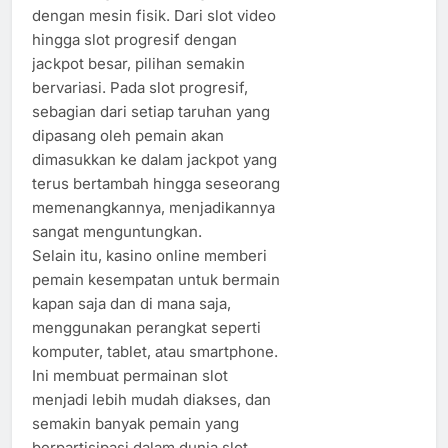
dengan mesin fisik. Dari slot video
hingga slot progresif dengan
jackpot besar, pilihan semakin
bervariasi. Pada slot progresif,
sebagian dari setiap taruhan yang
dipasang oleh pemain akan
dimasukkan ke dalam jackpot yang
terus bertambah hingga seseorang
memenangkannya, menjadikannya
sangat menguntungkan.
Selain itu, kasino online memberi
pemain kesempatan untuk bermain
kapan saja dan di mana saja,
menggunakan perangkat seperti
komputer, tablet, atau smartphone.
Ini membuat permainan slot
menjadi lebih mudah diakses, dan
semakin banyak pemain yang
berpartisipasi dalam dunia slot