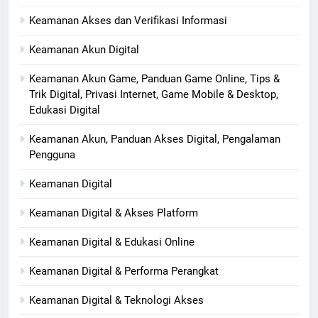
Keamanan Akses dan Verifikasi Informasi
Keamanan Akun Digital
Keamanan Akun Game, Panduan Game Online, Tips &
Trik Digital, Privasi Internet, Game Mobile & Desktop,
Edukasi Digital
Keamanan Akun, Panduan Akses Digital, Pengalaman
Pengguna
Keamanan Digital
Keamanan Digital & Akses Platform
Keamanan Digital & Edukasi Online
Keamanan Digital & Performa Perangkat
Keamanan Digital & Teknologi Akses