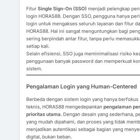
Fitur
Single Sign-On (SSO)
menjadi pelengkap pent
login HORAS88. Dengan SSO, pengguna hanya perlu
login untuk mengakses seluruh layanan dan fitur d
HORAS88. Hal ini sangat menguntungkan bagi peng
sering berpindah antar fitur, tanpa perlu memasukk
setiap kali.
Selain efisiensi, SSO juga meminimalisasi risiko k
penggunaan banyak password dan memperkuat kontr
sistem.
Pengalaman Login yang Human-Centered
Berbeda dengan sistem login yang hanya berfoku
teknis, HORAS88 mengedepankan
pengalaman pe
prioritas utama
. Dengan desain yang sederhana, 
yang mudah dipahami, dan proses yang tidak mem
menjadikan autentikasi sebagai bagian yang menyen
digital, bukan beban.