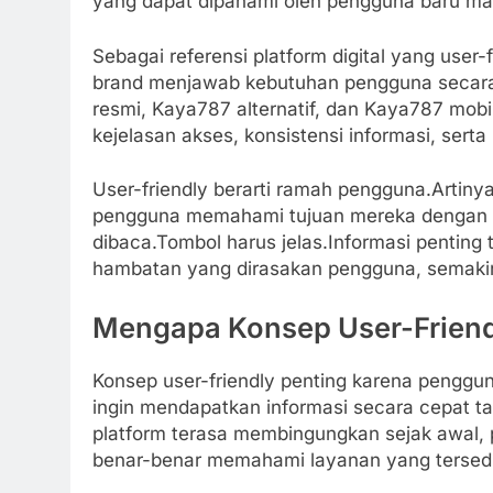
yang dapat dipahami oleh pengguna baru m
Sebagai referensi platform digital yang user
brand menjawab kebutuhan pengguna secara 
resmi, Kaya787 alternatif, dan Kaya787 m
kejelasan akses, konsistensi informasi, serta
User-friendly berarti ramah pengguna.Artin
pengguna memahami tujuan mereka dengan l
dibaca.Tombol harus jelas.Informasi penting 
hambatan yang dirasakan pengguna, semakin 
Mengapa Konsep User-Friend
Konsep user-friendly penting karena penggun
ingin mendapatkan informasi secara cepat 
platform terasa membingungkan sejak awal,
benar-benar memahami layanan yang tersed