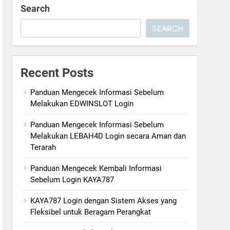
Search
SEARCH
Recent Posts
Panduan Mengecek Informasi Sebelum
Melakukan EDWINSLOT Login
Panduan Mengecek Informasi Sebelum
Melakukan LEBAH4D Login secara Aman dan
Terarah
Panduan Mengecek Kembali Informasi
Sebelum Login KAYA787
KAYA787 Login dengan Sistem Akses yang
Fleksibel untuk Beragam Perangkat