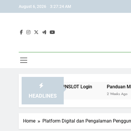
Skip
August 6, 2026
3:27:25 AM
to
content
Whe
Temukan E
m Melakukan EDWINSLOT Login
Panduan Mengecek Info
2 Weeks Ago
HEADLINES
Home
Platform Digital dan Pengalaman Penggu