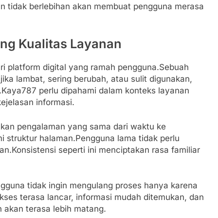
 dan tidak berlebihan akan membuat pengguna merasa
ng Kualitas Layanan
ari platform digital yang ramah pengguna.Sebuah
jika lambat, sering berubah, atau sulit digunakan,
Kaya787 perlu dipahami dalam konteks layanan
jelasan informasi.
kan pengalaman yang sama dari waktu ke
struktur halaman.Pengguna lama tidak perlu
n.Konsistensi seperti ini menciptakan rasa familiar
Pengguna tidak ingin mengulang proses hanya karena
kses terasa lancar, informasi mudah ditemukan, dan
 akan terasa lebih matang.