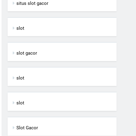
situs slot gacor
slot
slot gacor
slot
slot
Slot Gacor