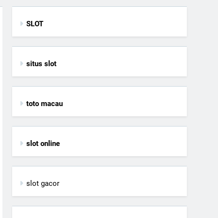
SLOT
situs slot
toto macau
slot online
slot gacor