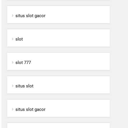
situs slot gacor
slot
slot 777
situs slot
situs slot gacor