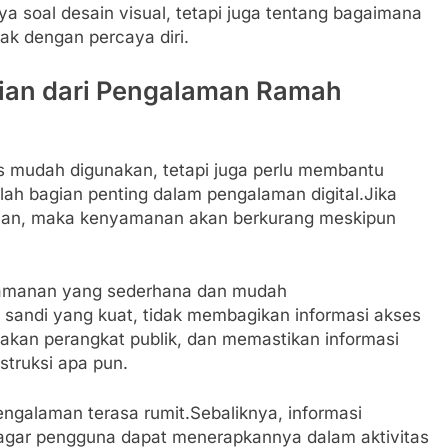
 soal desain visual, tetapi juga tentang bagaimana
k dengan percaya diri.
ian dari Pengalaman Ramah
us mudah digunakan, tetapi juga perlu membantu
 bagian penting dalam pengalaman digital.Jika
nan, maka kenyamanan akan berkurang meskipun
eamanan yang sederhana dan mudah
sandi yang kuat, tidak membagikan informasi akses
nakan perangkat publik, dan memastikan informasi
struksi apa pun.
galaman terasa rumit.Sebaliknya, informasi
 agar pengguna dapat menerapkannya dalam aktivitas