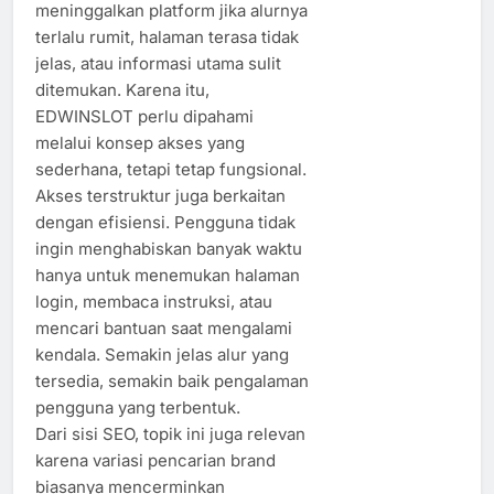
meninggalkan platform jika alurnya
terlalu rumit, halaman terasa tidak
jelas, atau informasi utama sulit
ditemukan. Karena itu,
EDWINSLOT perlu dipahami
melalui konsep akses yang
sederhana, tetapi tetap fungsional.
Akses terstruktur juga berkaitan
dengan efisiensi. Pengguna tidak
ingin menghabiskan banyak waktu
hanya untuk menemukan halaman
login, membaca instruksi, atau
mencari bantuan saat mengalami
kendala. Semakin jelas alur yang
tersedia, semakin baik pengalaman
pengguna yang terbentuk.
Dari sisi SEO, topik ini juga relevan
karena variasi pencarian brand
biasanya mencerminkan