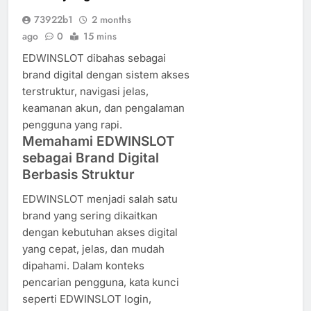
73922b1
2 months
ago
0
15 mins
EDWINSLOT dibahas sebagai
brand digital dengan sistem akses
terstruktur, navigasi jelas,
keamanan akun, dan pengalaman
pengguna yang rapi.
Memahami EDWINSLOT
sebagai Brand Digital
Berbasis Struktur
EDWINSLOT menjadi salah satu
brand yang sering dikaitkan
dengan kebutuhan akses digital
yang cepat, jelas, dan mudah
dipahami. Dalam konteks
pencarian pengguna, kata kunci
seperti EDWINSLOT login,