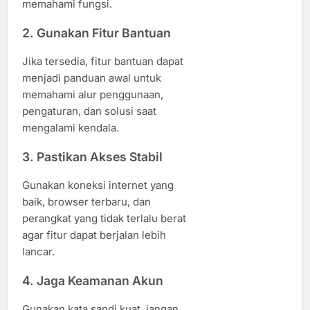
memahami fungsi.
2. Gunakan Fitur Bantuan
Jika tersedia, fitur bantuan dapat
menjadi panduan awal untuk
memahami alur penggunaan,
pengaturan, dan solusi saat
mengalami kendala.
3. Pastikan Akses Stabil
Gunakan koneksi internet yang
baik, browser terbaru, dan
perangkat yang tidak terlalu berat
agar fitur dapat berjalan lebih
lancar.
4. Jaga Keamanan Akun
Gunakan kata sandi kuat, jangan