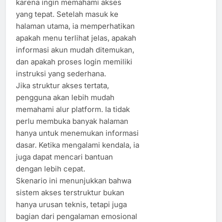
karena ingin memahami akses
yang tepat. Setelah masuk ke
halaman utama, ia memperhatikan
apakah menu terlihat jelas, apakah
informasi akun mudah ditemukan,
dan apakah proses login memiliki
instruksi yang sederhana.
Jika struktur akses tertata,
pengguna akan lebih mudah
memahami alur platform. Ia tidak
perlu membuka banyak halaman
hanya untuk menemukan informasi
dasar. Ketika mengalami kendala, ia
juga dapat mencari bantuan
dengan lebih cepat.
Skenario ini menunjukkan bahwa
sistem akses terstruktur bukan
hanya urusan teknis, tetapi juga
bagian dari pengalaman emosional