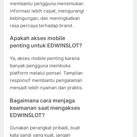
membantu pengguna menemukan
informasi lebih cepat, mengurangi
kebingungan, dan meningkatkan
rasa percaya terhadap brand.
Apakah akses mobile
penting untuk EDWINSLOT?
Ya, akses mobile penting karena
banyak pengguna membuka
platform melalui ponsel. Tampilan
responsif membantu pengalaman
menjadi lebih nyaman dan praktis.
Bagaimana cara menjaga
keamanan saat mengakses
EDWINSLOT?
Gunakan perangkat pribadi, buat
kata sandi yang kuat, jangan