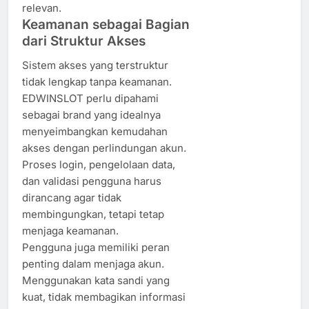
relevan.
Keamanan sebagai Bagian
dari Struktur Akses
Sistem akses yang terstruktur
tidak lengkap tanpa keamanan.
EDWINSLOT perlu dipahami
sebagai brand yang idealnya
menyeimbangkan kemudahan
akses dengan perlindungan akun.
Proses login, pengelolaan data,
dan validasi pengguna harus
dirancang agar tidak
membingungkan, tetapi tetap
menjaga keamanan.
Pengguna juga memiliki peran
penting dalam menjaga akun.
Menggunakan kata sandi yang
kuat, tidak membagikan informasi