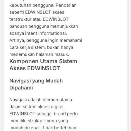
kebutuhan pengguna. Pencarian
seperti EDWINSLOT akses
terstruktur atau EDWINSLOT
panduan pengguna menunjukkan
adanya intent informational.
Artinya, pengguna ingin memahami
cara kerja sistem, bukan hanya
menemukan halaman masuk.
Komponen Utama Sistem
Akses EDWINSLOT
Navigasi yang Mudah
Dipahami
Navigasi adalah elemen utama
dalam sistem akses digital.
EDWINSLOT sebagai brand perlu
memiliki struktur menu yang
mudah dikenali, tidak berlebihan,