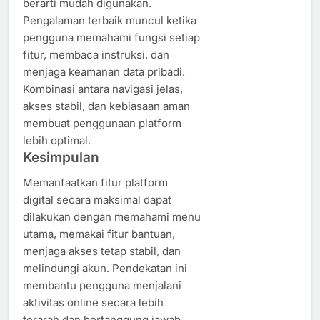
berarti mudah digunakan.
Pengalaman terbaik muncul ketika
pengguna memahami fungsi setiap
fitur, membaca instruksi, dan
menjaga keamanan data pribadi.
Kombinasi antara navigasi jelas,
akses stabil, dan kebiasaan aman
membuat penggunaan platform
lebih optimal.
Kesimpulan
Memanfaatkan fitur platform
digital secara maksimal dapat
dilakukan dengan memahami menu
utama, memakai fitur bantuan,
menjaga akses tetap stabil, dan
melindungi akun. Pendekatan ini
membantu pengguna menjalani
aktivitas online secara lebih
terarah dan bertanggung jawab.