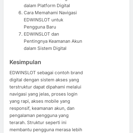
dalam Platform Digital
Cara Memahami Navigasi
EDWINSLOT untuk
Pengguna Baru
EDWINSLOT dan
Pentingnya Keamanan Akun
dalam Sistem Digital
Kesimpulan
EDWINSLOT sebagai contoh brand
digital dengan sistem akses yang
terstruktur dapat dipahami melalui
navigasi yang jelas, proses login
yang rapi, akses mobile yang
responsif, keamanan akun, dan
pengalaman pengguna yang
terarah. Struktur seperti ini
membantu pengguna merasa lebih