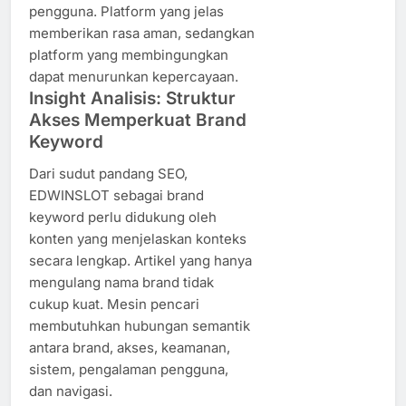
pengguna. Platform yang jelas
memberikan rasa aman, sedangkan
platform yang membingungkan
dapat menurunkan kepercayaan.
Insight Analisis: Struktur
Akses Memperkuat Brand
Keyword
Dari sudut pandang SEO,
EDWINSLOT sebagai brand
keyword perlu didukung oleh
konten yang menjelaskan konteks
secara lengkap. Artikel yang hanya
mengulang nama brand tidak
cukup kuat. Mesin pencari
membutuhkan hubungan semantik
antara brand, akses, keamanan,
sistem, pengalaman pengguna,
dan navigasi.