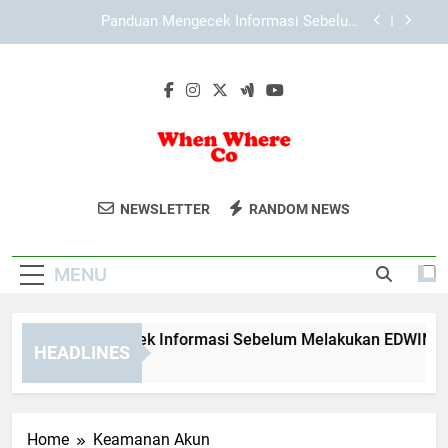
Skip
Terarah
Panduan Mengecek Kembali Informasi Sebelum
to
Login KAYA787
content
KAYA787 Login dengan Sistem Akses yang
Fleksibel untuk Beragam Perangkat
Panduan Mengecek Informasi Sebelum
Melakukan EDWINSLOT Login
Panduan Mengecek Informasi Sebelum
Melakukan LEBAH4D Login secara Aman dan
When Where Co
Terarah
Temukan Event, Kegiatan, Dan Tempat
Panduan Mengecek Kembali Informasi Sebelum
NEWSLETTER
RANDOM NEWS
Login KAYA787
Menarik Di Sekitar Anda Dengan When
KAYA787 Login dengan Sistem Akses yang
Where Co. Panduan Aktivitas Seru Di
Fleksibel untuk Beragam Perangkat
MENU
Mana Saja!
nduan Mengecek Informasi Sebelum Melakukan EDWINSLOT 
HEADLINES
Weeks Ago
Home
Keamanan Akun