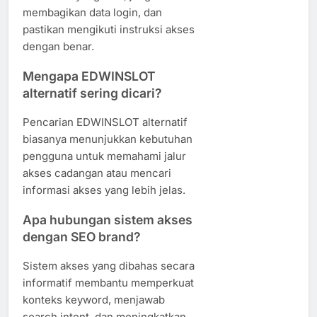
membagikan data login, dan
pastikan mengikuti instruksi akses
dengan benar.
Mengapa EDWINSLOT
alternatif sering dicari?
Pencarian EDWINSLOT alternatif
biasanya menunjukkan kebutuhan
pengguna untuk memahami jalur
akses cadangan atau mencari
informasi akses yang lebih jelas.
Apa hubungan sistem akses
dengan SEO brand?
Sistem akses yang dibahas secara
informatif membantu memperkuat
konteks keyword, menjawab
search intent, dan meningkatkan