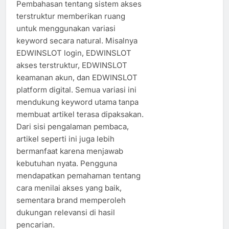
Pembahasan tentang sistem akses
terstruktur memberikan ruang
untuk menggunakan variasi
keyword secara natural. Misalnya
EDWINSLOT login, EDWINSLOT
akses terstruktur, EDWINSLOT
keamanan akun, dan EDWINSLOT
platform digital. Semua variasi ini
mendukung keyword utama tanpa
membuat artikel terasa dipaksakan.
Dari sisi pengalaman pembaca,
artikel seperti ini juga lebih
bermanfaat karena menjawab
kebutuhan nyata. Pengguna
mendapatkan pemahaman tentang
cara menilai akses yang baik,
sementara brand memperoleh
dukungan relevansi di hasil
pencarian.