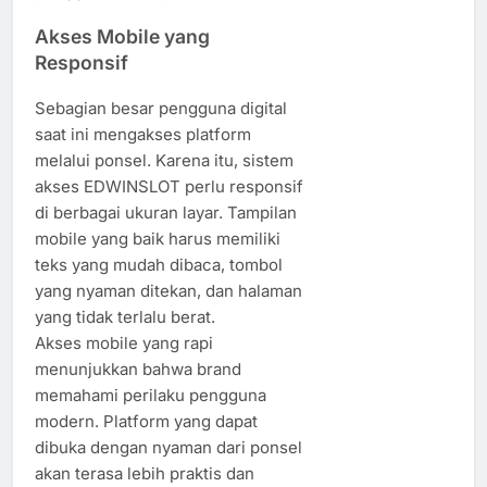
Akses Mobile yang
Responsif
Sebagian besar pengguna digital
saat ini mengakses platform
melalui ponsel. Karena itu, sistem
akses EDWINSLOT perlu responsif
di berbagai ukuran layar. Tampilan
mobile yang baik harus memiliki
teks yang mudah dibaca, tombol
yang nyaman ditekan, dan halaman
yang tidak terlalu berat.
Akses mobile yang rapi
menunjukkan bahwa brand
memahami perilaku pengguna
modern. Platform yang dapat
dibuka dengan nyaman dari ponsel
akan terasa lebih praktis dan