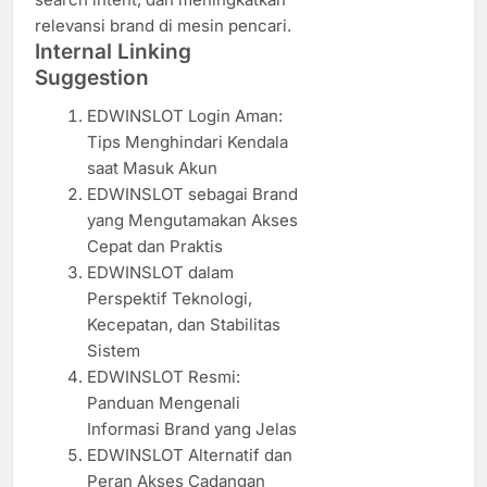
relevansi brand di mesin pencari.
Internal Linking
Suggestion
EDWINSLOT Login Aman:
Tips Menghindari Kendala
saat Masuk Akun
EDWINSLOT sebagai Brand
yang Mengutamakan Akses
Cepat dan Praktis
EDWINSLOT dalam
Perspektif Teknologi,
Kecepatan, dan Stabilitas
Sistem
EDWINSLOT Resmi:
Panduan Mengenali
Informasi Brand yang Jelas
EDWINSLOT Alternatif dan
Peran Akses Cadangan