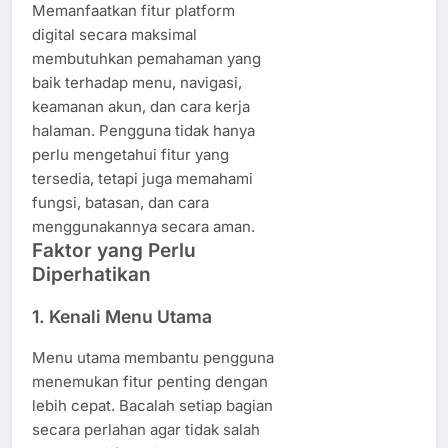
Memanfaatkan fitur platform
digital secara maksimal
membutuhkan pemahaman yang
baik terhadap menu, navigasi,
keamanan akun, dan cara kerja
halaman. Pengguna tidak hanya
perlu mengetahui fitur yang
tersedia, tetapi juga memahami
fungsi, batasan, dan cara
menggunakannya secara aman.
Faktor yang Perlu
Diperhatikan
1. Kenali Menu Utama
Menu utama membantu pengguna
menemukan fitur penting dengan
lebih cepat. Bacalah setiap bagian
secara perlahan agar tidak salah