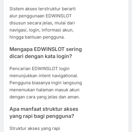
Sistem akses terstruktur berarti
alur penggunaan EDWINSLOT
disusun secara jelas, mulai dari
navigasi, login, informasi akun,
hingga bantuan pengguna.
Mengapa EDWINSLOT sering
dicari dengan kata login?
Pencarian EDWINSLOT login
menunjukkan intent navigational.
Pengguna biasanya ingin langsung
menemukan halaman masuk akun
dengan cara yang jelas dan aman.
Apa manfaat struktur akses
yang rapi bagi pengguna?
Struktur akses yang rapi