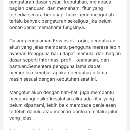
pengaturan dasar sesuai kebutuhan, membaca
bagian panduan, dan memahami fitur yang
tersedia secara bertahap.Tidak perlu mengubah
terlalu banyak pengaturan sekaligus jika belum
benar-benar memahami fungsinya.
Dalam pengalaman Edwinslot Login, pengaturan
akun yang jelas membantu pengguna merasa lebih
nyaman.Pengguna baru dapat memulai dari bagian
dasar seperti informasi profil, keamanan, dan
bantuan.Sementara pengguna lama dapat
memeriksa kembali apakah pengaturan lama
masih sesuai dengan kebutuhan saat ini.
Mengatur akun dengan hati-hati juga membantu
mengurangi risiko kesalahan.Jika ada fitur yang
belum dipahami, lebih baik membaca penjelasan
terlebih dahulu atau mencari bantuan melalui jalur
yang jelas.