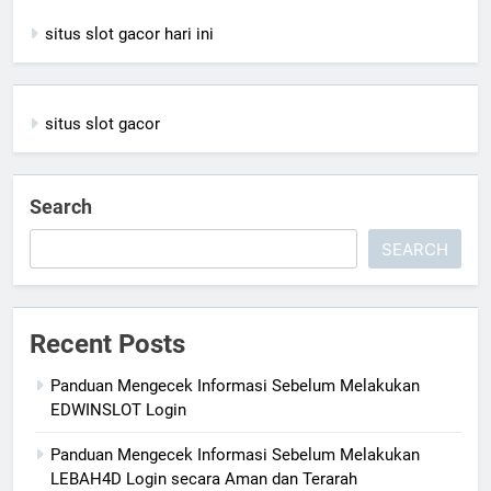
situs slot gacor hari ini
situs slot gacor
Search
SEARCH
Recent Posts
Panduan Mengecek Informasi Sebelum Melakukan
EDWINSLOT Login
Panduan Mengecek Informasi Sebelum Melakukan
LEBAH4D Login secara Aman dan Terarah