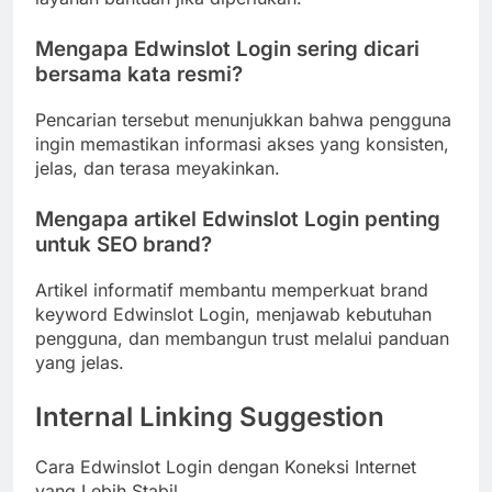
Mengapa Edwinslot Login sering dicari
bersama kata resmi?
Pencarian tersebut menunjukkan bahwa pengguna
ingin memastikan informasi akses yang konsisten,
jelas, dan terasa meyakinkan.
Mengapa artikel Edwinslot Login penting
untuk SEO brand?
Artikel informatif membantu memperkuat brand
keyword Edwinslot Login, menjawab kebutuhan
pengguna, dan membangun trust melalui panduan
yang jelas.
Internal Linking Suggestion
Cara Edwinslot Login dengan Koneksi Internet
yang Lebih Stabil