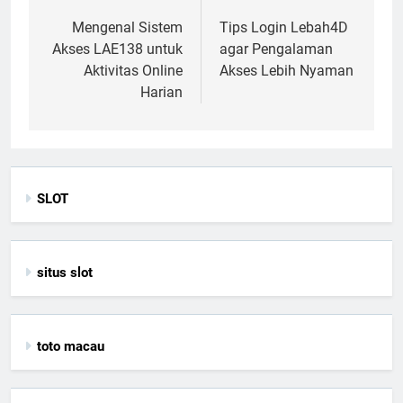
navigation
Mengenal Sistem
Tips Login Lebah4D
Akses LAE138 untuk
agar Pengalaman
Aktivitas Online
Akses Lebih Nyaman
Harian
SLOT
situs slot
toto macau