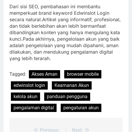
Dari sisi SEO, pembahasan ini membantu
memperkuat brand keyword Edwinslot Login
secara natural.Artikel yang informatif, profesional,
dan tidak berlebihan akan lebih bermanfaat
dibandingkan konten yang hanya mengulang kata
kunci.Pada akhirnya, pengelolaan akun yang baik
adalah pengelolaan yang mudah dipahami, aman
dilakukan, dan mendukung pengalaman digital
yang lebih terarah.
Tagged:
Akses Aman
browser mobile
edwinslot login
Keamanan Akun
kelola akun
panduan pengguna
pengalaman digital
pengaturan akun
Previous:
Next:
Post