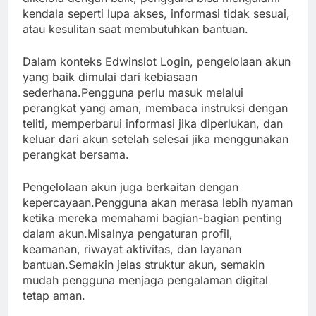
kendala seperti lupa akses, informasi tidak sesuai,
atau kesulitan saat membutuhkan bantuan.
Dalam konteks Edwinslot Login, pengelolaan akun
yang baik dimulai dari kebiasaan
sederhana.Pengguna perlu masuk melalui
perangkat yang aman, membaca instruksi dengan
teliti, memperbarui informasi jika diperlukan, dan
keluar dari akun setelah selesai jika menggunakan
perangkat bersama.
Pengelolaan akun juga berkaitan dengan
kepercayaan.Pengguna akan merasa lebih nyaman
ketika mereka memahami bagian-bagian penting
dalam akun.Misalnya pengaturan profil,
keamanan, riwayat aktivitas, dan layanan
bantuan.Semakin jelas struktur akun, semakin
mudah pengguna menjaga pengalaman digital
tetap aman.