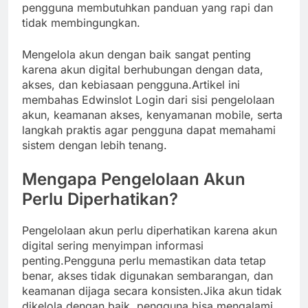
pengguna membutuhkan panduan yang rapi dan
tidak membingungkan.
Mengelola akun dengan baik sangat penting
karena akun digital berhubungan dengan data,
akses, dan kebiasaan pengguna.Artikel ini
membahas Edwinslot Login dari sisi pengelolaan
akun, keamanan akses, kenyamanan mobile, serta
langkah praktis agar pengguna dapat memahami
sistem dengan lebih tenang.
Mengapa Pengelolaan Akun
Perlu Diperhatikan?
Pengelolaan akun perlu diperhatikan karena akun
digital sering menyimpan informasi
penting.Pengguna perlu memastikan data tetap
benar, akses tidak digunakan sembarangan, dan
keamanan dijaga secara konsisten.Jika akun tidak
dikelola dengan baik, pengguna bisa mengalami