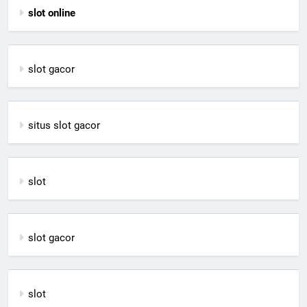
slot online
slot gacor
situs slot gacor
slot
slot gacor
slot