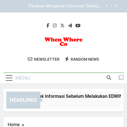
Skip
Terarah
Panduan Mengecek Kembali Informasi Sebelum
to
Login KAYA787
content
KAYA787 Login dengan Sistem Akses yang
Fleksibel untuk Beragam Perangkat
Panduan Mengecek Informasi Sebelum
Melakukan EDWINSLOT Login
Panduan Mengecek Informasi Sebelum
Melakukan LEBAH4D Login secara Aman dan
When Where Co
Terarah
Temukan Event, Kegiatan, Dan Tempat
Panduan Mengecek Kembali Informasi Sebelum
NEWSLETTER
RANDOM NEWS
Login KAYA787
Menarik Di Sekitar Anda Dengan When
KAYA787 Login dengan Sistem Akses yang
Where Co. Panduan Aktivitas Seru Di
Fleksibel untuk Beragam Perangkat
MENU
Mana Saja!
anduan Mengecek Informasi Sebelum Melakukan EDWINSLOT
HEADLINES
 Weeks Ago
Home