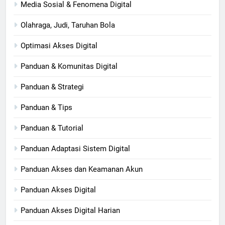
Media Sosial & Fenomena Digital
Olahraga, Judi, Taruhan Bola
Optimasi Akses Digital
Panduan & Komunitas Digital
Panduan & Strategi
Panduan & Tips
Panduan & Tutorial
Panduan Adaptasi Sistem Digital
Panduan Akses dan Keamanan Akun
Panduan Akses Digital
Panduan Akses Digital Harian