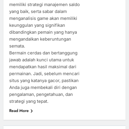
memiliki strategi manajemen saldo
yang baik, serta sabar dalam
menganalisis game akan memiliki
keunggulan yang signifikan
dibandingkan pemain yang hanya
mengandalkan keberuntungan
semata.
Bermain cerdas dan bertanggung
jawab adalah kunci utama untuk
mendapatkan hasil maksimal dari
permainan. Jadi, sebelum mencari
situs yang katanya gacor, pastikan
Anda juga membekali diri dengan
pengalaman, pengetahuan, dan
strategi yang tepat.
Read More