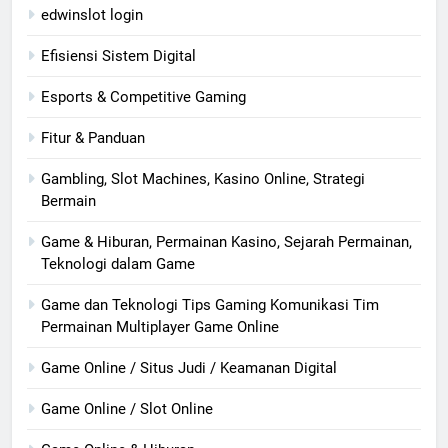
edwinslot login
Efisiensi Sistem Digital
Esports & Competitive Gaming
Fitur & Panduan
Gambling, Slot Machines, Kasino Online, Strategi
Bermain
Game & Hiburan, Permainan Kasino, Sejarah Permainan,
Teknologi dalam Game
Game dan Teknologi Tips Gaming Komunikasi Tim
Permainan Multiplayer Game Online
Game Online / Situs Judi / Keamanan Digital
Game Online / Slot Online