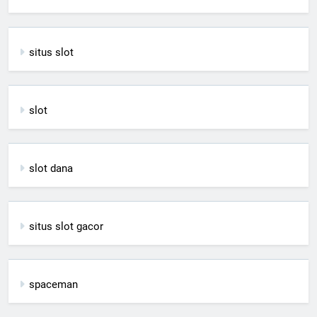
situs slot
slot
slot dana
situs slot gacor
spaceman