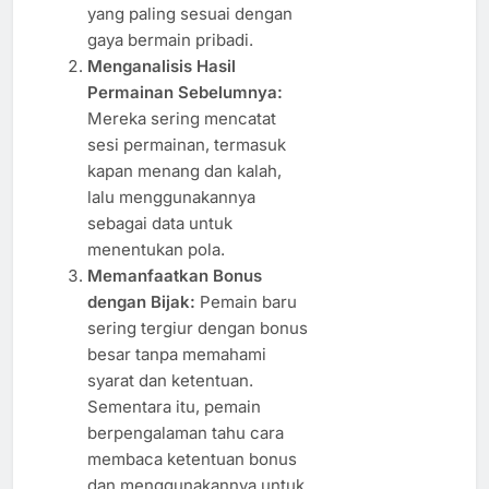
yang paling sesuai dengan
gaya bermain pribadi.
Menganalisis Hasil
Permainan Sebelumnya:
Mereka sering mencatat
sesi permainan, termasuk
kapan menang dan kalah,
lalu menggunakannya
sebagai data untuk
menentukan pola.
Memanfaatkan Bonus
dengan Bijak:
Pemain baru
sering tergiur dengan bonus
besar tanpa memahami
syarat dan ketentuan.
Sementara itu, pemain
berpengalaman tahu cara
membaca ketentuan bonus
dan menggunakannya untuk