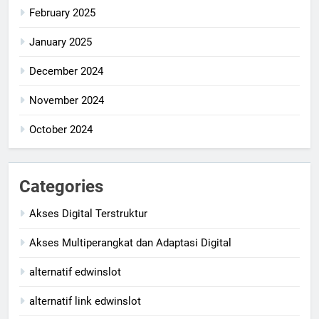
February 2025
January 2025
December 2024
November 2024
October 2024
Categories
Akses Digital Terstruktur
Akses Multiperangkat dan Adaptasi Digital
alternatif edwinslot
alternatif link edwinslot