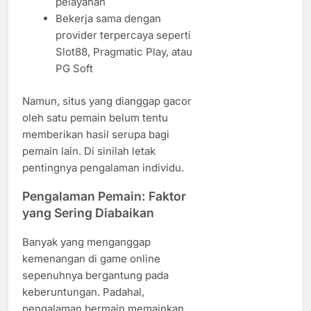
pelayanan
Bekerja sama dengan
provider terpercaya seperti
Slot88, Pragmatic Play, atau
PG Soft
Namun, situs yang dianggap gacor
oleh satu pemain belum tentu
memberikan hasil serupa bagi
pemain lain. Di sinilah letak
pentingnya pengalaman individu.
Pengalaman Pemain: Faktor
yang Sering Diabaikan
Banyak yang menganggap
kemenangan di game online
sepenuhnya bergantung pada
keberuntungan. Padahal,
pengalaman bermain memainkan