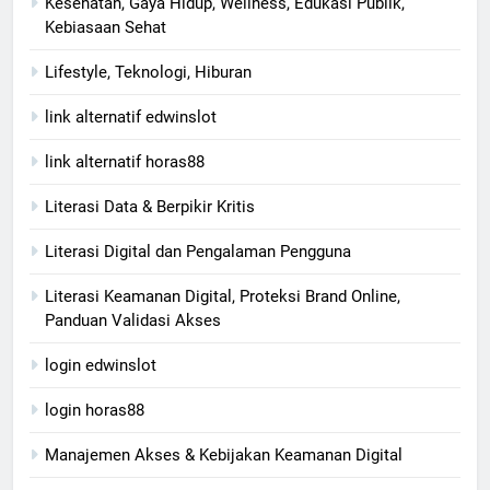
Kesehatan, Gaya Hidup, Wellness, Edukasi Publik,
Kebiasaan Sehat
Lifestyle, Teknologi, Hiburan
link alternatif edwinslot
link alternatif horas88
Literasi Data & Berpikir Kritis
Literasi Digital dan Pengalaman Pengguna
Literasi Keamanan Digital, Proteksi Brand Online,
Panduan Validasi Akses
login edwinslot
login horas88
Manajemen Akses & Kebijakan Keamanan Digital