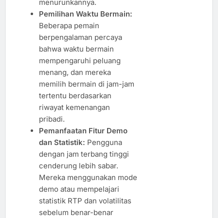
menurunkannya.
Pemilihan Waktu Bermain:
Beberapa pemain
berpengalaman percaya
bahwa waktu bermain
mempengaruhi peluang
menang, dan mereka
memilih bermain di jam-jam
tertentu berdasarkan
riwayat kemenangan
pribadi.
Pemanfaatan Fitur Demo
dan Statistik:
Pengguna
dengan jam terbang tinggi
cenderung lebih sabar.
Mereka menggunakan mode
demo atau mempelajari
statistik RTP dan volatilitas
sebelum benar-benar