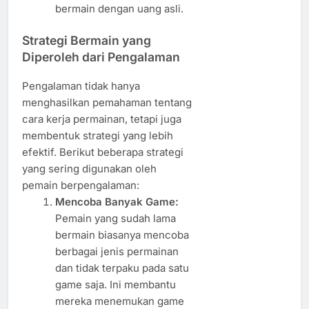
bermain dengan uang asli.
Strategi Bermain yang
Diperoleh dari Pengalaman
Pengalaman tidak hanya
menghasilkan pemahaman tentang
cara kerja permainan, tetapi juga
membentuk strategi yang lebih
efektif. Berikut beberapa strategi
yang sering digunakan oleh
pemain berpengalaman:
Mencoba Banyak Game:
Pemain yang sudah lama
bermain biasanya mencoba
berbagai jenis permainan
dan tidak terpaku pada satu
game saja. Ini membantu
mereka menemukan game