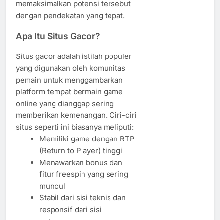
memaksimalkan potensi tersebut
dengan pendekatan yang tepat.
Apa Itu Situs Gacor?
Situs gacor adalah istilah populer
yang digunakan oleh komunitas
pemain untuk menggambarkan
platform tempat bermain game
online yang dianggap sering
memberikan kemenangan. Ciri-ciri
situs seperti ini biasanya meliputi:
Memiliki game dengan RTP
(Return to Player) tinggi
Menawarkan bonus dan
fitur freespin yang sering
muncul
Stabil dari sisi teknis dan
responsif dari sisi