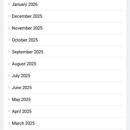
January 2026
December 2025
November 2025
October 2025
September 2025
August 2025
July 2025
June 2025
May 2025
April 2025
March 2025