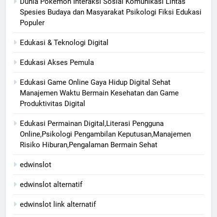
Dunia Pokémon Interaksi Sosial Komunikasi Lintas
Spesies Budaya dan Masyarakat Psikologi Fiksi Edukasi
Populer
Edukasi & Teknologi Digital
Edukasi Akses Pemula
Edukasi Game Online Gaya Hidup Digital Sehat
Manajemen Waktu Bermain Kesehatan dan Game
Produktivitas Digital
Edukasi Permainan Digital,Literasi Pengguna
Online,Psikologi Pengambilan Keputusan,Manajemen
Risiko Hiburan,Pengalaman Bermain Sehat
edwinslot
edwinslot alternatif
edwinslot link alternatif