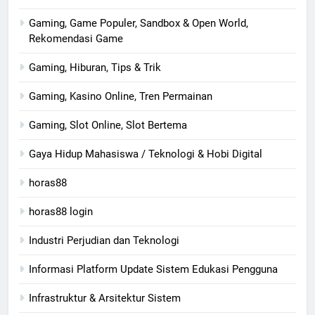
Gaming, Game Populer, Sandbox & Open World,
Rekomendasi Game
Gaming, Hiburan, Tips & Trik
Gaming, Kasino Online, Tren Permainan
Gaming, Slot Online, Slot Bertema
Gaya Hidup Mahasiswa / Teknologi & Hobi Digital
horas88
horas88 login
Industri Perjudian dan Teknologi
Informasi Platform Update Sistem Edukasi Pengguna
Infrastruktur & Arsitektur Sistem