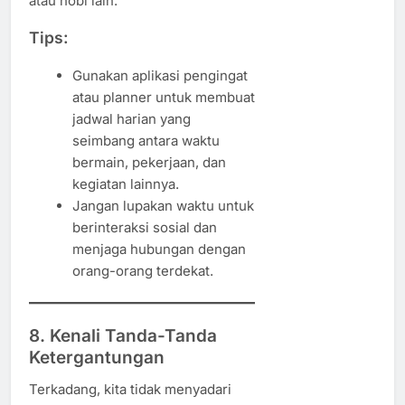
atau hobi lain.
Tips:
Gunakan aplikasi pengingat
atau planner untuk membuat
jadwal harian yang
seimbang antara waktu
bermain, pekerjaan, dan
kegiatan lainnya.
Jangan lupakan waktu untuk
berinteraksi sosial dan
menjaga hubungan dengan
orang-orang terdekat.
8. Kenali Tanda-Tanda
Ketergantungan
Terkadang, kita tidak menyadari