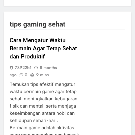
tips gaming sehat
Cara Mengatur Waktu
Bermain Agar Tetap Sehat
dan Produktif
73922b1
8 months
ago
0
9 mins
Temukan tips efektif mengatur
waktu bermain game agar tetap
sehat, meningkatkan kebugaran
fisik dan mental, serta menjaga
keseimbangan antara hobi dan
kehidupan sehari-hari.
Bermain game adalah aktivitas
yang menyenangkan dan banyak