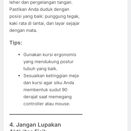
leher dan pergelangan tangan.
Pastikan Anda duduk dengan
posisi yang baik: punggung tegak,
kaki rata di lantai, dan layar sejajar
dengan mata.
Tips:
Gunakan kursi ergonomis
yang mendukung postur
tubuh yang baik.
Sesuaikan ketinggian meja
dan kursi agar siku Anda
membentuk sudut 90
derajat saat memegang
controller atau mouse.
4. Jangan Lupakan