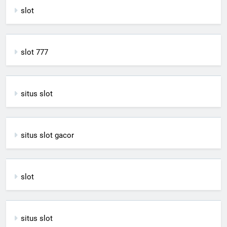
slot
slot 777
situs slot
situs slot gacor
slot
situs slot