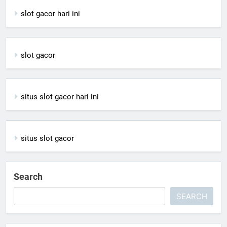
slot gacor hari ini
slot gacor
situs slot gacor hari ini
situs slot gacor
Search
SEARCH