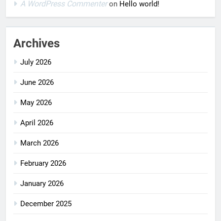
A WordPress Commenter
on
Hello world!
Archives
July 2026
June 2026
May 2026
April 2026
March 2026
February 2026
January 2026
December 2025