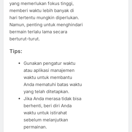
yang memerlukan fokus tinggi,
memberi waktu lebih banyak di
hari tertentu mungkin diperlukan.
Namun, penting untuk menghindari
bermain terlalu lama secara
berturut-turut.
Tips:
Gunakan pengatur waktu
atau aplikasi manajemen
waktu untuk membantu
Anda mematuhi batas waktu
yang telah ditetapkan.
Jika Anda merasa tidak bisa
berhenti, beri diri Anda
waktu untuk istirahat
sebelum melanjutkan
permainan.