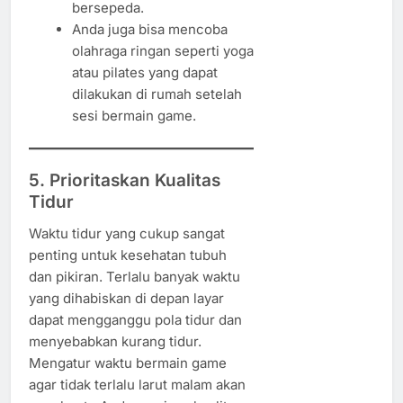
bersepeda.
Anda juga bisa mencoba
olahraga ringan seperti yoga
atau pilates yang dapat
dilakukan di rumah setelah
sesi bermain game.
5. Prioritaskan Kualitas
Tidur
Waktu tidur yang cukup sangat
penting untuk kesehatan tubuh
dan pikiran. Terlalu banyak waktu
yang dihabiskan di depan layar
dapat mengganggu pola tidur dan
menyebabkan kurang tidur.
Mengatur waktu bermain game
agar tidak terlalu larut malam akan