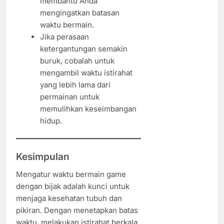
membantu Anda
mengingatkan batasan
waktu bermain.
Jika perasaan
ketergantungan semakin
buruk, cobalah untuk
mengambil waktu istirahat
yang lebih lama dari
permainan untuk
memulihkan keseimbangan
hidup.
Kesimpulan
Mengatur waktu bermain game
dengan bijak adalah kunci untuk
menjaga kesehatan tubuh dan
pikiran. Dengan menetapkan batas
waktu, melakukan istirahat berkala,