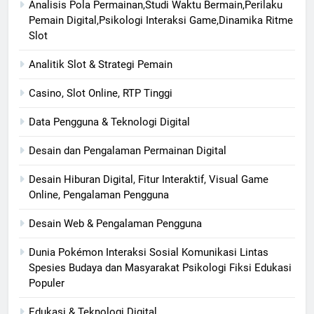
Analisis Pola Permainan,Studi Waktu Bermain,Perilaku
Pemain Digital,Psikologi Interaksi Game,Dinamika Ritme
Slot
Analitik Slot & Strategi Pemain
Casino, Slot Online, RTP Tinggi
Data Pengguna & Teknologi Digital
Desain dan Pengalaman Permainan Digital
Desain Hiburan Digital, Fitur Interaktif, Visual Game
Online, Pengalaman Pengguna
Desain Web & Pengalaman Pengguna
Dunia Pokémon Interaksi Sosial Komunikasi Lintas
Spesies Budaya dan Masyarakat Psikologi Fiksi Edukasi
Populer
Edukasi & Teknologi Digital