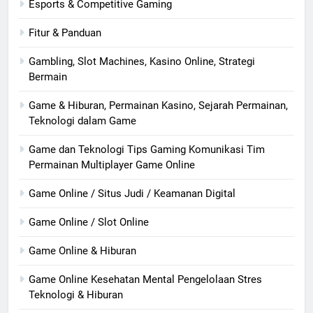
Esports & Competitive Gaming
Fitur & Panduan
Gambling, Slot Machines, Kasino Online, Strategi
Bermain
Game & Hiburan, Permainan Kasino, Sejarah Permainan,
Teknologi dalam Game
Game dan Teknologi Tips Gaming Komunikasi Tim
Permainan Multiplayer Game Online
Game Online / Situs Judi / Keamanan Digital
Game Online / Slot Online
Game Online & Hiburan
Game Online Kesehatan Mental Pengelolaan Stres
Teknologi & Hiburan