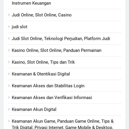
Instrumen Keuangan
Judi Online, Slot Online, Casino
judi slot
Judi Slot Online, Teknologi Perjudian, Platform Judi
Kasino Online, Slot Online, Panduan Permainan
Kasino, Slot Online, Tips dan Trik
Keamanan & Otentikasi Digital
Keamanan Akses dan Stabilitas Login
Keamanan Akses dan Verifikasi Informasi
Keamanan Akun Digital
Keamanan Akun Game, Panduan Game Online, Tips &
Trik Digital, Privasi Internet, Game Mobile & Desktop,