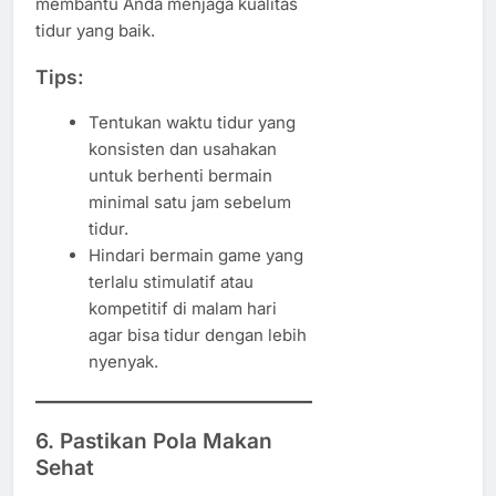
membantu Anda menjaga kualitas
tidur yang baik.
Tips:
Tentukan waktu tidur yang
konsisten dan usahakan
untuk berhenti bermain
minimal satu jam sebelum
tidur.
Hindari bermain game yang
terlalu stimulatif atau
kompetitif di malam hari
agar bisa tidur dengan lebih
nyenyak.
6. Pastikan Pola Makan
Sehat