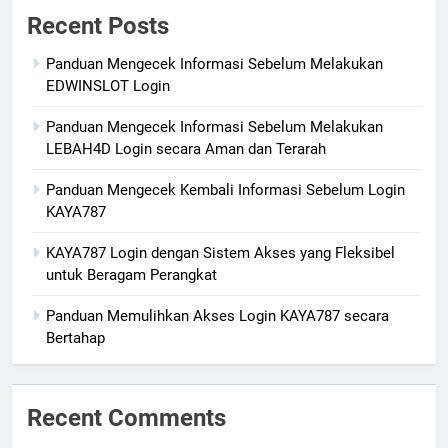
Recent Posts
Panduan Mengecek Informasi Sebelum Melakukan
EDWINSLOT Login
Panduan Mengecek Informasi Sebelum Melakukan
LEBAH4D Login secara Aman dan Terarah
Panduan Mengecek Kembali Informasi Sebelum Login
KAYA787
KAYA787 Login dengan Sistem Akses yang Fleksibel
untuk Beragam Perangkat
Panduan Memulihkan Akses Login KAYA787 secara
Bertahap
Recent Comments