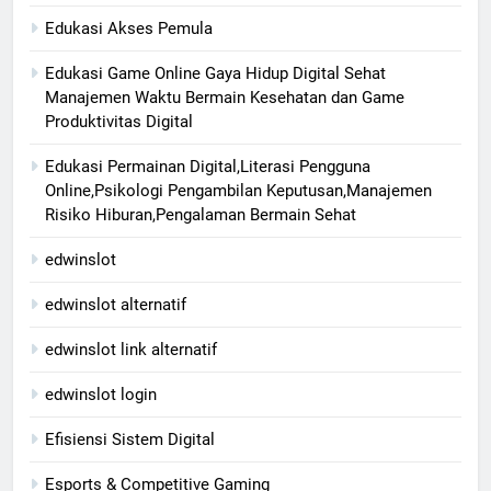
Edukasi Akses Pemula
Edukasi Game Online Gaya Hidup Digital Sehat
Manajemen Waktu Bermain Kesehatan dan Game
Produktivitas Digital
Edukasi Permainan Digital,Literasi Pengguna
Online,Psikologi Pengambilan Keputusan,Manajemen
Risiko Hiburan,Pengalaman Bermain Sehat
edwinslot
edwinslot alternatif
edwinslot link alternatif
edwinslot login
Efisiensi Sistem Digital
Esports & Competitive Gaming