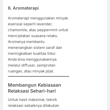
6. Aromaterapi
Aromaterapi menggunakan minyak
esensial seperti lavender,
chamomile, atau peppermint untuk
menciptakan suasana relaks.
Aromanya membantu
menenangkan sistem saraf dan
meningkatkan kualitas tidur.
Anda bisa menggunakannya
melalui diffuser, semprotan
ruangan, atau minyak pijat.
Membangun Kebiasaan
Relaksasi Sehari-hari
Untuk hasil maksimal, teknik
relaksasi sebaiknya dilakukan