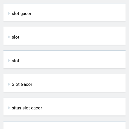
slot gacor
slot
slot
Slot Gacor
situs slot gacor