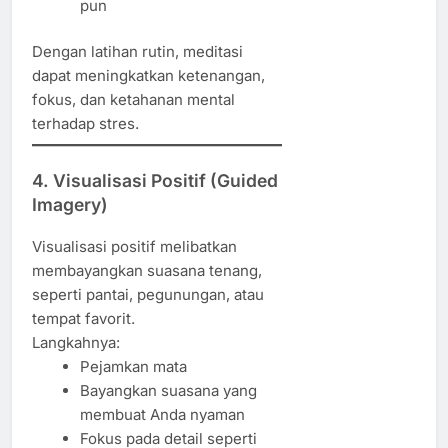
pun
Dengan latihan rutin, meditasi
dapat meningkatkan ketenangan,
fokus, dan ketahanan mental
terhadap stres.
4. Visualisasi Positif (Guided
Imagery)
Visualisasi positif melibatkan
membayangkan suasana tenang,
seperti pantai, pegunungan, atau
tempat favorit.
Langkahnya:
Pejamkan mata
Bayangkan suasana yang
membuat Anda nyaman
Fokus pada detail seperti