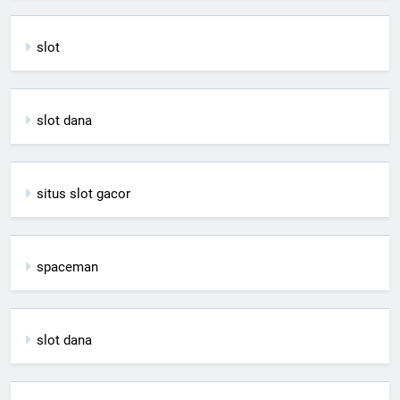
slot
slot dana
situs slot gacor
spaceman
slot dana