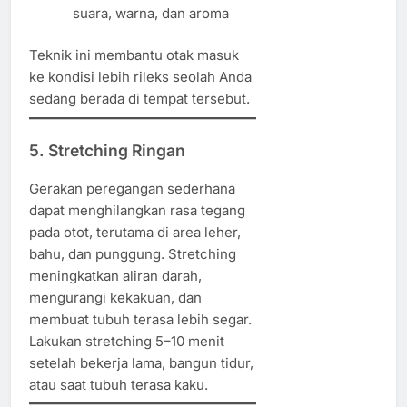
suara, warna, dan aroma
Teknik ini membantu otak masuk
ke kondisi lebih rileks seolah Anda
sedang berada di tempat tersebut.
5. Stretching Ringan
Gerakan peregangan sederhana
dapat menghilangkan rasa tegang
pada otot, terutama di area leher,
bahu, dan punggung. Stretching
meningkatkan aliran darah,
mengurangi kekakuan, dan
membuat tubuh terasa lebih segar.
Lakukan stretching 5–10 menit
setelah bekerja lama, bangun tidur,
atau saat tubuh terasa kaku.