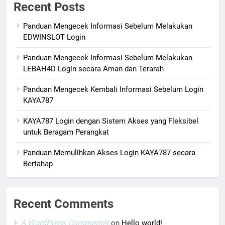
Recent Posts
Panduan Mengecek Informasi Sebelum Melakukan
EDWINSLOT Login
Panduan Mengecek Informasi Sebelum Melakukan
LEBAH4D Login secara Aman dan Terarah
Panduan Mengecek Kembali Informasi Sebelum Login
KAYA787
KAYA787 Login dengan Sistem Akses yang Fleksibel
untuk Beragam Perangkat
Panduan Memulihkan Akses Login KAYA787 secara
Bertahap
Recent Comments
A WordPress Commenter
on
Hello world!