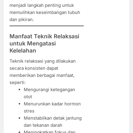
menjadi langkah penting untuk
memulihkan keseimbangan tubuh
dan pikiran.
Manfaat Teknik Relaksasi
untuk Mengatasi
Kelelahan
Teknik relaksasi yang dilakukan
secara konsisten dapat
memberikan berbagai manfaat,
seperti:
Mengurangi ketegangan
otot
Menurunkan kadar hormon
stres
Menstabilkan detak jantung
dan tekanan darah
Meningkatkan fokus dan