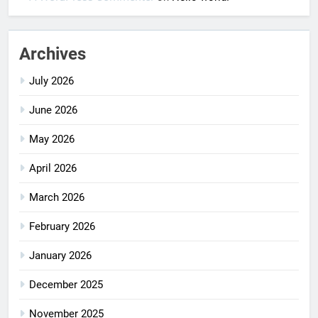
Archives
July 2026
June 2026
May 2026
April 2026
March 2026
February 2026
January 2026
December 2025
November 2025