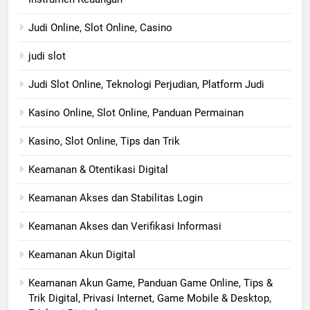
Judi Online, Slot Online, Casino
judi slot
Judi Slot Online, Teknologi Perjudian, Platform Judi
Kasino Online, Slot Online, Panduan Permainan
Kasino, Slot Online, Tips dan Trik
Keamanan & Otentikasi Digital
Keamanan Akses dan Stabilitas Login
Keamanan Akses dan Verifikasi Informasi
Keamanan Akun Digital
Keamanan Akun Game, Panduan Game Online, Tips &
Trik Digital, Privasi Internet, Game Mobile & Desktop,