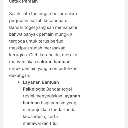
untuk Pemain
Salah satu tantangan besar dalam
perjudian adalah kecanduan.
Bandar togel yang sah memahami
bahwa banyak pemain mungkin
tergoda untuk terus berjudi
meskipun sudah merasakan
kerugian. Oleh karena itu, mereka
menyediakan
saluran bantuan
untuk pemain yang membutuhkan
dukungan.
Layanan Bantuan
Psikologis
: Bandar togel
resmi menyediakan
layanan
bantuan
bagi pemain yang
menunjukkan tanda-tanda
kecanduan, serta
menawarkan
fitur