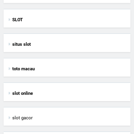
SLOT
situs slot
toto macau
slot online
slot gacor