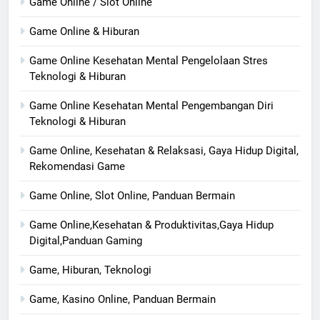
Game Online / Slot Online
Game Online & Hiburan
Game Online Kesehatan Mental Pengelolaan Stres
Teknologi & Hiburan
Game Online Kesehatan Mental Pengembangan Diri
Teknologi & Hiburan
Game Online, Kesehatan & Relaksasi, Gaya Hidup Digital,
Rekomendasi Game
Game Online, Slot Online, Panduan Bermain
Game Online,Kesehatan & Produktivitas,Gaya Hidup
Digital,Panduan Gaming
Game, Hiburan, Teknologi
Game, Kasino Online, Panduan Bermain