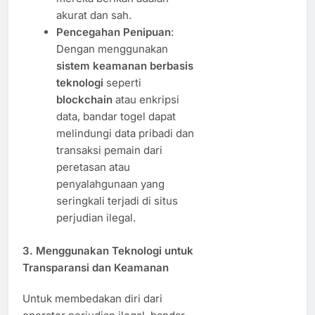
akurat dan sah.
Pencegahan Penipuan
:
Dengan menggunakan
sistem keamanan berbasis
teknologi
seperti
blockchain
atau enkripsi
data, bandar togel dapat
melindungi data pribadi dan
transaksi pemain dari
peretasan atau
penyalahgunaan yang
seringkali terjadi di situs
perjudian ilegal.
3.
Menggunakan Teknologi untuk
Transparansi dan Keamanan
Untuk membedakan diri dari