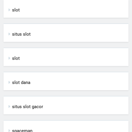
slot
situs slot
slot
slot dana
situs slot gacor
spaceman