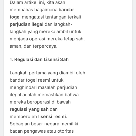
Dalam artikel ini, kita akan
membahas bagaimana
bandar
togel
mengatasi tantangan terkait
perjudian ilegal
dan langkah-
langkah yang mereka ambil untuk
menjaga operasi mereka tetap sah,
aman, dan terpercaya.
1.
Regulasi dan Lisensi Sah
Langkah pertama yang diambil oleh
bandar togel resmi untuk
menghindari masalah perjudian
ilegal adalah memastikan bahwa
mereka beroperasi di bawah
regulasi yang sah
dan
memperoleh
lisensi resmi
.
Sebagian besar negara memiliki
badan pengawas atau otoritas