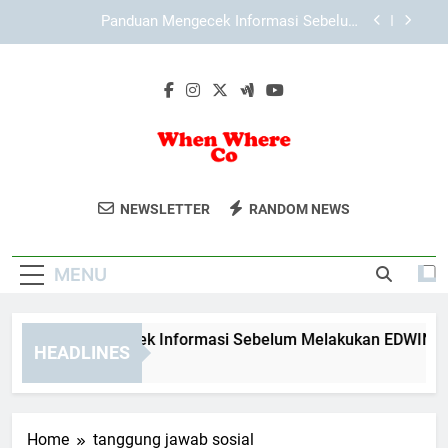
Skip
Terarah
Panduan Mengecek Kembali Informasi Sebelum
to
Login KAYA787
content
KAYA787 Login dengan Sistem Akses yang
Fleksibel untuk Beragam Perangkat
Panduan Mengecek Informasi Sebelum
Melakukan EDWINSLOT Login
Panduan Mengecek Informasi Sebelum
Melakukan LEBAH4D Login secara Aman dan
When Where Co
Terarah
Temukan Event, Kegiatan, Dan Tempat
Panduan Mengecek Kembali Informasi Sebelum
NEWSLETTER
RANDOM NEWS
Login KAYA787
Menarik Di Sekitar Anda Dengan When
KAYA787 Login dengan Sistem Akses yang
Where Co. Panduan Aktivitas Seru Di
Fleksibel untuk Beragam Perangkat
MENU
Mana Saja!
anduan Mengecek Informasi Sebelum Melakukan EDWINSLOT
HEADLINES
 Weeks Ago
Home
tanggung jawab sosial