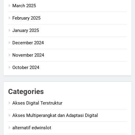
March 2025
February 2025
January 2025
December 2024
November 2024
October 2024
Categories
Akses Digital Terstruktur
Akses Multiperangkat dan Adaptasi Digital
alternatif edwinslot