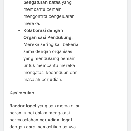
pengaturan batas
yang
membantu pemain
mengontrol pengeluaran
mereka.
Kolaborasi dengan
Organisasi Pendukung
:
Mereka sering kali bekerja
sama dengan organisasi
yang mendukung pemain
untuk membantu mereka
mengatasi kecanduan dan
masalah perjudian.
Kesimpulan
Bandar togel
yang sah memainkan
peran kunci dalam mengatasi
permasalahan
perjudian ilegal
dengan cara memastikan bahwa