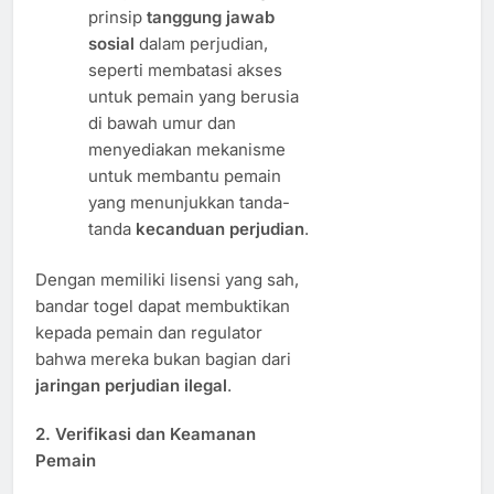
prinsip
tanggung jawab
sosial
dalam perjudian,
seperti membatasi akses
untuk pemain yang berusia
di bawah umur dan
menyediakan mekanisme
untuk membantu pemain
yang menunjukkan tanda-
tanda
kecanduan perjudian
.
Dengan memiliki lisensi yang sah,
bandar togel dapat membuktikan
kepada pemain dan regulator
bahwa mereka bukan bagian dari
jaringan perjudian ilegal
.
2.
Verifikasi dan Keamanan
Pemain