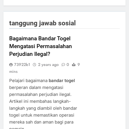
tanggung jawab sosial
Bagaimana Bandar Togel
Mengatasi Permasalahan
Perjudian Ilegal?
73922b1
2 years ago
0
9
mins
Pelajari bagaimana
bandar togel
berperan dalam mengatasi
permasalahan perjudian ilegal.
Artikel ini membahas langkah-
langkah yang diambil oleh bandar
togel untuk memastikan operasi
mereka sah dan aman bagi para
pemain.