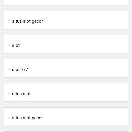
situs slot gacor
slot
slot 777
situs slot
situs slot gacor