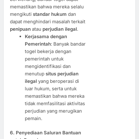
memastikan bahwa mereka selalu
mengikuti
standar hukum
dan
dapat menghindari masalah terkait
penipuan
atau
perjudian ilegal
.
Kerjasama dengan
Pemerintah
: Banyak bandar
togel bekerja dengan
pemerintah untuk
mengidentifikasi dan
menutup
situs perjudian
ilegal
yang beroperasi di
luar hukum, serta untuk
memastikan bahwa mereka
tidak memfasilitasi aktivitas
perjudian yang merugikan
pemain.
6.
Penyediaan Saluran Bantuan