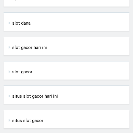
slot dana
slot gacor hari ini
slot gacor
situs slot gacor hari ini
situs slot gacor