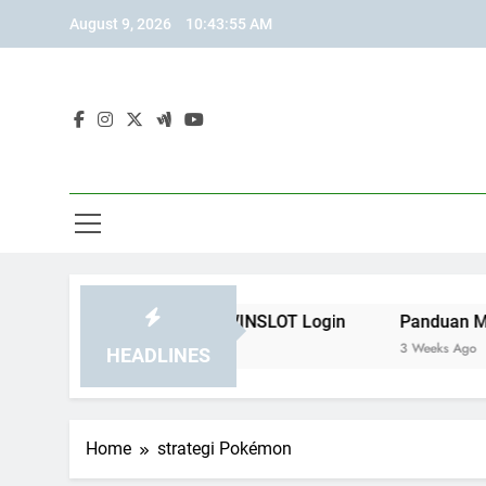
Skip
August 9, 2026
10:43:56 AM
to
content
Whe
Temukan E
um Melakukan EDWINSLOT Login
Panduan Mengecek Inf
3 Weeks Ago
HEADLINES
Home
strategi Pokémon