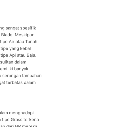
ng sangat spesifik
af Blade. Meskipun
tipe Air atau Tanah,
tipe yang kebal
ipe Api atau Baja.
sulitan dalam
emiliki banyak
pa serangan tambahan
gat terbatas dalam
dalam menghadapi
 tipe Grass terkena
ian dari HP mereka