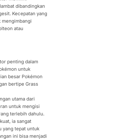
h lambat dibandingkan
gesit. Kecepatan yang
uk mengimbangi
olteon atau
ktor penting dalam
Pokémon untuk
gian besar Pokémon
gan bertipe Grass
ngan utama dari
ran untuk mengisi
ng terlebih dahulu.
uat, ia sangat
 yang tepat untuk
ngan ini bisa menjadi