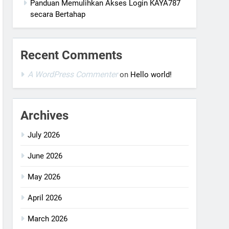
Panduan Memulihkan Akses Login KAYA787
secara Bertahap
Recent Comments
A WordPress Commenter
on
Hello world!
Archives
July 2026
June 2026
May 2026
April 2026
March 2026