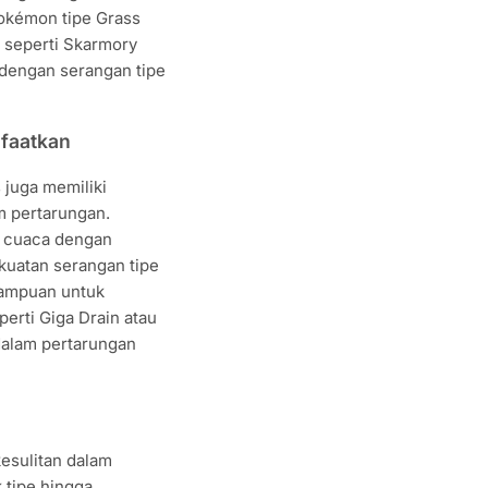
okémon tipe Grass
 seperti Skarmory
 dengan serangan tipe
nfaatkan
juga memiliki
m pertarungan.
 cuaca dengan
kuatan serangan tipe
mampuan untuk
rti Giga Drain atau
dalam pertarungan
esulitan dalam
 tipe hingga