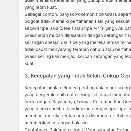
tidak memiliki ketahanan yang cukup untuk menah
yang lebih kuat.
Sebagai contoh, banyak Pokémon tipe Grass sepert
Gogoat tidak memiliki pertahanan fisik yang sekuat 
seperti tipe Baja (Steel) atau tipe Air (Flying). Aki
Grass lebih mudah dikalahkan dengan serangan fisi
serangan spesial dari tipe yang mereka lemah terh
tidak dapat menyerang terlebih dahulu atau bertah
Grass sering kali menjadi korban serangan yang leb
kuat.
3.
Kecepatan yang Tidak Selalu Cukup Cep
Kecepatan adalah elemen penting dalam pertarung
yang bergerak lebih dulu sering kali dapat memutus
pertarungan. Sayangnya, banyak Pokémon tipe Gra
yang lebih rendah dibandingkan dengan tipe-tipe lai
membuat mereka rentan untuk diserang terlebih da
memberikan serangan balasan.
Contohnya, Pokémon seperti Venusaur atau Exeggu