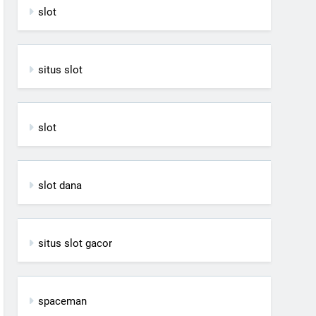
slot
situs slot
slot
slot dana
situs slot gacor
spaceman