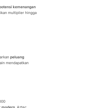
potensi kemenangan
kan multiplier hingga
warkan
peluang
main mendapatkan
000
ur modern
, Aztec