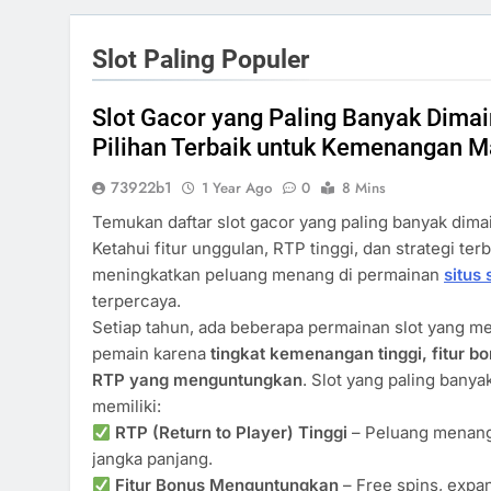
Slot Paling Populer
Slot Gacor yang Paling Banyak Dimai
Pilihan Terbaik untuk Kemenangan 
73922b1
1 Year Ago
0
8 Mins
Temukan daftar slot gacor yang paling banyak dimai
Ketahui fitur unggulan, RTP tinggi, dan strategi ter
meningkatkan peluang menang di permainan
situs 
terpercaya.
Setiap tahun, ada beberapa permainan slot yang me
pemain karena
tingkat kemenangan tinggi, fitur b
RTP yang menguntungkan
. Slot yang paling bany
memiliki:
RTP (Return to Player) Tinggi
– Peluang menang
jangka panjang.
Fitur Bonus Menguntungkan
– Free spins, expan