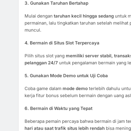
3. Gunakan Taruhan Bertahap
Mulai dengan
taruhan kecil hingga sedang
untuk m
permainan, lalu tingkatkan taruhan setelah meliha
muncul.
4. Bermain di Situs Slot Terpercaya
Pilih situs slot yang
memiliki server stabil, transa
pelanggan 24/7
untuk pengalaman bermain yang l
5. Gunakan Mode Demo untuk Uji Coba
Coba game dalam
mode demo
terlebih dahulu unt
kerja fitur bonus sebelum bermain dengan uang asl
6. Bermain di Waktu yang Tepat
Beberapa pemain percaya bahwa bermain di jam ter
hari atau saat trafik situs lebih rendah
bisa mening