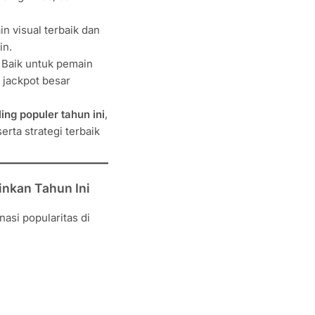
n visual terbaik dan
in.
 Baik untuk pemain
 jackpot besar
ling populer tahun ini
,
rta strategi terbaik
inkan Tahun Ini
si popularitas di