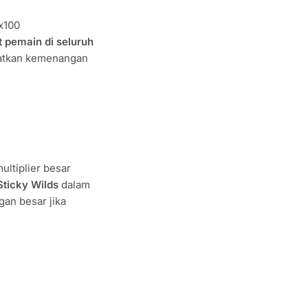
 x100
it pemain di seluruh
katkan kemenangan
ultiplier besar
 Sticky Wilds
dalam
an besar jika