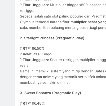
?
Fitur Unggulan:
Multiplier hingga x500, cascading
retrigger
Sebagai salah satu slot paling populer dari Pragmati
Olympus terkenal karena fitur
multiplier besar ya
saja
, memberikan peluang menang besar bagi pema
2. Starlight Princess (Pragmatic Play)
?
RTP:
96.50%
?
Volatilitas:
Tinggi
?
Fitur Unggulan:
Scatter retrigger, multiplier hin
reels
Game ini memiliki sistem yang mirip dengan Gates 
dengan
tema anime
yang menarik serta efek anima
membuatnya semakin diminati.
3. Sweet Bonanza (Pragmatic Play)
?
RTP:
96.48%