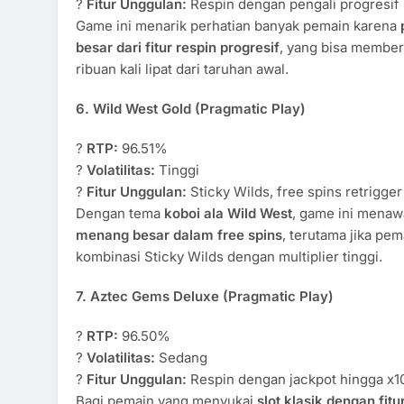
?
Fitur Unggulan:
Respin dengan pengali progresif
Game ini menarik perhatian banyak pemain karena
besar dari fitur respin progresif
, yang bisa memberi
ribuan kali lipat dari taruhan awal.
6. Wild West Gold (Pragmatic Play)
?
RTP:
96.51%
?
Volatilitas:
Tinggi
?
Fitur Unggulan:
Sticky Wilds, free spins retrigger
Dengan tema
koboi ala Wild West
, game ini mena
menang besar dalam free spins
, terutama jika pe
kombinasi Sticky Wilds dengan multiplier tinggi.
7. Aztec Gems Deluxe (Pragmatic Play)
?
RTP:
96.50%
?
Volatilitas:
Sedang
?
Fitur Unggulan:
Respin dengan jackpot hingga x1
Bagi pemain yang menyukai
slot klasik dengan fit