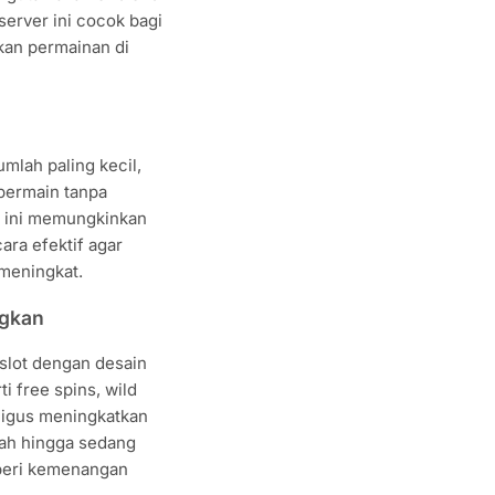
server ini cocok bagi
kan permainan di
mlah paling kecil,
bermain tanpa
l ini memungkinkan
ra efektif agar
meningkat.
ngkan
slot dengan desain
i free spins, wild
ligus meningkatkan
dah hingga sedang
beri kemenangan