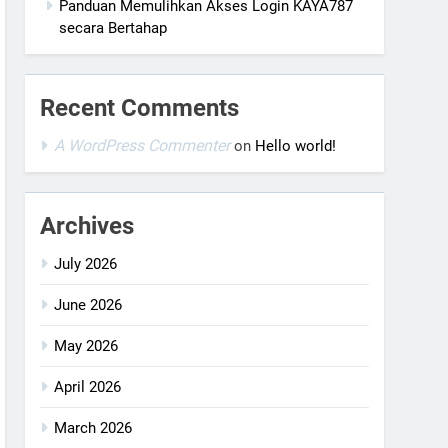
Panduan Memulihkan Akses Login KAYA787
secara Bertahap
Recent Comments
A WordPress Commenter
on
Hello world!
Archives
July 2026
June 2026
May 2026
April 2026
March 2026