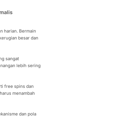
imalis
n harian. Bermain
kerugian besar dan
ng sangat
angan lebih sering
 free spins dan
 harus menambah
kanisme dan pola