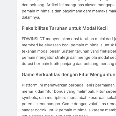
dan peluang. Artikel ini mengupas alasan mengapa 
pemain minimalis dan bagaimana cara memaksimal
dalamnya.
Fleksibilitas Taruhan untuk Modal Kecil
EDWINSLOT menyediakan opsi taruhan mulai dari ju
memberi keleluasaan bagi pemain minimalis untuk 
tekanan modal besar. Sistem taruhan yang fleksibe
pemain mengatur strategi dan mengelola modal seca
durasi bermain lebih panjang dan peluang menang 
Game Berkualitas dengan Fitur Menguntu
Platform ini menawarkan berbagai jenis permainan 
menarik dan fitur bonus yang melimpah. Fitur sepert
symbols, dan multipliers menambah keseruan seka
potensi kemenangan. Game dengan volatilitas ren
sangat cocok untuk pemain minimalis karena mem