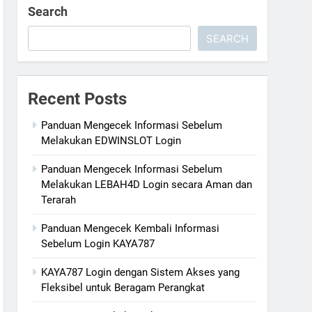
Search
SEARCH
Recent Posts
Panduan Mengecek Informasi Sebelum
Melakukan EDWINSLOT Login
Panduan Mengecek Informasi Sebelum
Melakukan LEBAH4D Login secara Aman dan
Terarah
Panduan Mengecek Kembali Informasi
Sebelum Login KAYA787
KAYA787 Login dengan Sistem Akses yang
Fleksibel untuk Beragam Perangkat