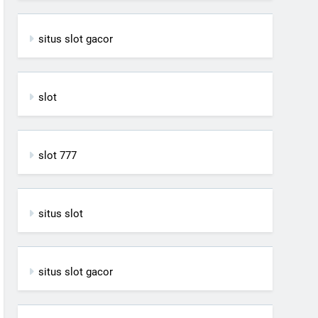
situs slot gacor
slot
slot 777
situs slot
situs slot gacor