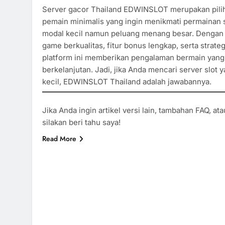
Server gacor Thailand EDWINSLOT merupakan pilih
pemain minimalis yang ingin menikmati permainan 
modal kecil namun peluang menang besar. Dengan fl
game berkualitas, fitur bonus lengkap, serta strate
platform ini memberikan pengalaman bermain yang
berkelanjutan. Jadi, jika Anda mencari server slot
kecil, EDWINSLOT Thailand adalah jawabannya.
Jika Anda ingin artikel versi lain, tambahan FAQ, at
silakan beri tahu saya!
Read More