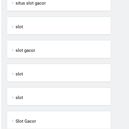
situs slot gacor
slot
slot gacor
slot
slot
Slot Gacor