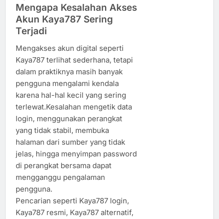
Mengapa Kesalahan Akses
Akun Kaya787 Sering
Terjadi
Mengakses akun digital seperti
Kaya787 terlihat sederhana, tetapi
dalam praktiknya masih banyak
pengguna mengalami kendala
karena hal-hal kecil yang sering
terlewat.Kesalahan mengetik data
login, menggunakan perangkat
yang tidak stabil, membuka
halaman dari sumber yang tidak
jelas, hingga menyimpan password
di perangkat bersama dapat
mengganggu pengalaman
pengguna.
Pencarian seperti Kaya787 login,
Kaya787 resmi, Kaya787 alternatif,