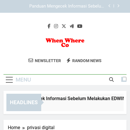
Skip
Terarah
Panduan Mengecek Kembali Informasi Sebelum
to
Login KAYA787
content
KAYA787 Login dengan Sistem Akses yang
Fleksibel untuk Beragam Perangkat
Panduan Mengecek Informasi Sebelum
Melakukan EDWINSLOT Login
Panduan Mengecek Informasi Sebelum
Melakukan LEBAH4D Login secara Aman dan
When Where Co
Terarah
Temukan Event, Kegiatan, Dan Tempat
Panduan Mengecek Kembali Informasi Sebelum
NEWSLETTER
RANDOM NEWS
Login KAYA787
Menarik Di Sekitar Anda Dengan When
KAYA787 Login dengan Sistem Akses yang
Where Co. Panduan Aktivitas Seru Di
Fleksibel untuk Beragam Perangkat
MENU
Mana Saja!
nduan Mengecek Informasi Sebelum Melakukan EDWINSLOT 
HEADLINES
Weeks Ago
Home
privasi digital