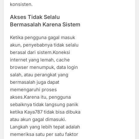
konsisten.
Akses Tidak Selalu
Bermasalah Karena Sistem
Ketika pengguna gagal masuk
akun, penyebabnya tidak selalu
berasal dari sistem.Koneksi
internet yang lemah, cache
browser menumpuk, data login
salah, atau perangkat yang
bermasalah juga dapat
memengaruhi proses
akses.Karena itu, pengguna
sebaiknya tidak langsung panik
ketika Kaya787 tidak bisa dibuka
atau akun gagal dimasuki.
Langkah yang lebih tepat adalah
memeriksa satu per satu faktor