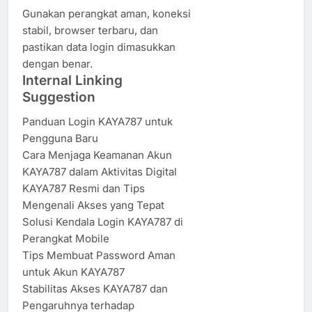
Gunakan perangkat aman, koneksi
stabil, browser terbaru, dan
pastikan data login dimasukkan
dengan benar.
Internal Linking
Suggestion
Panduan Login KAYA787 untuk
Pengguna Baru
Cara Menjaga Keamanan Akun
KAYA787 dalam Aktivitas Digital
KAYA787 Resmi dan Tips
Mengenali Akses yang Tepat
Solusi Kendala Login KAYA787 di
Perangkat Mobile
Tips Membuat Password Aman
untuk Akun KAYA787
Stabilitas Akses KAYA787 dan
Pengaruhnya terhadap