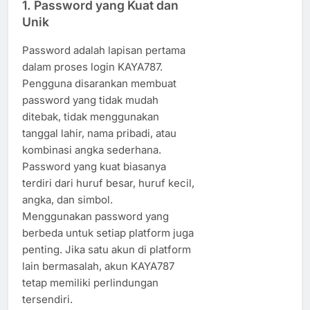
1. Password yang Kuat dan
Unik
Password adalah lapisan pertama
dalam proses login KAYA787.
Pengguna disarankan membuat
password yang tidak mudah
ditebak, tidak menggunakan
tanggal lahir, nama pribadi, atau
kombinasi angka sederhana.
Password yang kuat biasanya
terdiri dari huruf besar, huruf kecil,
angka, dan simbol.
Menggunakan password yang
berbeda untuk setiap platform juga
penting. Jika satu akun di platform
lain bermasalah, akun KAYA787
tetap memiliki perlindungan
tersendiri.