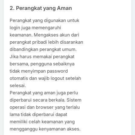
2. Perangkat yang Aman
Perangkat yang digunakan untuk
login juga memengaruhi
keamanan. Mengakses akun dari
perangkat pribadi lebih disarankan
dibandingkan perangkat umum.
Jika harus memakai perangkat
bersama, pengguna sebaiknya
tidak menyimpan password
otomatis dan wajib logout setelah
selesai.
Perangkat yang aman juga perlu
diperbarui secara berkala. Sistem
operasi dan browser yang terlalu
lama tidak diperbarui dapat
memiliki celah keamanan yang
mengganggu kenyamanan akses.