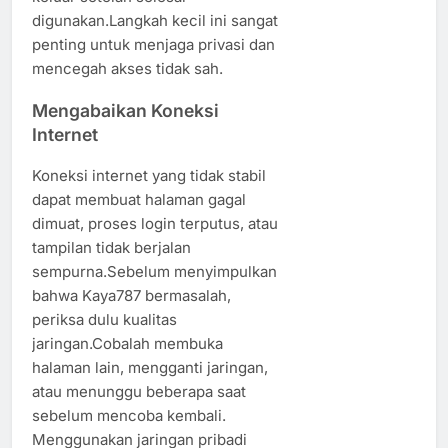
digunakan.Langkah kecil ini sangat
penting untuk menjaga privasi dan
mencegah akses tidak sah.
Mengabaikan Koneksi
Internet
Koneksi internet yang tidak stabil
dapat membuat halaman gagal
dimuat, proses login terputus, atau
tampilan tidak berjalan
sempurna.Sebelum menyimpulkan
bahwa Kaya787 bermasalah,
periksa dulu kualitas
jaringan.Cobalah membuka
halaman lain, mengganti jaringan,
atau menunggu beberapa saat
sebelum mencoba kembali.
Menggunakan jaringan pribadi