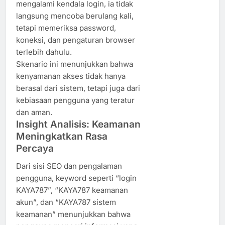
mengalami kendala login, ia tidak
langsung mencoba berulang kali,
tetapi memeriksa password,
koneksi, dan pengaturan browser
terlebih dahulu.
Skenario ini menunjukkan bahwa
kenyamanan akses tidak hanya
berasal dari sistem, tetapi juga dari
kebiasaan pengguna yang teratur
dan aman.
Insight Analisis: Keamanan
Meningkatkan Rasa
Percaya
Dari sisi SEO dan pengalaman
pengguna, keyword seperti “login
KAYA787”, “KAYA787 keamanan
akun”, dan “KAYA787 sistem
keamanan” menunjukkan bahwa