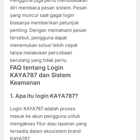
Pengguna juga perlu membiasakan
diri membaca pesan sistem. Pesan
yang muncul saat gagal login
biasanya memberikan petunjuk
penting. Dengan memahami pesan
tersebut, pengguna dapat
menemukan solusi lebih cepat
tanpa melakukan percobaan
berulang yang tidak perlu.
FAQ tentang Login
KAYA787 dan Sistem
Keamanan
1. Apa itu login KAYA787?
Login KAYA787 adalah proses
masuk ke akun pengguna untuk
mengakses fitur atau layanan yang
tersedia dalam ekosistem brand
KAYA787.