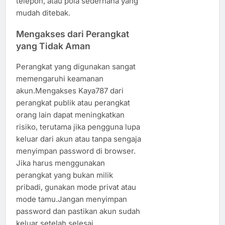
telepon, atau pola sederhana yang
mudah ditebak.
Mengakses dari Perangkat
yang Tidak Aman
Perangkat yang digunakan sangat
memengaruhi keamanan
akun.Mengakses Kaya787 dari
perangkat publik atau perangkat
orang lain dapat meningkatkan
risiko, terutama jika pengguna lupa
keluar dari akun atau tanpa sengaja
menyimpan password di browser.
Jika harus menggunakan
perangkat yang bukan milik
pribadi, gunakan mode privat atau
mode tamu.Jangan menyimpan
password dan pastikan akun sudah
keluar setelah selesai