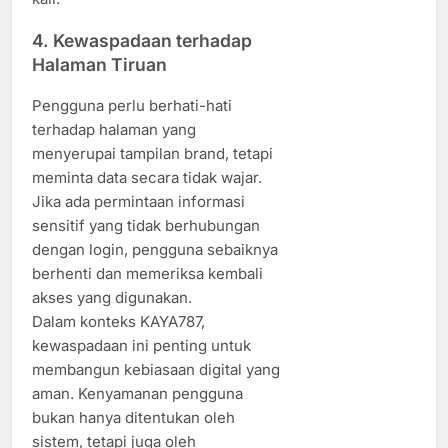
4. Kewaspadaan terhadap
Halaman Tiruan
Pengguna perlu berhati-hati
terhadap halaman yang
menyerupai tampilan brand, tetapi
meminta data secara tidak wajar.
Jika ada permintaan informasi
sensitif yang tidak berhubungan
dengan login, pengguna sebaiknya
berhenti dan memeriksa kembali
akses yang digunakan.
Dalam konteks KAYA787,
kewaspadaan ini penting untuk
membangun kebiasaan digital yang
aman. Kenyamanan pengguna
bukan hanya ditentukan oleh
sistem, tetapi juga oleh