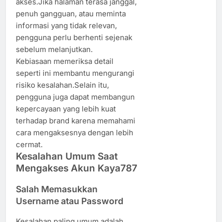
akses.Jika halaman terasa janggal,
penuh gangguan, atau meminta
informasi yang tidak relevan,
pengguna perlu berhenti sejenak
sebelum melanjutkan.
Kebiasaan memeriksa detail
seperti ini membantu mengurangi
risiko kesalahan.Selain itu,
pengguna juga dapat membangun
kepercayaan yang lebih kuat
terhadap brand karena memahami
cara mengaksesnya dengan lebih
cermat.
Kesalahan Umum Saat
Mengakses Akun Kaya787
Salah Memasukkan
Username atau Password
Kesalahan paling umum adalah