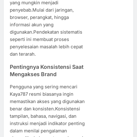
yang mungkin menjadi
penyebab.Mulai dari jaringan,
browser, perangkat, hingga
informasi akun yang
digunakan.Pendekatan sistematis
seperti ini membuat proses
penyelesaian masalah lebih cepat
dan terarah.
Pentingnya Konsistensi Saat
Mengakses Brand
Pengguna yang sering mencari
Kaya787 resmi biasanya ingin
memastikan akses yang digunakan
benar dan konsisten.Konsistensi
tampilan, bahasa, navigasi, dan
instruksi menjadi indikator penting
dalam menilai pengalaman