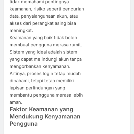
tidak memahami pentingnya
keamanan, risiko seperti pencurian
data, penyalahgunaan akun, atau
akses dari perangkat asing bisa
meningkat.
Keamanan yang baik tidak boleh
membuat pengguna merasa rumit.
Sistem yang ideal adalah sistem
yang dapat melindungi akun tanpa
mengorbankan kenyamanan.
Artinya, proses login tetap mudah
dipahami, tetapi tetap memiliki
lapisan perlindungan yang
membantu pengguna merasa lebih
aman.
Faktor Keamanan yang
Mendukung Kenyamanan
Pengguna