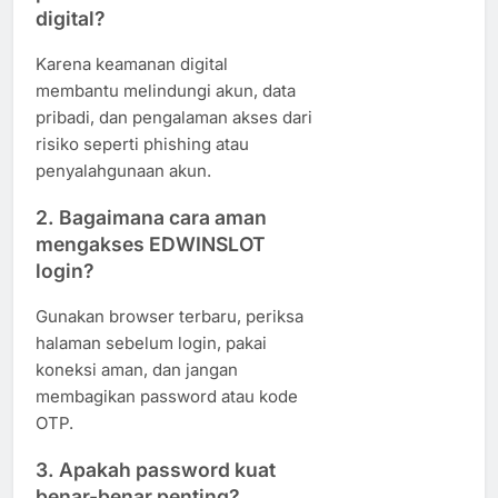
digital?
Karena keamanan digital
membantu melindungi akun, data
pribadi, dan pengalaman akses dari
risiko seperti phishing atau
penyalahgunaan akun.
2. Bagaimana cara aman
mengakses EDWINSLOT
login?
Gunakan browser terbaru, periksa
halaman sebelum login, pakai
koneksi aman, dan jangan
membagikan password atau kode
OTP.
3. Apakah password kuat
benar-benar penting?