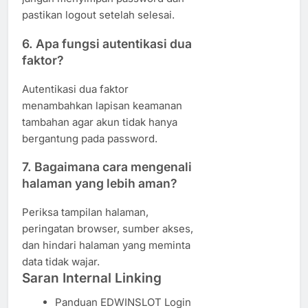
pastikan logout setelah selesai.
6. Apa fungsi autentikasi dua
faktor?
Autentikasi dua faktor
menambahkan lapisan keamanan
tambahan agar akun tidak hanya
bergantung pada password.
7. Bagaimana cara mengenali
halaman yang lebih aman?
Periksa tampilan halaman,
peringatan browser, sumber akses,
dan hindari halaman yang meminta
data tidak wajar.
Saran Internal Linking
Panduan EDWINSLOT Login