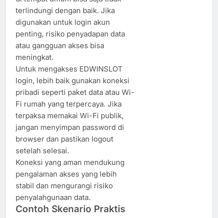
terlindungi dengan baik. Jika
digunakan untuk login akun
penting, risiko penyadapan data
atau gangguan akses bisa
meningkat.
Untuk mengakses EDWINSLOT
login, lebih baik gunakan koneksi
pribadi seperti paket data atau Wi-
Fi rumah yang terpercaya. Jika
terpaksa memakai Wi-Fi publik,
jangan menyimpan password di
browser dan pastikan logout
setelah selesai.
Koneksi yang aman mendukung
pengalaman akses yang lebih
stabil dan mengurangi risiko
penyalahgunaan data.
Contoh Skenario Praktis