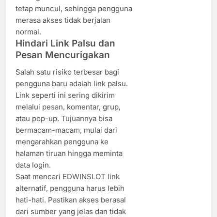
tetap muncul, sehingga pengguna
merasa akses tidak berjalan
normal.
Hindari Link Palsu dan
Pesan Mencurigakan
Salah satu risiko terbesar bagi
pengguna baru adalah link palsu.
Link seperti ini sering dikirim
melalui pesan, komentar, grup,
atau pop-up. Tujuannya bisa
bermacam-macam, mulai dari
mengarahkan pengguna ke
halaman tiruan hingga meminta
data login.
Saat mencari EDWINSLOT link
alternatif, pengguna harus lebih
hati-hati. Pastikan akses berasal
dari sumber yang jelas dan tidak