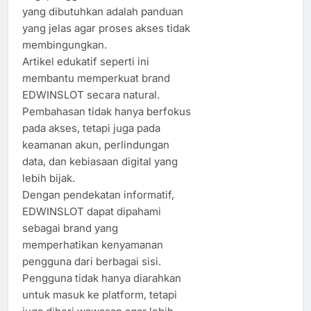
yang dibutuhkan adalah panduan
yang jelas agar proses akses tidak
membingungkan.
Artikel edukatif seperti ini
membantu memperkuat brand
EDWINSLOT secara natural.
Pembahasan tidak hanya berfokus
pada akses, tetapi juga pada
keamanan akun, perlindungan
data, dan kebiasaan digital yang
lebih bijak.
Dengan pendekatan informatif,
EDWINSLOT dapat dipahami
sebagai brand yang
memperhatikan kenyamanan
pengguna dari berbagai sisi.
Pengguna tidak hanya diarahkan
untuk masuk ke platform, tetapi