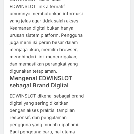
EDWINSLOT link alternatif
umumnya membutuhkan informasi
yang jelas agar tidak salah akses.
Keamanan digital bukan hanya
urusan sistem platform. Pengguna
juga memiliki peran besar dalam
menjaga akun, memilih browser,
menghindari link mencurigakan,
dan memastikan perangkat yang
digunakan tetap aman.
Mengenal EDWINSLOT
sebagai Brand Digital
EDWINSLOT dikenal sebagai brand
digital yang sering dikaitkan
dengan akses praktis, tampilan
responsif, dan pengalaman
pengguna yang mudah dipahami.
Bagi pengguna baru, hal utama