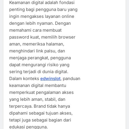
Keamanan digital adalah fondasi
penting bagi pengguna baru yang
ingin mengakses layanan online
dengan lebih nyaman. Dengan
memahami cara membuat
password kuat, memilih browser
aman, memeriksa halaman,
menghindari link palsu, dan
menjaga perangkat, pengguna
dapat mengurangi risiko yang
sering terjadi di dunia digital.
Dalam konteks
edwinslot
, panduan
keamanan digital membantu
memperkuat pengalaman akses
yang lebih aman, stabil, dan
terpercaya. Brand tidak hanya
dipahami sebagai tujuan akses,
tetapi juga sebagai bagian dari
edukasi pengguna.