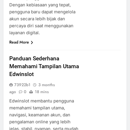
Dengan kebiasaan yang tepat,
pengguna baru dapat mengelola
akun secara lebih bijak dan
percaya diri saat menggunakan
layanan digital.
Read More
Panduan Sederhana
Memahami Tampilan Utama
Edwinslot
73922b1
3 months
ago
0
18 mins
Edwinslot membantu pengguna
memahami tampilan utama,
navigasi, keamanan akun, dan
pengalaman online yang lebih
jelas, stabil, nyaman, serta mudah