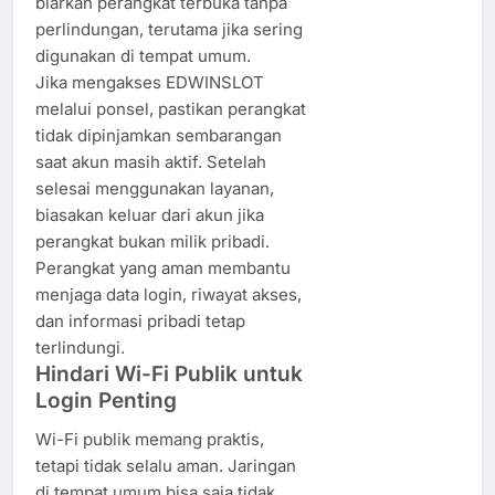
biarkan perangkat terbuka tanpa
perlindungan, terutama jika sering
digunakan di tempat umum.
Jika mengakses EDWINSLOT
melalui ponsel, pastikan perangkat
tidak dipinjamkan sembarangan
saat akun masih aktif. Setelah
selesai menggunakan layanan,
biasakan keluar dari akun jika
perangkat bukan milik pribadi.
Perangkat yang aman membantu
menjaga data login, riwayat akses,
dan informasi pribadi tetap
terlindungi.
Hindari Wi-Fi Publik untuk
Login Penting
Wi-Fi publik memang praktis,
tetapi tidak selalu aman. Jaringan
di tempat umum bisa saja tidak