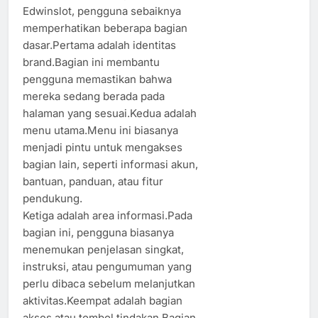
Edwinslot, pengguna sebaiknya
memperhatikan beberapa bagian
dasar.Pertama adalah identitas
brand.Bagian ini membantu
pengguna memastikan bahwa
mereka sedang berada pada
halaman yang sesuai.Kedua adalah
menu utama.Menu ini biasanya
menjadi pintu untuk mengakses
bagian lain, seperti informasi akun,
bantuan, panduan, atau fitur
pendukung.
Ketiga adalah area informasi.Pada
bagian ini, pengguna biasanya
menemukan penjelasan singkat,
instruksi, atau pengumuman yang
perlu dibaca sebelum melanjutkan
aktivitas.Keempat adalah bagian
akses atau tombol tindakan.Bagian