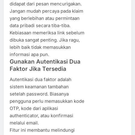
didapat dari pesan mencurigakan.
Jangan mudah percaya pada klaim
yang berlebihan atau permintaan
data pribadi secara tiba-tiba.
Kebiasaan memeriksa link sebelum
dibuka sangat penting. Jika ragu,
lebih baik tidak memasukkan
informasi apa pun.
Gunakan Autentikasi Dua
Faktor Jika Tersedia
Autentikasi dua faktor adalah
sistem keamanan tambahan
setelah password. Biasanya
pengguna perlu memasukkan kode
OTP, kode dari aplikasi
authenticator, atau konfirmasi
melalui email.
Fitur ini membantu melindungi