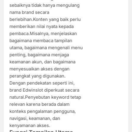
sebaiknya tidak hanya mengulang
nama brand secara
berlebihan.Konten yang baik perlu
memberikan nilai nyata kepada
pembaca.Misalnya, menjelaskan
bagaimana membaca tampilan
utama, bagaimana mengenali menu
penting, bagaimana menjaga
keamanan akun, dan bagaimana
menyesuaikan akses dengan
perangkat yang digunakan.
Dengan pendekatan seperti ini,
brand Edwinslot diperkuat secara
natural.Penyebutan keyword tetap
relevan karena berada dalam
konteks pengalaman pengguna,
navigasi, keamanan, dan
kenyamanan akses.