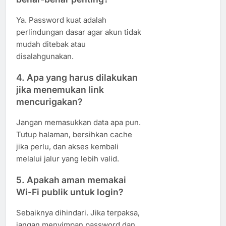
Ya. Password kuat adalah
perlindungan dasar agar akun tidak
mudah ditebak atau
disalahgunakan.
4. Apa yang harus dilakukan
jika menemukan link
mencurigakan?
Jangan memasukkan data apa pun.
Tutup halaman, bersihkan cache
jika perlu, dan akses kembali
melalui jalur yang lebih valid.
5. Apakah aman memakai
Wi-Fi publik untuk login?
Sebaiknya dihindari. Jika terpaksa,
jangan menyimpan password dan