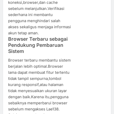
koneksi,browser,dan cache
sebelum melanjutkan.Verifikasi
sederhana ini membantu
pengguna menghindari salah
akses sekaligus menjaga informasi
akun tetap aman.
Browser Terbaru sebagai
Pendukung Pembaruan
Sistem
Browser terbaru membantu sistem
berjalan lebih optimal.Browser
lama dapat membuat fitur tertentu
tidak tampil sempurna,tombol
kurang responsif,atau halaman
tidak menyesuaikan ukuran layar
dengan baik.Karena itu,pengguna
sebaiknya memperbarui browser
sebelum mengakses Lae138.