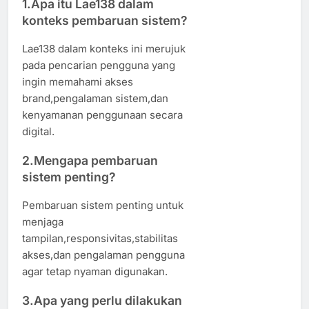
1.Apa itu Lae138 dalam
konteks pembaruan sistem?
Lae138 dalam konteks ini merujuk
pada pencarian pengguna yang
ingin memahami akses
brand,pengalaman sistem,dan
kenyamanan penggunaan secara
digital.
2.Mengapa pembaruan
sistem penting?
Pembaruan sistem penting untuk
menjaga
tampilan,responsivitas,stabilitas
akses,dan pengalaman pengguna
agar tetap nyaman digunakan.
3.Apa yang perlu dilakukan