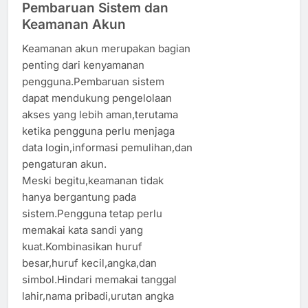
Pembaruan Sistem dan
Keamanan Akun
Keamanan akun merupakan bagian
penting dari kenyamanan
pengguna.Pembaruan sistem
dapat mendukung pengelolaan
akses yang lebih aman,terutama
ketika pengguna perlu menjaga
data login,informasi pemulihan,dan
pengaturan akun.
Meski begitu,keamanan tidak
hanya bergantung pada
sistem.Pengguna tetap perlu
memakai kata sandi yang
kuat.Kombinasikan huruf
besar,huruf kecil,angka,dan
simbol.Hindari memakai tanggal
lahir,nama pribadi,urutan angka