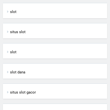
slot
situs slot
slot
slot dana
situs slot gacor