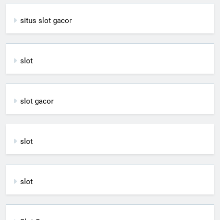
situs slot gacor
slot
slot gacor
slot
slot