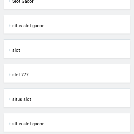
Slot Gacor
situs slot gacor
slot
slot 777
situs slot
situs slot gacor