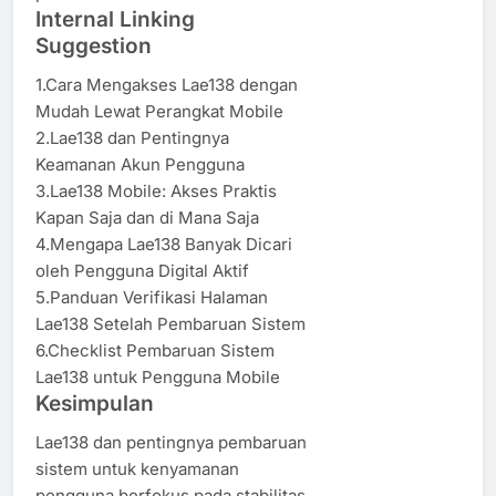
Internal Linking
Suggestion
1.Cara Mengakses Lae138 dengan
Mudah Lewat Perangkat Mobile
2.Lae138 dan Pentingnya
Keamanan Akun Pengguna
3.Lae138 Mobile: Akses Praktis
Kapan Saja dan di Mana Saja
4.Mengapa Lae138 Banyak Dicari
oleh Pengguna Digital Aktif
5.Panduan Verifikasi Halaman
Lae138 Setelah Pembaruan Sistem
6.Checklist Pembaruan Sistem
Lae138 untuk Pengguna Mobile
Kesimpulan
Lae138 dan pentingnya pembaruan
sistem untuk kenyamanan
pengguna berfokus pada stabilitas