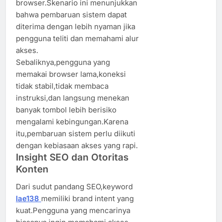
browser.Skenario ini menunjukkan
bahwa pembaruan sistem dapat
diterima dengan lebih nyaman jika
pengguna teliti dan memahami alur
akses.
Sebaliknya,pengguna yang
memakai browser lama,koneksi
tidak stabil,tidak membaca
instruksi,dan langsung menekan
banyak tombol lebih berisiko
mengalami kebingungan.Karena
itu,pembaruan sistem perlu diikuti
dengan kebiasaan akses yang rapi.
Insight SEO dan Otoritas
Konten
Dari sudut pandang SEO,keyword
lae138
memiliki brand intent yang
kuat.Pengguna yang mencarinya