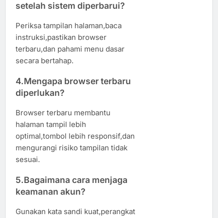
setelah sistem diperbarui?
Periksa tampilan halaman,baca
instruksi,pastikan browser
terbaru,dan pahami menu dasar
secara bertahap.
4.Mengapa browser terbaru
diperlukan?
Browser terbaru membantu
halaman tampil lebih
optimal,tombol lebih responsif,dan
mengurangi risiko tampilan tidak
sesuai.
5.Bagaimana cara menjaga
keamanan akun?
Gunakan kata sandi kuat,perangkat