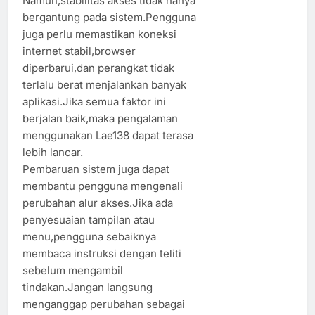
Namun,stabilitas akses tidak hanya
bergantung pada sistem.Pengguna
juga perlu memastikan koneksi
internet stabil,browser
diperbarui,dan perangkat tidak
terlalu berat menjalankan banyak
aplikasi.Jika semua faktor ini
berjalan baik,maka pengalaman
menggunakan Lae138 dapat terasa
lebih lancar.
Pembaruan sistem juga dapat
membantu pengguna mengenali
perubahan alur akses.Jika ada
penyesuaian tampilan atau
menu,pengguna sebaiknya
membaca instruksi dengan teliti
sebelum mengambil
tindakan.Jangan langsung
menganggap perubahan sebagai