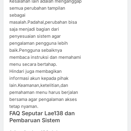
Kesalahan lain adalah menganggap
semua perubahan tampilan
sebagai
masalah.Padahal,perubahan bisa
saja menjadi bagian dari
penyesuaian sistem agar
pengalaman pengguna lebih
baik.Pengguna sebaiknya
membaca instruksi dan memahami
menu secara bertahap.
Hindari juga membagikan
informasi akun kepada pihak
lain.Keamanan,ketelitian,dan
pemahaman menu harus berjalan
bersama agar pengalaman akses
tetap nyaman.
FAQ Seputar Lae138 dan
Pembaruan Sistem