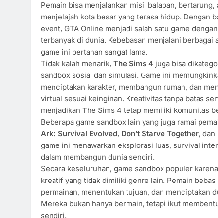
Pemain bisa menjalankan misi, balapan, bertarung, 
menjelajah kota besar yang terasa hidup. Dengan 
event, GTA Online menjadi salah satu game dengan
terbanyak di dunia. Kebebasan menjalani berbagai 
game ini bertahan sangat lama.
Tidak kalah menarik,
The Sims 4
juga bisa dikatego
sandbox sosial dan simulasi. Game ini memungkin
menciptakan karakter, membangun rumah, dan men
virtual sesuai keinginan. Kreativitas tanpa batas s
menjadikan The Sims 4 tetap memiliki komunitas b
Beberapa game sandbox lain yang juga ramai pem
Ark: Survival Evolved
,
Don’t Starve Together
, dan
game ini menawarkan eksplorasi luas, survival inte
dalam membangun dunia sendiri.
Secara keseluruhan, game sandbox populer karen
kreatif yang tidak dimiliki genre lain. Pemain beba
permainan, menentukan tujuan, dan menciptakan dun
Mereka bukan hanya bermain, tetapi ikut membent
sendiri.