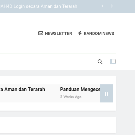
AH4D Login secara Aman dan Terarah
li Informasi Sebelum Login KAYA787
ng Fleksibel untuk Beragam Perangkat
NEWSLETTER
RANDOM NEWS
 Sebelum Melakukan EDWINSLOT Login
hen Where Co. Panduan Aktivitas Seru Di Mana Saja!
AH4D Login secara Aman dan Terarah
li Informasi Sebelum Login KAYA787
ng Fleksibel untuk Beragam Perangkat
 Terarah
Panduan Mengecek Kembali Informasi Sebel
2 Weeks Ago