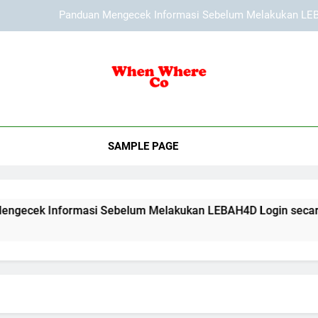
Panduan Mengecek Informasi Sebelum Melakukan LEB
Panduan Mengecek Kemba
KAYA787 Login dengan Sistem Akses ya
n Where Co
Panduan Mengecek Informasi
vent, Kegiatan, Dan Tempat Menarik Di Sekitar Anda Dengan W
Panduan Mengecek Informasi Sebelum Melakukan LEB
SAMPLE PAGE
Panduan Mengecek Kemba
KAYA787 Login dengan Sistem Akses ya
ormasi Sebelum Melakukan LEBAH4D Login secara Aman dan