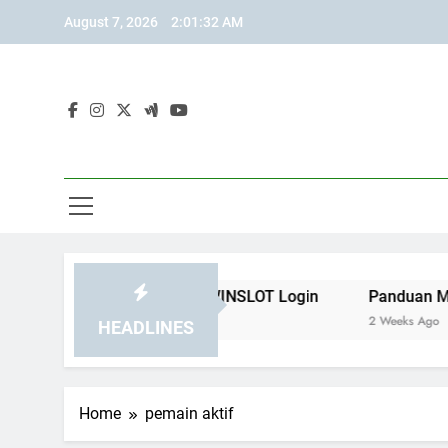
Skip
August 7, 2026
2:01:33 AM
to
content
Whe
Temukan E
um Melakukan EDWINSLOT Login
Panduan Mengecek Inf
2 Weeks Ago
HEADLINES
Home
pemain aktif