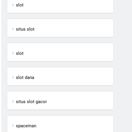
slot
situs slot
slot
slot dana
situs slot gacor
spaceman