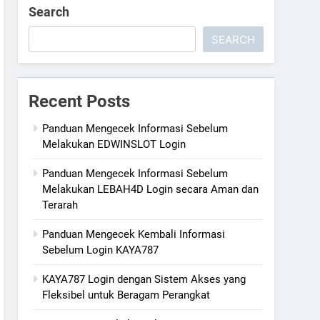
Search
SEARCH
Recent Posts
Panduan Mengecek Informasi Sebelum
Melakukan EDWINSLOT Login
Panduan Mengecek Informasi Sebelum
Melakukan LEBAH4D Login secara Aman dan
Terarah
Panduan Mengecek Kembali Informasi
Sebelum Login KAYA787
KAYA787 Login dengan Sistem Akses yang
Fleksibel untuk Beragam Perangkat