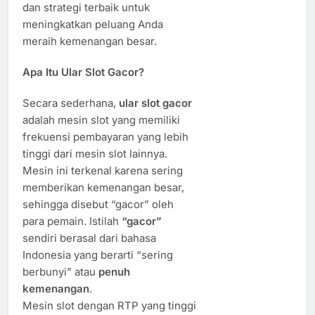
dan strategi terbaik untuk
meningkatkan peluang Anda
meraih kemenangan besar.
Apa Itu Ular Slot Gacor?
Secara sederhana,
ular slot gacor
adalah mesin slot yang memiliki
frekuensi pembayaran yang lebih
tinggi dari mesin slot lainnya.
Mesin ini terkenal karena sering
memberikan kemenangan besar,
sehingga disebut “gacor” oleh
para pemain. Istilah
“gacor”
sendiri berasal dari bahasa
Indonesia yang berarti “sering
berbunyi” atau
penuh
kemenangan
.
Mesin slot dengan RTP yang tinggi