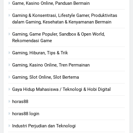
Game, Kasino Online, Panduan Bermain
Gaming & Konsentrasi, Lifestyle Gamer, Produktivitas
dalam Gaming, Kesehatan & Kenyamanan Bermain
Gaming, Game Populer, Sandbox & Open World,
Rekomendasi Game
Gaming, Hiburan, Tips & Trik
Gaming, Kasino Online, Tren Permainan
Gaming, Slot Online, Slot Bertema
Gaya Hidup Mahasiswa / Teknologi & Hobi Digital
horas88
horas88 login
Industri Perjudian dan Teknologi