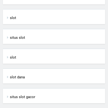
slot
situs slot
slot
slot dana
situs slot gacor