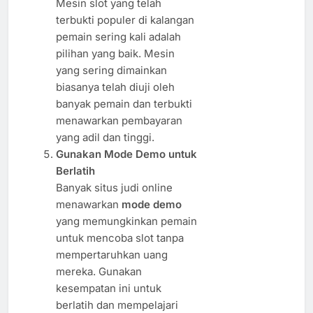
Mesin slot yang telah
terbukti populer di kalangan
pemain sering kali adalah
pilihan yang baik. Mesin
yang sering dimainkan
biasanya telah diuji oleh
banyak pemain dan terbukti
menawarkan pembayaran
yang adil dan tinggi.
Gunakan Mode Demo untuk
Berlatih
Banyak situs judi online
menawarkan
mode demo
yang memungkinkan pemain
untuk mencoba slot tanpa
mempertaruhkan uang
mereka. Gunakan
kesempatan ini untuk
berlatih dan mempelajari