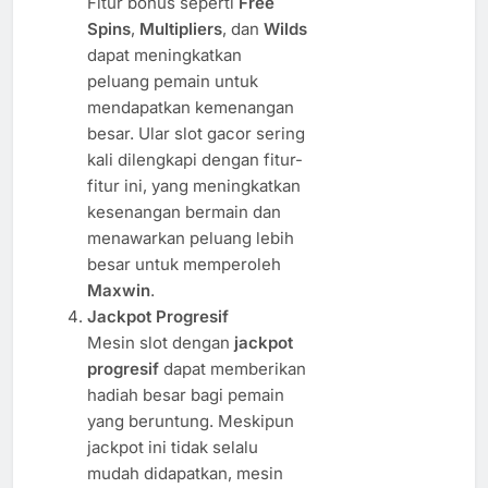
Fitur bonus seperti
Free
Spins
,
Multipliers
, dan
Wilds
dapat meningkatkan
peluang pemain untuk
mendapatkan kemenangan
besar. Ular slot gacor sering
kali dilengkapi dengan fitur-
fitur ini, yang meningkatkan
kesenangan bermain dan
menawarkan peluang lebih
besar untuk memperoleh
Maxwin
.
Jackpot Progresif
Mesin slot dengan
jackpot
progresif
dapat memberikan
hadiah besar bagi pemain
yang beruntung. Meskipun
jackpot ini tidak selalu
mudah didapatkan, mesin