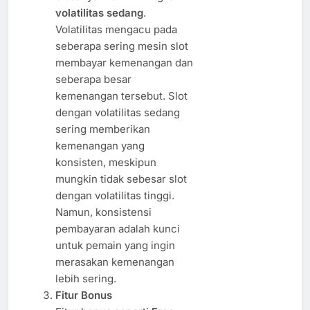
volatilitas sedang
.
Volatilitas mengacu pada
seberapa sering mesin slot
membayar kemenangan dan
seberapa besar
kemenangan tersebut. Slot
dengan volatilitas sedang
sering memberikan
kemenangan yang
konsisten, meskipun
mungkin tidak sebesar slot
dengan volatilitas tinggi.
Namun, konsistensi
pembayaran adalah kunci
untuk pemain yang ingin
merasakan kemenangan
lebih sering.
Fitur Bonus