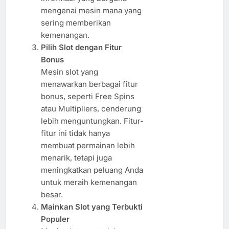
mengenai mesin mana yang
sering memberikan
kemenangan.
Pilih Slot dengan Fitur
Bonus
Mesin slot yang
menawarkan berbagai fitur
bonus, seperti Free Spins
atau Multipliers, cenderung
lebih menguntungkan. Fitur-
fitur ini tidak hanya
membuat permainan lebih
menarik, tetapi juga
meningkatkan peluang Anda
untuk meraih kemenangan
besar.
Mainkan Slot yang Terbukti
Populer