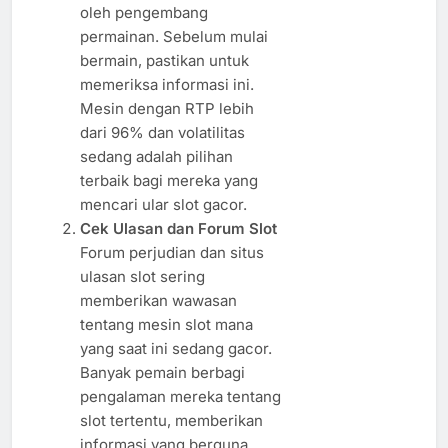
oleh pengembang
permainan. Sebelum mulai
bermain, pastikan untuk
memeriksa informasi ini.
Mesin dengan RTP lebih
dari 96% dan volatilitas
sedang adalah pilihan
terbaik bagi mereka yang
mencari ular slot gacor.
Cek Ulasan dan Forum Slot
Forum perjudian dan situs
ulasan slot sering
memberikan wawasan
tentang mesin slot mana
yang saat ini sedang gacor.
Banyak pemain berbagi
pengalaman mereka tentang
slot tertentu, memberikan
informasi yang berguna