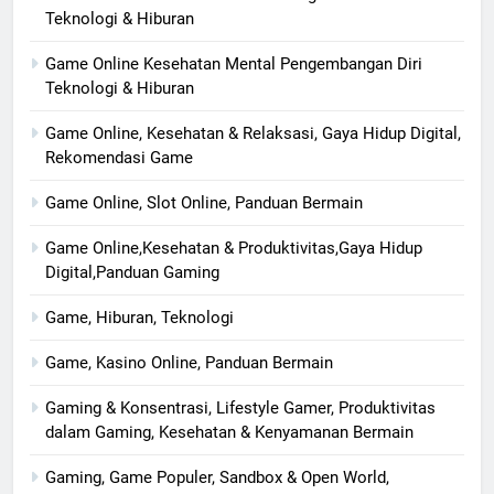
Teknologi & Hiburan
Game Online Kesehatan Mental Pengembangan Diri
Teknologi & Hiburan
Game Online, Kesehatan & Relaksasi, Gaya Hidup Digital,
Rekomendasi Game
Game Online, Slot Online, Panduan Bermain
Game Online,Kesehatan & Produktivitas,Gaya Hidup
Digital,Panduan Gaming
Game, Hiburan, Teknologi
Game, Kasino Online, Panduan Bermain
Gaming & Konsentrasi, Lifestyle Gamer, Produktivitas
dalam Gaming, Kesehatan & Kenyamanan Bermain
Gaming, Game Populer, Sandbox & Open World,