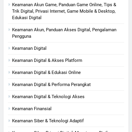
Keamanan Akun Game, Panduan Game Online, Tips &
Trik Digital, Privasi Internet, Game Mobile & Desktop,
Edukasi Digital
Keamanan Akun, Panduan Akses Digital, Pengalaman
Pengguna
Keamanan Digital
Keamanan Digital & Akses Platform
Keamanan Digital & Edukasi Online
Keamanan Digital & Performa Perangkat
Keamanan Digital & Teknologi Akses
Keamanan Finansial
Keamanan Siber & Teknologi Adaptif