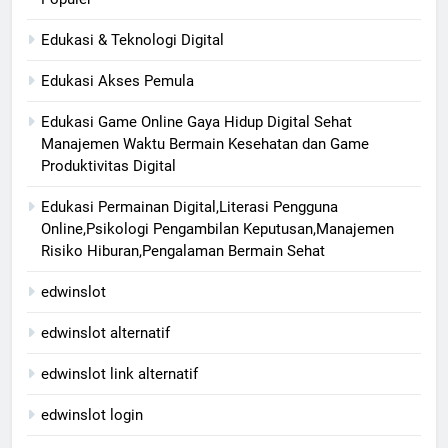
Edukasi & Teknologi Digital
Edukasi Akses Pemula
Edukasi Game Online Gaya Hidup Digital Sehat
Manajemen Waktu Bermain Kesehatan dan Game
Produktivitas Digital
Edukasi Permainan Digital,Literasi Pengguna
Online,Psikologi Pengambilan Keputusan,Manajemen
Risiko Hiburan,Pengalaman Bermain Sehat
edwinslot
edwinslot alternatif
edwinslot link alternatif
edwinslot login