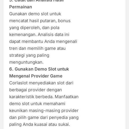
Permainan
Gunakan demo slot untuk
mencatat hasil putaran, bonus
yang diperoleh, dan pola
kemenangan. Analisis data ini
dapat membantu Anda mengenali
tren dan memilih game atau
strategi yang paling
menguntungkan.
6. Gunakan Demo Slot untuk
Mengenal Provider Game
Corlaslot menyediakan slot dari
berbagai provider dengan
karakteristik berbeda. Manfaatkan
demo slot untuk memahami
keunikan masing-masing provider
dan pilih game dari penyedia yang
paling Anda kuasai atau sukai.