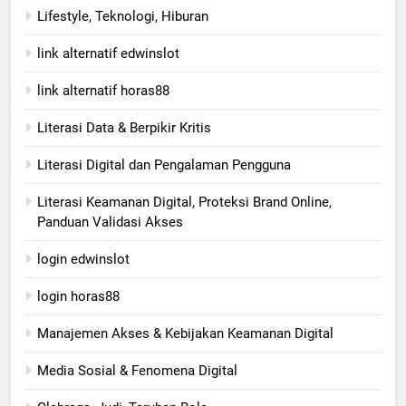
Lifestyle, Teknologi, Hiburan
link alternatif edwinslot
link alternatif horas88
Literasi Data & Berpikir Kritis
Literasi Digital dan Pengalaman Pengguna
Literasi Keamanan Digital, Proteksi Brand Online,
Panduan Validasi Akses
login edwinslot
login horas88
Manajemen Akses & Kebijakan Keamanan Digital
Media Sosial & Fenomena Digital