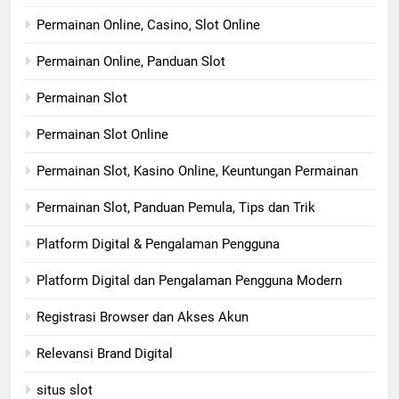
Permainan Online, Casino, Slot Online
Permainan Online, Panduan Slot
Permainan Slot
Permainan Slot Online
Permainan Slot, Kasino Online, Keuntungan Permainan
Permainan Slot, Panduan Pemula, Tips dan Trik
Platform Digital & Pengalaman Pengguna
Platform Digital dan Pengalaman Pengguna Modern
Registrasi Browser dan Akses Akun
Relevansi Brand Digital
situs slot