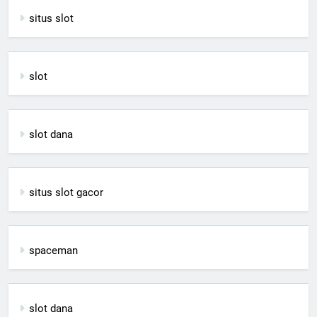
situs slot
slot
slot dana
situs slot gacor
spaceman
slot dana