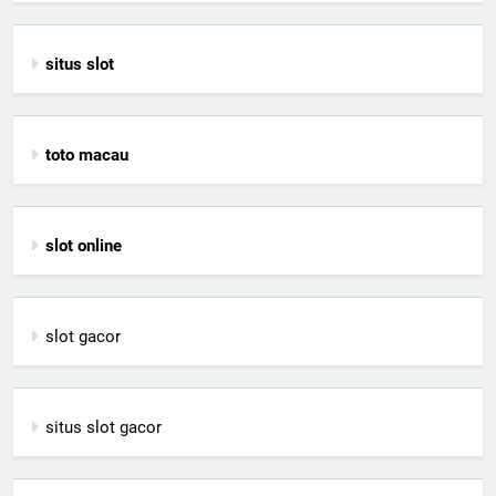
situs slot
toto macau
slot online
slot gacor
situs slot gacor