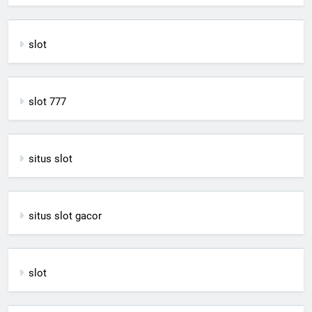
slot
slot 777
situs slot
situs slot gacor
slot