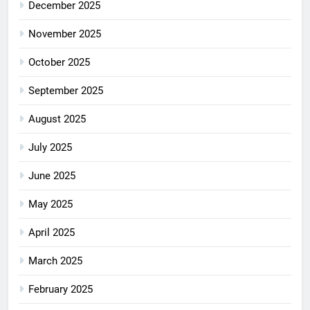
December 2025
November 2025
October 2025
September 2025
August 2025
July 2025
June 2025
May 2025
April 2025
March 2025
February 2025