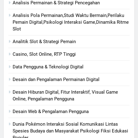
Analisis Permainan & Strategi Pencegahan
Analisis Pola Permainan,Studi Waktu Bermain,Perilaku
Pemain Digital,Psikologi Interaksi Game,Dinamika Ritme
Slot
Analitik Slot & Strategi Pemain
Casino, Slot Online, RTP Tinggi
Data Pengguna & Teknologi Digital
Desain dan Pengalaman Permainan Digital
Desain Hiburan Digital, Fitur Interaktif, Visual Game
Online, Pengalaman Pengguna
Desain Web & Pengalaman Pengguna
Dunia Pokémon Interaksi Sosial Komunikasi Lintas
Spesies Budaya dan Masyarakat Psikologi Fiksi Edukasi
Populer