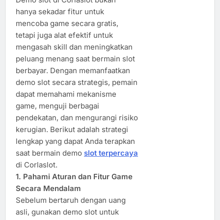
hanya sekadar fitur untuk
mencoba game secara gratis,
tetapi juga alat efektif untuk
mengasah skill dan meningkatkan
peluang menang saat bermain slot
berbayar. Dengan memanfaatkan
demo slot secara strategis, pemain
dapat memahami mekanisme
game, menguji berbagai
pendekatan, dan mengurangi risiko
kerugian. Berikut adalah strategi
lengkap yang dapat Anda terapkan
saat bermain demo
slot terpercaya
di Corlaslot.
1. Pahami Aturan dan Fitur Game
Secara Mendalam
Sebelum bertaruh dengan uang
asli, gunakan demo slot untuk