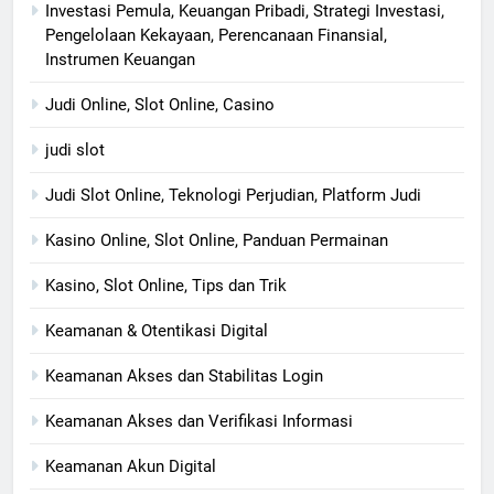
Investasi Pemula, Keuangan Pribadi, Strategi Investasi,
Pengelolaan Kekayaan, Perencanaan Finansial,
Instrumen Keuangan
Judi Online, Slot Online, Casino
judi slot
Judi Slot Online, Teknologi Perjudian, Platform Judi
Kasino Online, Slot Online, Panduan Permainan
Kasino, Slot Online, Tips dan Trik
Keamanan & Otentikasi Digital
Keamanan Akses dan Stabilitas Login
Keamanan Akses dan Verifikasi Informasi
Keamanan Akun Digital