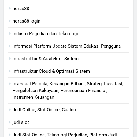
horas88
horas88 login
Industri Perjudian dan Teknologi
Informasi Platform Update Sistem Edukasi Pengguna
Infrastruktur & Arsitektur Sistem
Infrastruktur Cloud & Optimasi Sistem
Investasi Pemula, Keuangan Pribadi, Strategi Investasi,
Pengelolaan Kekayaan, Perencanaan Finansial,
Instrumen Keuangan
Judi Online, Slot Online, Casino
judi slot
Judi Slot Online, Teknologi Perjudian, Platform Judi