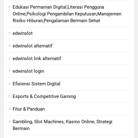
Edukasi Permainan Digital,Literasi Pengguna
Online,Psikologi Pengambilan Keputusan,Manajemen
Risiko Hiburan,Pengalaman Bermain Sehat
edwinslot
edwinslot alternatif
edwinslot link alternatif
edwinslot login
Efisiensi Sistem Digital
Esports & Competitive Gaming
Fitur & Panduan
Gambling, Slot Machines, Kasino Online, Strategi
Bermain