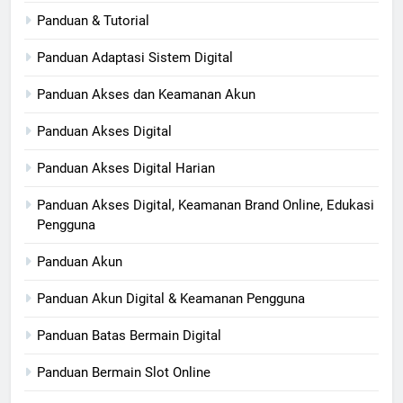
Panduan & Tutorial
Panduan Adaptasi Sistem Digital
Panduan Akses dan Keamanan Akun
Panduan Akses Digital
Panduan Akses Digital Harian
Panduan Akses Digital, Keamanan Brand Online, Edukasi
Pengguna
Panduan Akun
Panduan Akun Digital & Keamanan Pengguna
Panduan Batas Bermain Digital
Panduan Bermain Slot Online