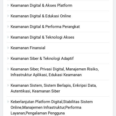
Keamanan Digital & Akses Platform
Keamanan Digital & Edukasi Online
Keamanan Digital & Performa Perangkat
Keamanan Digital & Teknologi Akses
Keamanan Finansial
Keamanan Siber & Teknologi Adaptif
Keamanan Siber, Privasi Digital, Manajemen Risiko,
Infrastruktur Aplikasi, Edukasi Keamanan
Keamanan Sistem, Sistem Berlapis, Enkripsi Data,
Autentikasi, Keamanan Siber
Keberlanjutan Platform Digital,Stabilitas Sistem
Online,Manajemen Infrastruktur,Performa
Layanan,Pengalaman Pengguna