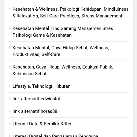
Kesehatan & Wellness, Psikologi Kehidupan, Mindfulness
& Relaxation, Self-Care Practices, Stress Management
Kesehatan Mental Tips Gaming Manajemen Stres
Psikologi Game & Kesehatan
Kesehatan Mental, Gaya Hidup Sehat, Wellness,
Produktivitas, Self-Care
Kesehatan, Gaya Hidup, Wellness, Edukasi Publik,
Kebiasaan Sehat
Lifestyle, Teknologi, Hiburan
link alternatif edwinslot
link alternatif horas88
Literasi Data & Berpikir Kritis
Literasi Digital dan Pengalaman Pengguna