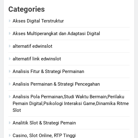
Categories
Akses Digital Terstruktur
Akses Multiperangkat dan Adaptasi Digital
alternatif edwinslot
alternatif link edwinslot
Analisis Fitur & Strategi Permainan
Analisis Permainan & Strategi Pencegahan
Analisis Pola Permainan,Studi Waktu Bermain,Perilaku
Pemain Digital,Psikologi Interaksi Game,Dinamika Ritme
Slot
Analitik Slot & Strategi Pemain
Casino, Slot Online, RTP Tinggi