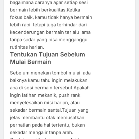
bagaimana caranya agar setiap sesi
bermain lebih berkualitas.Ketika
fokus baik, kamu tidak hanya bermain
lebih rapi, tetapi juga terhindar dari
kecenderungan bermain terlalu lama
tanpa sadar yang bisa mengganggu
rutinitas harian.
Tentukan Tujuan Sebelum
Mulai Bermain
Sebelum menekan tombol mulai, ada
baiknya kamu tahu ingin melakukan
apa di sesi bermain tersebut.Apakah
ingin latihan mekanik, push rank,
menyelesaikan misi harian, atau
sekadar bermain santai.Tujuan yang
jelas membantu otak memusatkan
perhatian pada hal tertentu, bukan
sekadar mengalir tanpa arah.