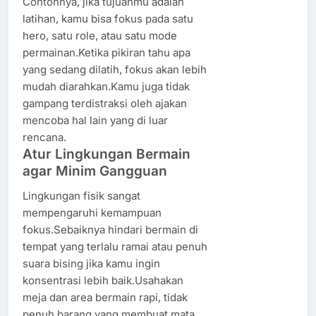
Contohnya, jika tujuanmu adalah
latihan, kamu bisa fokus pada satu
hero, satu role, atau satu mode
permainan.Ketika pikiran tahu apa
yang sedang dilatih, fokus akan lebih
mudah diarahkan.Kamu juga tidak
gampang terdistraksi oleh ajakan
mencoba hal lain yang di luar
rencana.
Atur Lingkungan Bermain
agar Minim Gangguan
Lingkungan fisik sangat
mempengaruhi kemampuan
fokus.Sebaiknya hindari bermain di
tempat yang terlalu ramai atau penuh
suara bising jika kamu ingin
konsentrasi lebih baik.Usahakan
meja dan area bermain rapi, tidak
penuh barang yang membuat mata