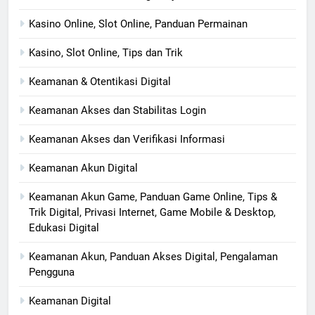
Kasino Online, Slot Online, Panduan Permainan
Kasino, Slot Online, Tips dan Trik
Keamanan & Otentikasi Digital
Keamanan Akses dan Stabilitas Login
Keamanan Akses dan Verifikasi Informasi
Keamanan Akun Digital
Keamanan Akun Game, Panduan Game Online, Tips &
Trik Digital, Privasi Internet, Game Mobile & Desktop,
Edukasi Digital
Keamanan Akun, Panduan Akses Digital, Pengalaman
Pengguna
Keamanan Digital