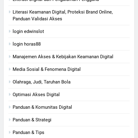
Literasi Keamanan Digital, Proteksi Brand Online,
Panduan Validasi Akses
login edwinslot
login horas88
Manajemen Akses & Kebijakan Keamanan Digital
Media Sosial & Fenomena Digital
Olahraga, Judi, Taruhan Bola
Optimasi Akses Digital
Panduan & Komunitas Digital
Panduan & Strategi
Panduan & Tips