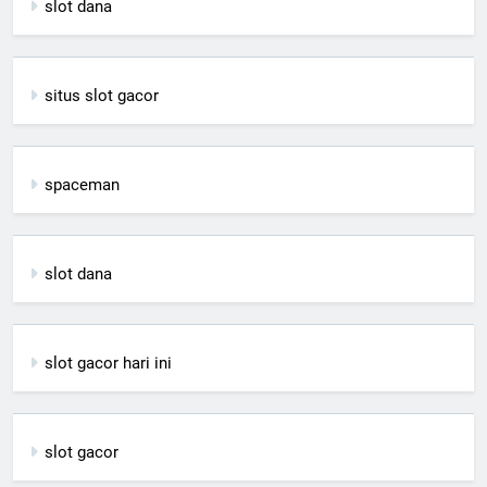
slot dana
situs slot gacor
spaceman
slot dana
slot gacor hari ini
slot gacor