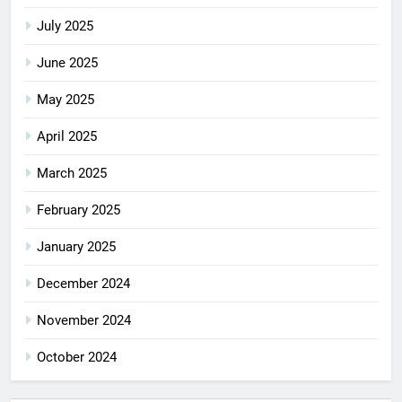
July 2025
June 2025
May 2025
April 2025
March 2025
February 2025
January 2025
December 2024
November 2024
October 2024