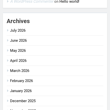
A WordPress Commenter
on
Hello world!
Archives
July 2026
June 2026
May 2026
April 2026
March 2026
February 2026
January 2026
December 2025