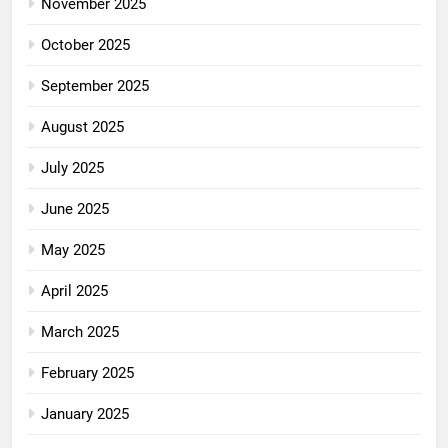
November 2025
October 2025
September 2025
August 2025
July 2025
June 2025
May 2025
April 2025
March 2025
February 2025
January 2025