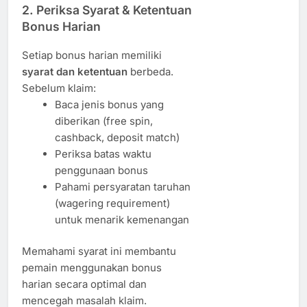
2. Periksa Syarat & Ketentuan
Bonus Harian
Setiap bonus harian memiliki
syarat dan ketentuan
berbeda.
Sebelum klaim:
Baca jenis bonus yang
diberikan (free spin,
cashback, deposit match)
Periksa batas waktu
penggunaan bonus
Pahami persyaratan taruhan
(wagering requirement)
untuk menarik kemenangan
Memahami syarat ini membantu
pemain menggunakan bonus
harian secara optimal dan
mencegah masalah klaim.