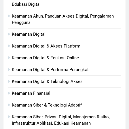
Edukasi Digital
Keamanan Akun, Panduan Akses Digital, Pengalaman
Pengguna
Keamanan Digital
Keamanan Digital & Akses Platform
Keamanan Digital & Edukasi Online
Keamanan Digital & Performa Perangkat
Keamanan Digital & Teknologi Akses
Keamanan Finansial
Keamanan Siber & Teknologi Adaptif
Keamanan Siber, Privasi Digital, Manajemen Risiko,
Infrastruktur Aplikasi, Edukasi Keamanan