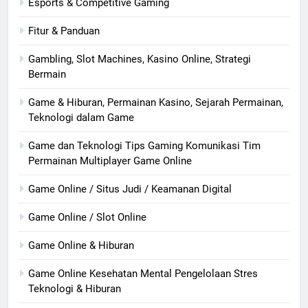
Esports & Competitive Gaming
Fitur & Panduan
Gambling, Slot Machines, Kasino Online, Strategi
Bermain
Game & Hiburan, Permainan Kasino, Sejarah Permainan,
Teknologi dalam Game
Game dan Teknologi Tips Gaming Komunikasi Tim
Permainan Multiplayer Game Online
Game Online / Situs Judi / Keamanan Digital
Game Online / Slot Online
Game Online & Hiburan
Game Online Kesehatan Mental Pengelolaan Stres
Teknologi & Hiburan