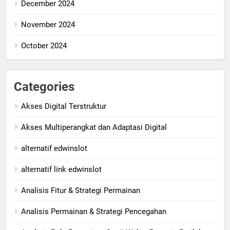
December 2024
November 2024
October 2024
Categories
Akses Digital Terstruktur
Akses Multiperangkat dan Adaptasi Digital
alternatif edwinslot
alternatif link edwinslot
Analisis Fitur & Strategi Permainan
Analisis Permainan & Strategi Pencegahan