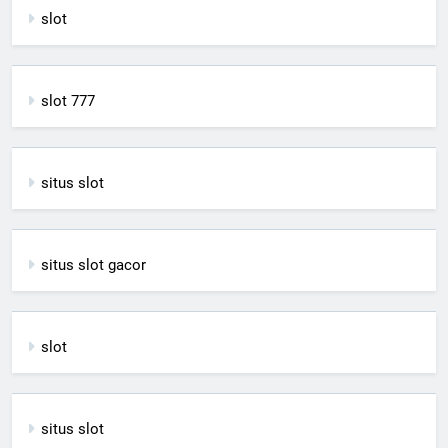
slot
slot 777
situs slot
situs slot gacor
slot
situs slot