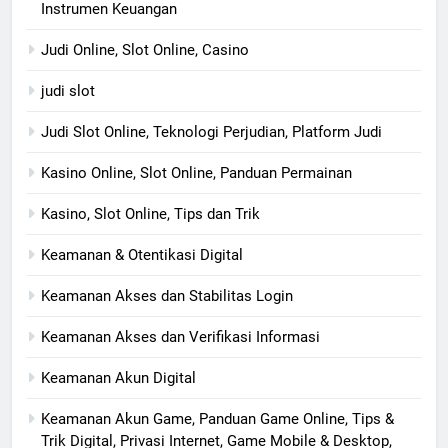
Instrumen Keuangan
Judi Online, Slot Online, Casino
judi slot
Judi Slot Online, Teknologi Perjudian, Platform Judi
Kasino Online, Slot Online, Panduan Permainan
Kasino, Slot Online, Tips dan Trik
Keamanan & Otentikasi Digital
Keamanan Akses dan Stabilitas Login
Keamanan Akses dan Verifikasi Informasi
Keamanan Akun Digital
Keamanan Akun Game, Panduan Game Online, Tips &
Trik Digital, Privasi Internet, Game Mobile & Desktop,